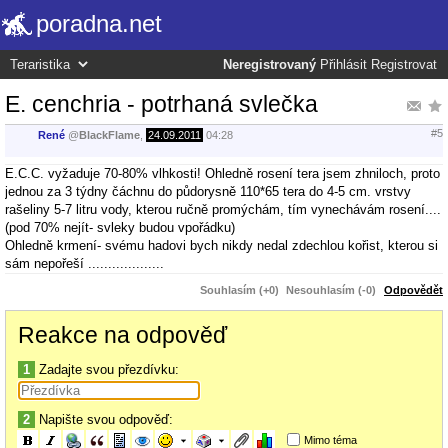
poradna.net
Neregistrovaný
Přihlásit
Registrovat
E. cenchria - potrhaná svlečka
#5
René
@
BlackFlame
,
24.09.2011
04:28
E.C.C. vyžaduje 70-80% vlhkosti! Ohledně rosení tera jsem zhniloch, proto
jednou za 3 týdny čáchnu do půdorysně 110*65 tera do 4-5 cm. vrstvy
rašeliny 5-7 litru vody, kterou ručně promýchám, tím vynechávám rosení....
(pod 70% nejít- svleky budou vpořádku)
Ohledně krmení- svému hadovi bych nikdy nedal zdechlou kořist, kterou si
sám nepořeší ...................
Souhlasím (+0)
Nesouhlasím (-0)
Odpovědět
Reakce na odpověď
1
Zadajte svou přezdívku:
2
Napište svou odpověď:
Mimo téma