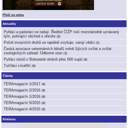
Přejít na videa
Aktuality
Pytláci a pašeráci se radují. Ředitel ČIŽP ruší mezinárodně uznávaný
tým, potírající obchod s ohrože
(
2
)
Počet invazních druhů se rapidně zvyšuje, varují vědci
(
1
)
Česká asociace veterinárních lékařů volně žijících zvířat a zvířat
zoologických zahrad: Odborné stan
(
1
)
Pytláci slonů v Botswaně otrávili přes 500 supů
(
0
)
Tučňáci císařští
(
0
)
Články
TERAmagazín 1/2017
(
4
)
TERAmagazín 2/2016
(
0
)
TERAmagazín 1/2016
(
0
)
TERAmagazín 5/2015
(
0
)
TERAmagazín 4/2015
(
0
)
Reklama