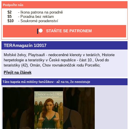
Podpořte nás
$2
- Ikona patrona na poradně
$5
- Poradna bez reklam
$10
- Soukromé poradenství
STAŇTE SE PATRONEM
TERAmagazín 1/2017
Mořské želvy, Playtsauři - nedoceněné klenoty v teráriích, Historie
herpetologie a teraristiky v České republice - část 10., Úvod do
teraristiky (42), Omán, Chov rovnakonôžok rodu Porcellio;
Přejít na článek
Táto kapela má milióny fanúšikov - až na to, že neexistuje