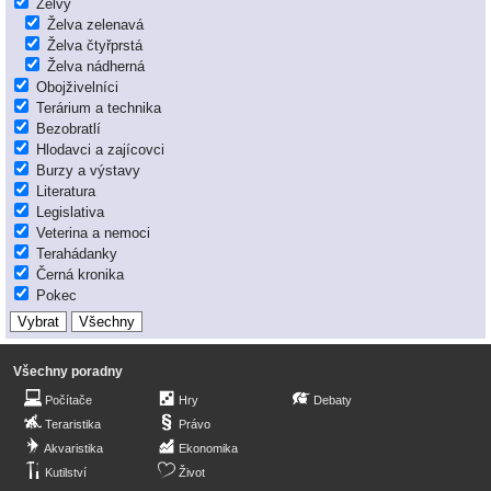
Želvy
Želva zelenavá
Želva čtyřprstá
Želva nádherná
Obojživelníci
Terárium a technika
Bezobratlí
Hlodavci a zajícovci
Burzy a výstavy
Literatura
Legislativa
Veterina a nemoci
Terahádanky
Černá kronika
Pokec
Všechny poradny
Počítače
Hry
Debaty
Teraristika
Právo
Akvaristika
Ekonomika
Kutilství
Život