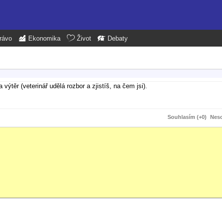
rávo
Ekonomika
Život
Debaty
výtěr (veterinář udělá rozbor a zjistíš, na čem jsi).
Souhlasím (+0)
Neso