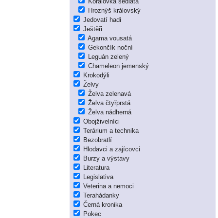
Korálovka sedlatá
Hroznýš královský
Jedovatí hadi
Ještěři
Agama vousatá
Gekončík noční
Leguán zelený
Chameleon jemenský
Krokodýli
Želvy
Želva zelenavá
Želva čtyřprstá
Želva nádherná
Obojživelníci
Terárium a technika
Bezobratlí
Hlodavci a zajícovci
Burzy a výstavy
Literatura
Legislativa
Veterina a nemoci
Terahádanky
Černá kronika
Pokec