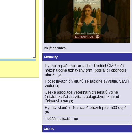
Přejít na videa
Aktuality
Pytláci a pašeráci se radují. Ředitel ČIŽP ruší
mezinárodně uznávaný tým, potírající obchod s
ohrože
(
2
)
Počet invazních druhů se rapidně zvyšuje, varují
vědci
(
1
)
Česká asociace veterinárních lékařů volně
žijících zvířat a zvířat zoologických zahrad:
Odborné stan
(
1
)
Pytláci slonů v Botswaně otrávili přes 500 supů
(
0
)
Tučňáci císařští
(
0
)
Články