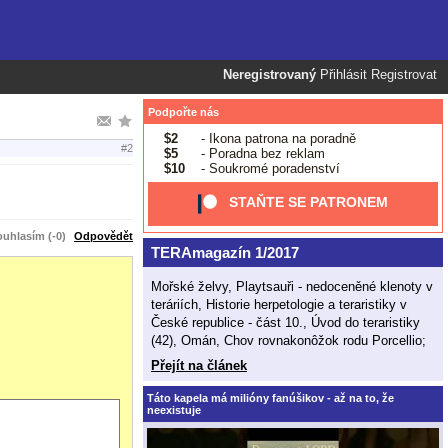
Neregistrovaný
Přihlásit
Registrovat
Podpořte nás
$2
- Ikona patrona na poradně
#2
$5
- Poradna bez reklam
$10
- Soukromé poradenství
STAŇTE SE PATRONEM
uhlasím (-0)
Odpovědět
TERAmagazín 1/2017
Mořské želvy, Playtsauři - nedoceněné klenoty v
teráriích, Historie herpetologie a teraristiky v
České republice - část 10., Úvod do teraristiky
(42), Omán, Chov rovnakonôžok rodu Porcellio;
Přejít na článek
Táto kapela má milióny fanúšikov - až na to, že
neexistuje