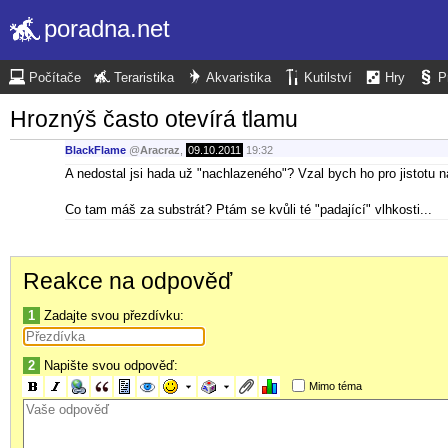
poradna.net
Počítače
Teraristika
Akvaristika
Kutilství
Hry
P
Hroznýš často otevírá tlamu
BlackFlame
@
Aracraz
,
09.10.2011
19:32
A nedostal jsi hada už "nachlazeného"? Vzal bych ho pro jistotu na 
Co tam máš za substrát? Ptám se kvůli té "padající" vlhkosti...
Reakce na odpověď
1
Zadajte svou přezdívku:
2
Napište svou odpověď:
Mimo téma