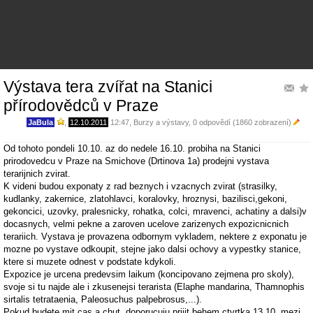
Výstava tera zvířat na Stanici
přírodovědců v Praze
JaBula
,
12.10.2011
12:47
,
Burzy a výstavy
, 0 odpovědí (1860 zobrazení)
Od tohoto pondeli 10.10. az do nedele 16.10. probiha na Stanici
prirodovedcu v Praze na Smichove (Drtinova 1a) prodejni vystava
terarijnich zvirat.
K videni budou exponaty z rad beznych i vzacnych zvirat (strasilky,
kudlanky, zakernice, zlatohlavci, koralovky, hroznysi, bazilisci,gekoni,
gekoncici, uzovky, pralesnicky, rohatka, colci, mravenci, achatiny a dalsi)v
docasnych, velmi pekne a zaroven ucelove zarizenych expozicnicnich
terariich. Vystava je provazena odbornym vykladem, nektere z exponatu je
mozne po vystave odkoupit, stejne jako dalsi ochovy a vypestky stanice,
ktere si muzete odnest v podstate kdykoli.
Expozice je urcena predevsim laikum (koncipovano zejmena pro skoly),
svoje si tu najde ale i zkusenejsi terarista (Elaphe mandarina, Thamnophis
sirtalis tetrataenia, Paleosuchus palpebrosus,...).
Pokud budete mit cas a chut, doporucuju prijit behem ctvrtka 13.10. mezi