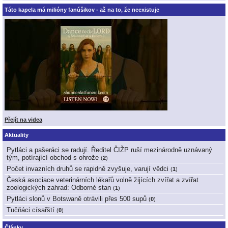
Táto kapela má milióny fanúšikov - až na to, že neexistuje
Přejít na videa
Aktuality
Pytláci a pašeráci se radují. Ředitel ČIŽP ruší mezinárodně uznávaný
tým, potírající obchod s ohrože
(
2
)
Počet invazních druhů se rapidně zvyšuje, varují vědci
(
1
)
Česká asociace veterinárních lékařů volně žijících zvířat a zvířat
zoologických zahrad: Odborné stan
(
1
)
Pytláci slonů v Botswaně otrávili přes 500 supů
(
0
)
Tučňáci císařští
(
0
)
Články