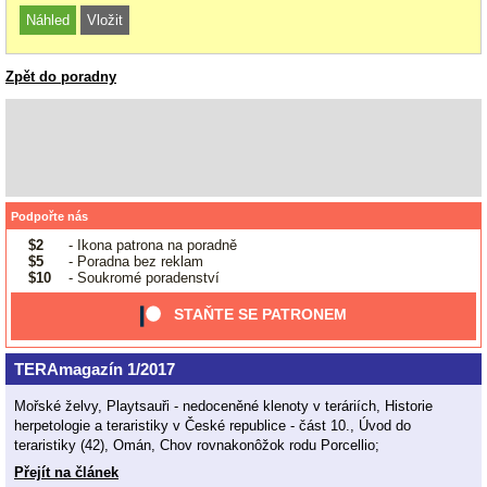
Zpět do poradny
Podpořte nás
$2
- Ikona patrona na poradně
$5
- Poradna bez reklam
$10
- Soukromé poradenství
STAŇTE SE PATRONEM
TERAmagazín 1/2017
Mořské želvy, Playtsauři - nedoceněné klenoty v teráriích, Historie
herpetologie a teraristiky v České republice - část 10., Úvod do
teraristiky (42), Omán, Chov rovnakonôžok rodu Porcellio;
Přejít na článek