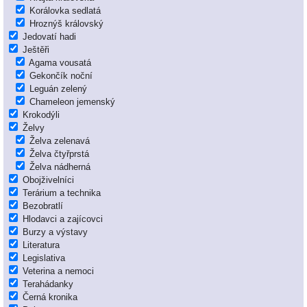
Korálovka sedlatá
Hroznýš královský
Jedovatí hadi
Ještěři
Agama vousatá
Gekončík noční
Leguán zelený
Chameleon jemenský
Krokodýli
Želvy
Želva zelenavá
Želva čtyřprstá
Želva nádherná
Obojživelníci
Terárium a technika
Bezobratlí
Hlodavci a zajícovci
Burzy a výstavy
Literatura
Legislativa
Veterina a nemoci
Terahádanky
Černá kronika