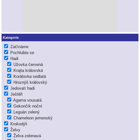
Kategorie
Začínáme
Pochlubte se
Hadi
Užovka červená
Krajta královská
Korálovka sedlatá
Hroznýš královský
Jedovatí hadi
Ještěři
Agama vousatá
Gekončík noční
Leguán zelený
Chameleon jemenský
Krokodýli
Želvy
Želva zelenavá