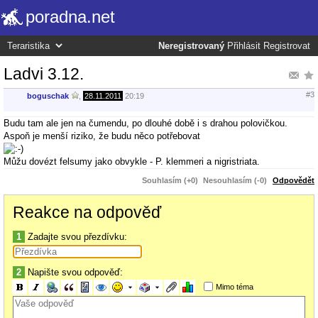
poradna.net
Neregistrovaný
Přihlásit
Registrovat
Ladvi 3.12.
#3
boguschak
,
28.11.2011
20:19
Budu tam ale jen na čumendu, po dlouhé době i s drahou polovičkou.
Aspoň je menší riziko, že budu něco potřebovat
Můžu dovézt felsumy jako obvykle - P. klemmeri a nigristriata.
Souhlasím (+0)
Nesouhlasím (-0)
Odpovědět
Reakce na odpověď
1
Zadajte svou přezdívku:
2
Napište svou odpověď:
Mimo téma