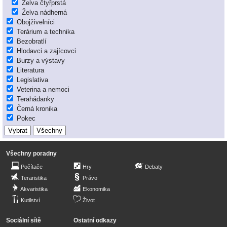
Želva čtyřprstá
Želva nádherná
Obojživelníci
Terárium a technika
Bezobratlí
Hlodavci a zajícovci
Burzy a výstavy
Literatura
Legislativa
Veterina a nemoci
Terahádanky
Černá kronika
Pokec
Všechny poradny
Počítače
Hry
Debaty
Teraristika
Právo
Akvaristika
Ekonomika
Kutilství
Život
Sociální sítě
Ostatní odkazy