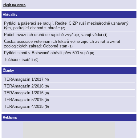
Přejít na videa
Aktuality
Pytláci a pašeráci se radují. Ředitel ČIŽP ruší mezinárodně uznávaný
tým, potírající obchod s ohrože
(
2
)
Počet invazních druhů se rapidně zvyšuje, varují vědci
(
1
)
Česká asociace veterinárních lékařů volně žijících zvířat a zvířat
zoologických zahrad: Odborné stan
(
1
)
Pytláci slonů v Botswaně otrávili přes 500 supů
(
0
)
Tučňáci císařští
(
0
)
Články
TERAmagazín 1/2017
(
4
)
TERAmagazín 2/2016
(
0
)
TERAmagazín 1/2016
(
0
)
TERAmagazín 5/2015
(
0
)
TERAmagazín 4/2015
(
0
)
Reklama