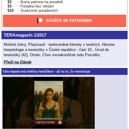
$2
- Ikona patrona na poradně
$5
- Poradna bez reklam
$10
- Soukromé poradenství
STAŇTE SE PATRONEM
TERAmagazín 1/2017
Mořské želvy, Playtsauři - nedoceněné klenoty v teráriích, Historie
herpetologie a teraristiky v České republice - část 10., Úvod do
teraristiky (42), Omán, Chov rovnakonôžok rodu Porcellio;
Přejít na článek
Táto kapela má milióny fanúšikov - až na to, že neexistuje