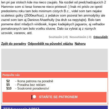
len pri par stoloch kde ma nieco zaujalo. Na rozdiel od predchadzajucich 2
Hammov som si teraz konecne nieco priniesol :) Inak mi prislo ze oproti
predoslemu roku tam bolo minimum cistych B.c., videl som tam nejake
scaleless gutky (2500eur/kus), z jedakov som pozeral len ammodytky ale
zazrel som tam aj Daniove Ahaethully (na druh sa nepytajte). Bolo tam
pomerne dost mladych viridisiek, kopec kadejakych jaguarov, aj velhadov
pomalovanych tam bolo vcelku slusne. Dalo sa vybrat aj z roznych
uzoviek, varanov, atd.
Souhlasím (+0)
Nesouhlasím (-0)
Odpovědět
Zpět do poradny
Odpovědět na původní otázku
Nahoru
Podpořte nás
$2
- Ikona patrona na poradně
$5
- Poradna bez reklam
$10
- Soukromé poradenství
STAŇTE SE PATRONEM