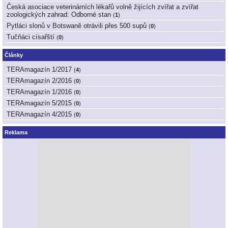
Česká asociace veterinárních lékařů volně žijících zvířat a zvířat
zoologických zahrad: Odborné stan
(
1
)
Pytláci slonů v Botswaně otrávili přes 500 supů
(
0
)
Tučňáci císařští
(
0
)
Články
TERAmagazín 1/2017
(
4
)
TERAmagazín 2/2016
(
0
)
TERAmagazín 1/2016
(
0
)
TERAmagazín 5/2015
(
0
)
TERAmagazín 4/2015
(
0
)
Reklama