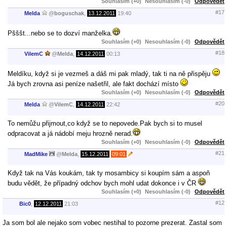
Souhlasím (+0)
Nesouhlasím (-0)
Odpovědět
#17
Melda
@
boguschak
,
13.12.2011
19:40
Pšššt...nebo se to dozví manželka.
Souhlasím (+0)
Nesouhlasím (-0)
Odpovědět
#18
VilemC
@
Melda
,
14.12.2011
00:13
Meldíku, když si je vezmeš a dáš mi pak mladý, tak ti na ně přispěju
Já bych zrovna asi peníze našetřil, ale fakt dochází místo
Souhlasím (+0)
Nesouhlasím (-0)
Odpovědět
#20
Melda
@
VilemC
,
14.12.2011
22:42
To nemůžu přijmout,co když se to nepovede.Pak bych si to musel
odpracovat a já nádobí meju hrozně nerad.
Souhlasím (+0)
Nesouhlasím (-0)
Odpovědět
#21
MadMike
@
Melda
,
15.12.2011
09:01
Když tak na Vás koukám, tak ty mosambicy si koupím sám a aspoň
budu vědět, že případný odchov bych mohl udat dokonce i v ČR
Souhlasím (+0)
Nesouhlasím (-0)
Odpovědět
#12
Bic0
,
12.12.2011
21:03
Ja som bol ale nejako som vobec nestihal to pozorne prezerat. Zastal som