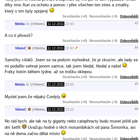
díky moc Auri za ochotu a pomoc i přes všechen ten stres a zmatky,
který s tim byly spojený
Souhlasím (+0)
Nesouhlasím (-0)
Odpovědět
#3
Melda
@
VilemC
,
11.12.2011
22:43
A co ti přivezli?
Souhlasím (+0)
Nesouhlasím (-0)
Odpovědět
#4
VilemC
@
Melda
,
11.12.2011
22:47
Samičky ciliátů. Jsem se na podzim rozhodnul, že je zkusím, ale tady se
mi podařilo sehnat jenom samce, tak jsem hledal, hledal a našel
.
Fotky hotím během týdne, až se trošku oklepou.
Souhlasím (+0)
Nesouhlasím (-0)
Odpovědět
#5
Melda
@
VilemC
,
11.12.2011
23:03
Myslel jsem,že nějaký Cordyly.
Souhlasím (+0)
Nesouhlasím (-0)
Odpovědět
#6
VilemC
@
Melda
,
11.12.2011
23:22
No rád bych, ale tak na ty giganty nebo cataphracty budu muset ještě pár
dní šetřit
Uvažuju hodně o těch mosambikách od pana Šimoníka, asi
na ně doma začnu dělat místo
Souhlasím (+0)
Nesouhlasím (-0)
Odpovědět