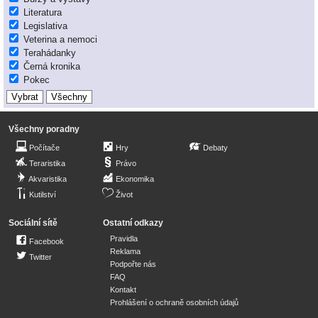
Literatura
Legislativa
Veterina a nemoci
Terahádanky
Černá kronika
Pokec
Všechny poradny
Počítače
Hry
Debaty
Teraristika
Právo
Akvaristika
Ekonomika
Kutilství
Život
Sociální sítě
Ostatní odkazy
Pravidla
Facebook
Reklama
Twitter
Podpořte nás
FAQ
Kontakt
Prohlášení o ochraně osobních údajů