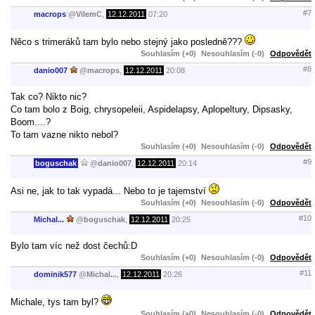
#7
macrops
@
VilemC
,
12.12.2011
07:20
Něco s trimeráků tam bylo nebo stejný jako posledně???
Souhlasím (+0)
Nesouhlasím (-0)
Odpovědět
#8
danio007
@
macrops
,
12.12.2011
20:08
Tak co? Nikto nic?
Co tam bolo z Boig, chrysopeleii, Aspidelapsy, Aplopeltury, Dipsasky,
Boom....?
To tam vazne nikto nebol?
Souhlasím (+0)
Nesouhlasím (-0)
Odpovědět
#9
boguschak
@
danio007
,
12.12.2011
20:14
Asi ne, jak to tak vypadá... Nebo to je tajemství
Souhlasím (+0)
Nesouhlasím (-0)
Odpovědět
#10
Michal...
@
boguschak
,
12.12.2011
20:25
Bylo tam víc než dost čechů:D
Souhlasím (+0)
Nesouhlasím (-0)
Odpovědět
#11
dominik577
@
Michal...
,
12.12.2011
20:26
Michale, tys tam byl?
Souhlasím (+0)
Nesouhlasím (-0)
Odpovědět