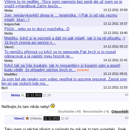
Viléme to mi nedělej.::)Sice jsem naprosto bez peně,ale už jsem se je
snažil vyhandlovat.Zatím bezůs…
13.12.2011 15:59
Melda
Jojo, nejnávykovější droga je ... teraristika :-) Pak si od vás vezmu
mladý, kluci :-)
13.12.2011 19:37
boguschak
Pšššt...nebo se to dozví manželka.:-D
13.12.2011 19:40
Melda
Meldíku, když si je vezmeš a dáš mi pak mladý, tak ti na ně přispěju ;-)
Já bych zrovna asi peníze n…
14.12.2011 00:13
VilemC
To nemůžu přijmout,co když se to nepovede.Pak bych si to musel
odpracovat a já nádobí meju hrozně ne…
14.12.2011 22:42
Melda
Když tak na Vás koukám, tak ty mosambicy si koupím sám a aspoň
budu vědět, že případný odchov bych m…
poslední
15.12.2011 09:01
MadMike
Ja som bol ale nejako som vobec nestihal to pozorne prezerat. Zastal som
len pri par stoloch kde ma…
12.12.2011 21:03
Bic0
#1
Melda
,
11.12.2011
21:38
Neřikejte,že tam nikdo nebyl.
Souhlasím (+0)
Nesouhlasím (-0)
Odpovědět
#2
VilemC
@
Melda
,
11.12.2011
22:40
Taky jsem si něchal přivézt a zajímalo by mě jak to tam vypadalo. Jinak