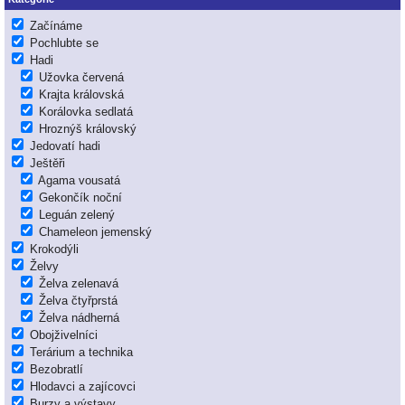
Začínáme
Pochlubte se
Hadi
Užovka červená
Krajta královská
Korálovka sedlatá
Hroznýš královský
Jedovatí hadi
Ještěři
Agama vousatá
Gekončík noční
Leguán zelený
Chameleon jemenský
Krokodýli
Želvy
Želva zelenavá
Želva čtyřprstá
Želva nádherná
Obojživelníci
Terárium a technika
Bezobratlí
Hlodavci a zajícovci
Burzy a výstavy