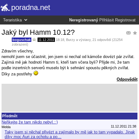
poradna.net
Neregistrovaný
Přihlásit
Registrovat
Jaký byl Hamm 10.12?
boguschak
,
11.12.2011
18:18
,
Burzy a výstavy
, 21 odpovědí (21254
zobrazení)
Zdravím všechny,
nemohl jsem se účastnit, jen jsem si nechal od kámoše dovézt pár zvířat.
Zajímá mě jak hodnotí Hamm ti, kteří tam včera byli? Přijde mi, že tam
podle inzertních serverů muselo být k sehnání spoustu pěkných zvířat.
Díky za postřehy
Odpovědět
Předmět
Neřikejte,že tam nikdo nebyl.::)
11.12.2011 21:38
Melda
Taky jsem si něchal přivézt a zajímalo by mě jak to tam vypadalo. Jinak
díky moc Auri za ochotu a po…