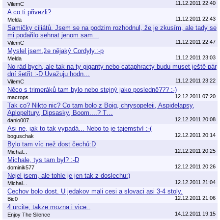
11.12.2011 22:40
VilemC
A co ti přivezli?
11.12.2011 22:43
Melda
Samičky ciliátů. Jsem se na podzim rozhodnul, že je zkusím, ale tady se
mi podařilo sehnat jenom sam…
11.12.2011 22:47
VilemC
Myslel jsem,že nějaký Cordyly.:-p
11.12.2011 23:03
Melda
No rád bych, ale tak na ty giganty nebo cataphracty budu muset ještě pár
dní šetřit :-D Uvažuju hodn…
11.12.2011 23:22
VilemC
Něco s trimeráků tam bylo nebo stejný jako posledně??? :-)
12.12.2011 07:20
macrops
Tak co? Nikto nic? Co tam bolo z Boig, chrysopeleii, Aspidelapsy,
Aplopeltury, Dipsasky, Boom....? T…
12.12.2011 20:08
danio007
Asi ne, jak to tak vypadá... Nebo to je tajemství :-(
12.12.2011 20:14
boguschak
Bylo tam víc než dost čechů:D
12.12.2011 20:25
Michal...
Michale, tys tam byl? :-D
12.12.2011 20:26
dominik577
Nejel jsem, ale tohle je jen tak z doslechu:)
12.12.2011 21:04
Michal...
Cechov bolo dost. U jedakov mali cesi a slovaci asi 3-4 stoly.
12.12.2011 21:06
Bic0
4 urcite, takze mozna i vice..
14.12.2011 19:15
Enjoy The Silence