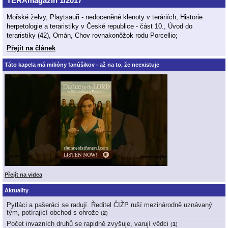
TERAmagazín 1/2017
Mořské želvy, Playtsauři - nedoceněné klenoty v teráriích, Historie
herpetologie a teraristiky v České republice - část 10., Úvod do
teraristiky (42), Omán, Chov rovnakonôžok rodu Porcellio;
Přejít na článek
Táto kapela má milióny fanúšikov - až na to, že neexistuje
Přejít na videa
Aktuality
Pytláci a pašeráci se radují. Ředitel ČIŽP ruší mezinárodně uznávaný
tým, potírající obchod s ohrože
(
2
)
Počet invazních druhů se rapidně zvyšuje, varují vědci
(
1
)