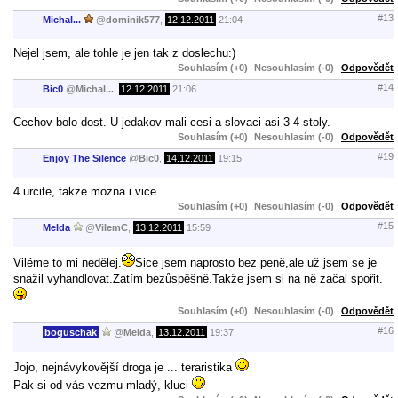
#13
Michal...
@
dominik577
,
12.12.2011
21:04
Nejel jsem, ale tohle je jen tak z doslechu:)
Souhlasím (+0)
Nesouhlasím (-0)
Odpovědět
#14
Bic0
@
Michal...
,
12.12.2011
21:06
Cechov bolo dost. U jedakov mali cesi a slovaci asi 3-4 stoly.
Souhlasím (+0)
Nesouhlasím (-0)
Odpovědět
#19
Enjoy The Silence
@
Bic0
,
14.12.2011
19:15
4 urcite, takze mozna i vice..
Souhlasím (+0)
Nesouhlasím (-0)
Odpovědět
#15
Melda
@
VilemC
,
13.12.2011
15:59
Viléme to mi nedělej.
Sice jsem naprosto bez peně,ale už jsem se je
snažil vyhandlovat.Zatím bezůspěšně.Takže jsem si na ně začal spořit.
Souhlasím (+0)
Nesouhlasím (-0)
Odpovědět
#16
boguschak
@
Melda
,
13.12.2011
19:37
Jojo, nejnávykovější droga je ... teraristika
Pak si od vás vezmu mladý, kluci