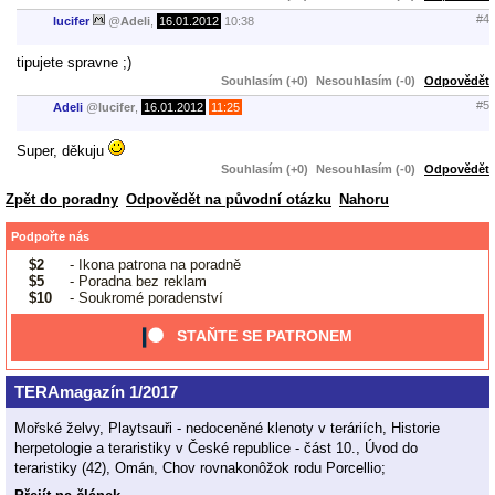
#4
lucifer
@
Adeli
,
16.01.2012
10:38
tipujete spravne ;)
Souhlasím (+0)
Nesouhlasím (-0)
Odpovědět
#5
Adeli
@
lucifer
,
16.01.2012
11:25
Super, děkuju
Souhlasím (+0)
Nesouhlasím (-0)
Odpovědět
Zpět do poradny
Odpovědět na původní otázku
Nahoru
Podpořte nás
$2
- Ikona patrona na poradně
$5
- Poradna bez reklam
$10
- Soukromé poradenství
STAŇTE SE PATRONEM
TERAmagazín 1/2017
Mořské želvy, Playtsauři - nedoceněné klenoty v teráriích, Historie
herpetologie a teraristiky v České republice - část 10., Úvod do
teraristiky (42), Omán, Chov rovnakonôžok rodu Porcellio;