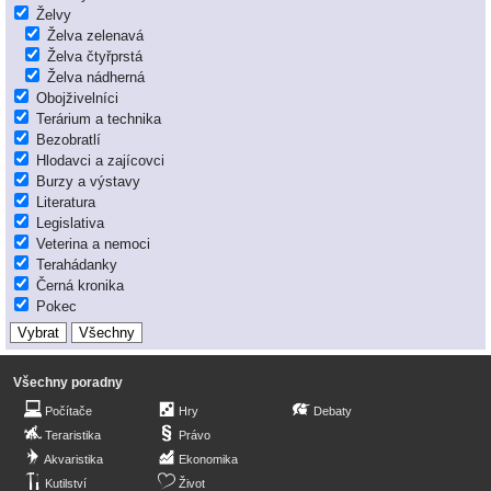
Želvy
Želva zelenavá
Želva čtyřprstá
Želva nádherná
Obojživelníci
Terárium a technika
Bezobratlí
Hlodavci a zajícovci
Burzy a výstavy
Literatura
Legislativa
Veterina a nemoci
Terahádanky
Černá kronika
Pokec
Všechny poradny
Počítače
Hry
Debaty
Teraristika
Právo
Akvaristika
Ekonomika
Kutilství
Život