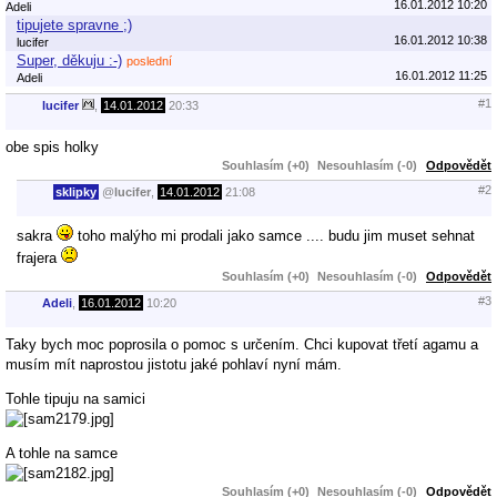
16.01.2012 10:20
Adeli
tipujete spravne ;)
16.01.2012 10:38
lucifer
Super, děkuju :-)
poslední
16.01.2012 11:25
Adeli
#1
lucifer
,
14.01.2012
20:33
obe spis holky
Souhlasím (+0)
Nesouhlasím (-0)
Odpovědět
#2
sklipky
@
lucifer
,
14.01.2012
21:08
sakra
toho malýho mi prodali jako samce .... budu jim muset sehnat
frajera
Souhlasím (+0)
Nesouhlasím (-0)
Odpovědět
#3
Adeli
,
16.01.2012
10:20
Taky bych moc poprosila o pomoc s určením. Chci kupovat třetí agamu a
musím mít naprostou jistotu jaké pohlaví nyní mám.
Tohle tipuju na samici
A tohle na samce
Souhlasím (+0)
Nesouhlasím (-0)
Odpovědět