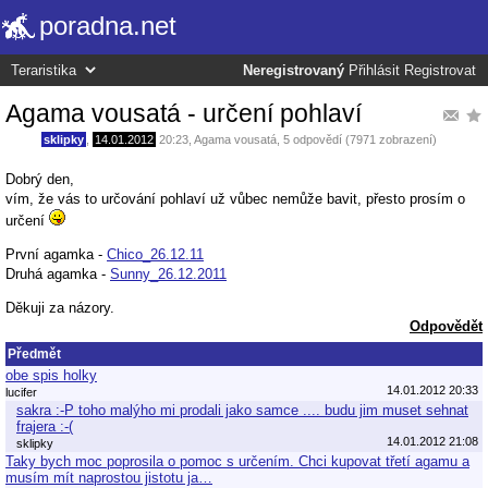
poradna.net
Neregistrovaný
Přihlásit
Registrovat
Agama vousatá - určení pohlaví
sklipky
,
14.01.2012
20:23
,
Agama vousatá
, 5 odpovědí (7971 zobrazení)
Dobrý den,
vím, že vás to určování pohlaví už vůbec nemůže bavit, přesto prosím o
určení
První agamka -
Chico_26.12.11
Druhá agamka -
Sunny_26.12.2011
Děkuji za názory.
Odpovědět
Předmět
obe spis holky
14.01.2012 20:33
lucifer
sakra :-P toho malýho mi prodali jako samce .... budu jim muset sehnat
frajera :-(
14.01.2012 21:08
sklipky
Taky bych moc poprosila o pomoc s určením. Chci kupovat třetí agamu a
musím mít naprostou jistotu ja…