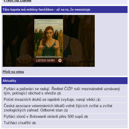
Přejít na článek
Táto kapela má milióny fanúšikov - až na to, že neexistuje
Přejít na videa
Aktuality
Pytláci a pašeráci se radují. Ředitel ČIŽP ruší mezinárodně uznávaný
tým, potírající obchod s ohrože
(
2
)
Počet invazních druhů se rapidně zvyšuje, varují vědci
(
1
)
Česká asociace veterinárních lékařů volně žijících zvířat a zvířat
zoologických zahrad: Odborné stan
(
1
)
Pytláci slonů v Botswaně otrávili přes 500 supů
(
0
)
Tučňáci císařští
(
0
)