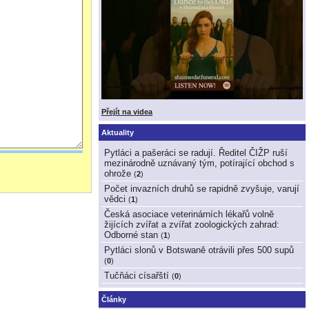
Přejít na videa
Aktuality
Pytláci a pašeráci se radují. Ředitel ČIŽP ruší
mezinárodně uznávaný tým, potírající obchod s
ohrože
(
2
)
Počet invazních druhů se rapidně zvyšuje, varují
vědci
(
1
)
Česká asociace veterinárních lékařů volně
žijících zvířat a zvířat zoologických zahrad:
Odborné stan
(
1
)
Pytláci slonů v Botswaně otrávili přes 500 supů
(
0
)
Tučňáci císařští
(
0
)
Články