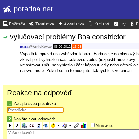
poradna.net
Počítače
Teraristika
Akvaristika
Kutilství
Hry
P
vylučovací problémy Boa constrictor
mara
@
ArnieKovac
,
06.02.2012
13:03
Vypadá to opravdu na vyhřezlou kloaku. Hada dejte do plastový b
zkusit polít vyhřezlou část cukrovou vodou (rozpustit moučkový 
vmasírovat zpět: na vyhřezlou část kápnout jedlý nebo dětský olej
na své místo. Pokud se na to necejtíte, tak rychle k veterináři.
Reakce na odpověď
1
Zadajte svou přezdívku:
2
Napište svou odpověď:
Mimo téma