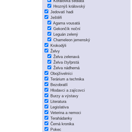
Korálovka sedlatá
Hroznýš královský
Jedovatí hadi
Ještěři
Agama vousatá
Gekončík noční
Leguán zelený
Chameleon jemenský
Krokodýli
Želvy
Želva zelenavá
Želva čtyřprstá
Želva nádherná
Obojživelníci
Terárium a technika
Bezobratlí
Hlodavci a zajícovci
Burzy a výstavy
Literatura
Legislativa
Veterina a nemoci
Terahádanky
Černá kronika
Pokec