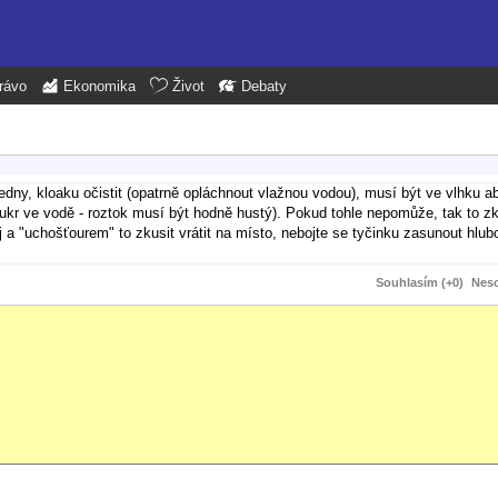
rávo
Ekonomika
Život
Debaty
edny, kloaku očistit (opatrně opláchnout vlažnou vodou), musí být ve vlhku 
cukr ve vodě - roztok musí být hodně hustý). Pokud tohle nepomůže, tak to z
 a "uchošťourem" to zkusit vrátit na místo, nebojte se tyčinku zasunout hlubo
Souhlasím (+0)
Neso