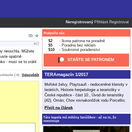
Neregistrovaný
Přihlásit
Registrovat
Podpořte nás
$2
- Ikona patrona na poradně
#17
$5
- Poradna bez reklam
$10
- Soukromé poradenství
aby neoschla. Můžete
kuste opatrně
STAŇTE SE PATRONEM
ko - musí se to vrátit
TERAmagazín 1/2017
uhlasím (-0)
Odpovědět
Mořské želvy, Playtsauři - nedoceněné klenoty v
teráriích, Historie herpetologie a teraristiky v
České republice - část 10., Úvod do teraristiky
(42), Omán, Chov rovnakonôžok rodu Porcellio;
Přejít na článek
Táto kapela má milióny fanúšikov - až na to, že
neexistuje