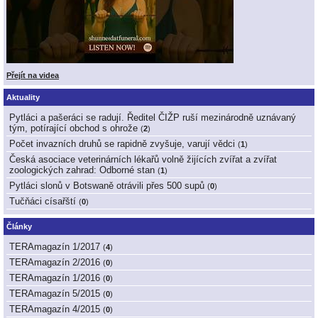
Přejít na videa
Aktuality
Pytláci a pašeráci se radují. Ředitel ČIŽP ruší mezinárodně uznávaný
tým, potírající obchod s ohrože
(
2
)
Počet invazních druhů se rapidně zvyšuje, varují vědci
(
1
)
Česká asociace veterinárních lékařů volně žijících zvířat a zvířat
zoologických zahrad: Odborné stan
(
1
)
Pytláci slonů v Botswaně otrávili přes 500 supů
(
0
)
Tučňáci císařští
(
0
)
Články
TERAmagazín 1/2017
(
4
)
TERAmagazín 2/2016
(
0
)
TERAmagazín 1/2016
(
0
)
TERAmagazín 5/2015
(
0
)
TERAmagazín 4/2015
(
0
)