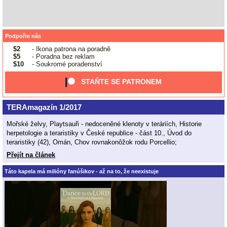
Podpořte nás
$2
- Ikona patrona na poradně
$5
- Poradna bez reklam
$10
- Soukromé poradenství
STAŇTE SE PATRONEM
TERAmagazín 1/2017
Mořské želvy, Playtsauři - nedoceněné klenoty v teráriích, Historie
herpetologie a teraristiky v České republice - část 10., Úvod do
teraristiky (42), Omán, Chov rovnakonôžok rodu Porcellio;
Přejít na článek
Táto kapela má milióny fanúšikov - až na to, že neexistuje