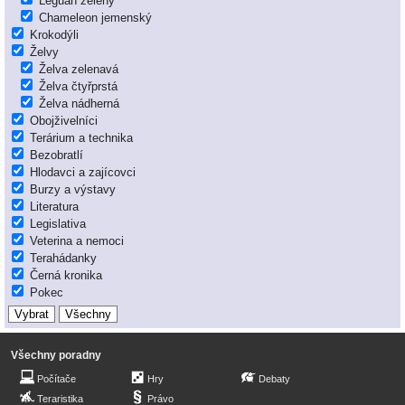
Leguán zelený
Chameleon jemenský
Krokodýli
Želvy
Želva zelenavá
Želva čtyřprstá
Želva nádherná
Obojživelníci
Terárium a technika
Bezobratlí
Hlodavci a zajícovci
Burzy a výstavy
Literatura
Legislativa
Veterina a nemoci
Terahádanky
Černá kronika
Pokec
Všechny poradny
Počítače
Hry
Debaty
Teraristika
Právo