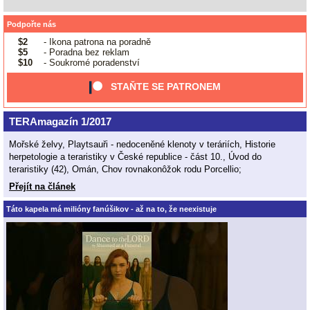
Podpořte nás
$2
- Ikona patrona na poradně
$5
- Poradna bez reklam
$10
- Soukromé poradenství
STAŇTE SE PATRONEM
TERAmagazín 1/2017
Mořské želvy, Playtsauři - nedoceněné klenoty v teráriích, Historie
herpetologie a teraristiky v České republice - část 10., Úvod do
teraristiky (42), Omán, Chov rovnakonôžok rodu Porcellio;
Přejít na článek
Táto kapela má milióny fanúšikov - až na to, že neexistuje