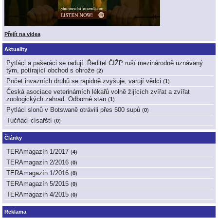
Přejít na videa
Aktuality
Pytláci a pašeráci se radují. Ředitel ČIŽP ruší mezinárodně uznávaný
tým, potírající obchod s ohrože
(
2
)
Počet invazních druhů se rapidně zvyšuje, varují vědci
(
1
)
Česká asociace veterinárních lékařů volně žijících zvířat a zvířat
zoologických zahrad: Odborné stan
(
1
)
Pytláci slonů v Botswaně otrávili přes 500 supů
(
0
)
Tučňáci císařští
(
0
)
Články
TERAmagazín 1/2017
(
4
)
TERAmagazín 2/2016
(
0
)
TERAmagazín 1/2016
(
0
)
TERAmagazín 5/2015
(
0
)
TERAmagazín 4/2015
(
0
)
Reklama