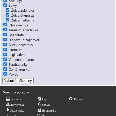
Krokodýli
Želvy
Želva zelenavá
Želva čtyřprstá
Želva nádherná
Obojživelníci
Terárium a technika
Bezobratlí
Hlodavci a zajícovci
Burzy a výstavy
Literatura
Legislativa
Veterina a nemoci
Terahádanky
Černá kronika
Pokec
Všechny poradny
Počítače
Hry
Debaty
Teraristika
Právo
Akvaristika
Ekonomika