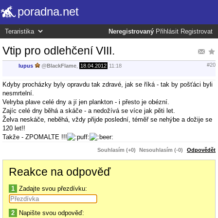
poradna.net
Neregistrovaný
Přihlásit
Registrovat
Vtip pro odlehčení VIII.
#20
lupus
@
BlackFlame
,
18.04.2012
11:18
Kdyby procházky byly opravdu tak zdravé, jak se říká - tak by pošťáci byli
nesmrtelní.
Velryba plave celé dny a jí jen plankton - i přesto je obézní.
Zajíc celé dny běhá a skáče - a nedožívá se více jak pěti let.
Želva neskáče, neběhá, vždy přijde poslední, téměř se nehýbe a dožije se
120 let!!
Takže - ZPOMALTE !!!
Souhlasím (+0)
Nesouhlasím (-0)
Odpovědět
Reakce na odpověď
1
Zadajte svou přezdívku:
2
Napište svou odpověď: