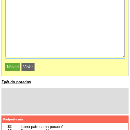
Zpět do poradny
Podpořte nás
$2
- Ikona patrona na poradně