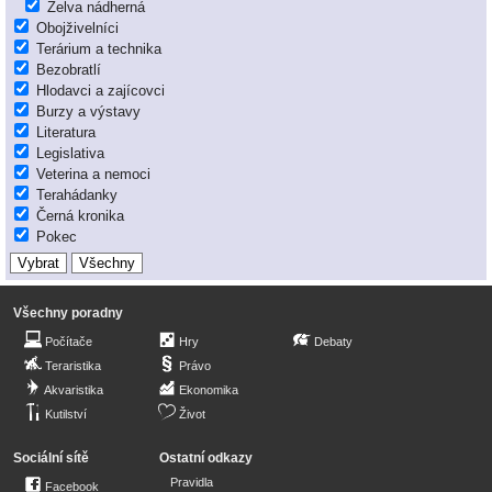
Želva nádherná
Obojživelníci
Terárium a technika
Bezobratlí
Hlodavci a zajícovci
Burzy a výstavy
Literatura
Legislativa
Veterina a nemoci
Terahádanky
Černá kronika
Pokec
Všechny poradny
Počítače
Hry
Debaty
Teraristika
Právo
Akvaristika
Ekonomika
Kutilství
Život
Sociální sítě
Ostatní odkazy
Pravidla
Facebook