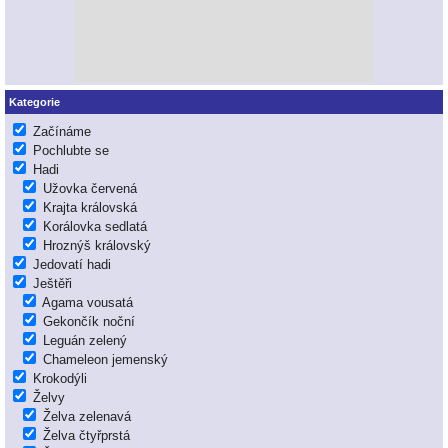
Kategorie
Začínáme
Pochlubte se
Hadi
Užovka červená
Krajta královská
Korálovka sedlatá
Hroznýš královský
Jedovatí hadi
Ještěři
Agama vousatá
Gekončík noční
Leguán zelený
Chameleon jemenský
Krokodýli
Želvy
Želva zelenavá
Želva čtyřprstá