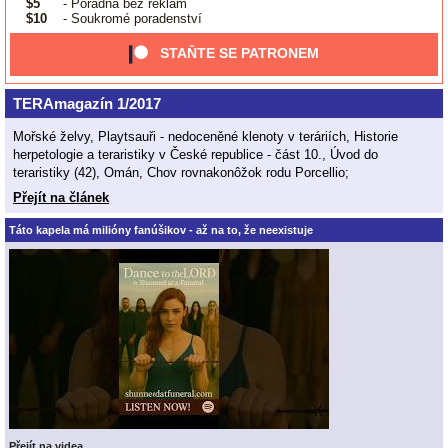
$5
- Poradna bez reklam
$10
- Soukromé poradenství
STAŇTE SE PATRONEM
TERAmagazín 1/2017
Mořské želvy, Playtsauři - nedoceněné klenoty v teráriích, Historie
herpetologie a teraristiky v České republice - část 10., Úvod do
teraristiky (42), Omán, Chov rovnakonôžok rodu Porcellio;
Přejít na článek
Táto kapela má milióny fanúšikov - až na to, že neexistuje
Přejít na videa