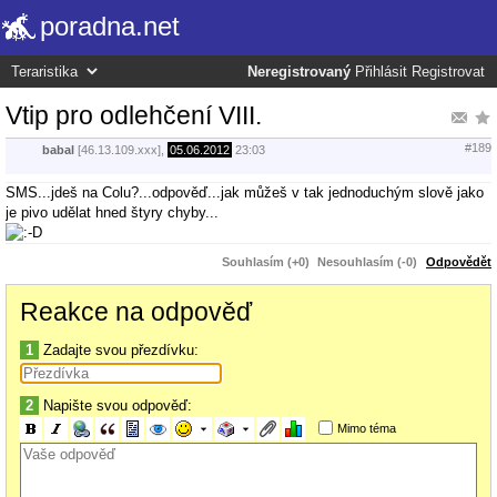
poradna.net
Neregistrovaný
Přihlásit
Registrovat
Vtip pro odlehčení VIII.
#189
babal
[46.13.109.xxx],
05.06.2012
23:03
SMS...jdeš na Colu?...odpověď...jak můžeš v tak jednoduchým slově jako
je pivo udělat hned štyry chyby...
Souhlasím (+0)
Nesouhlasím (-0)
Odpovědět
Reakce na odpověď
1
Zadajte svou přezdívku:
2
Napište svou odpověď:
Mimo téma