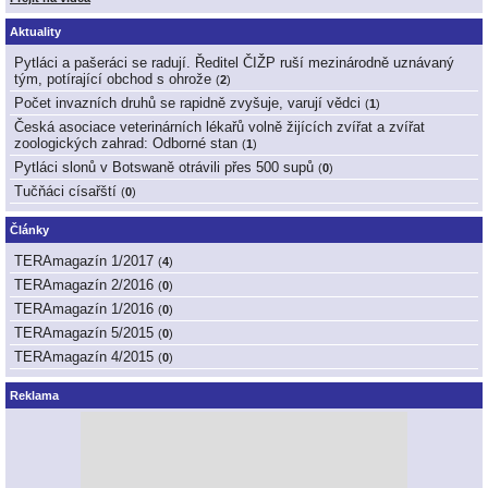
Aktuality
Pytláci a pašeráci se radují. Ředitel ČIŽP ruší mezinárodně uznávaný
tým, potírající obchod s ohrože
(
2
)
Počet invazních druhů se rapidně zvyšuje, varují vědci
(
1
)
Česká asociace veterinárních lékařů volně žijících zvířat a zvířat
zoologických zahrad: Odborné stan
(
1
)
Pytláci slonů v Botswaně otrávili přes 500 supů
(
0
)
Tučňáci císařští
(
0
)
Články
TERAmagazín 1/2017
(
4
)
TERAmagazín 2/2016
(
0
)
TERAmagazín 1/2016
(
0
)
TERAmagazín 5/2015
(
0
)
TERAmagazín 4/2015
(
0
)
Reklama