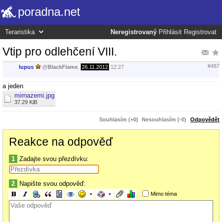
poradna.net
Neregistrovaný
Přihlásit
Registrovat
Vtip pro odlehčení VIII.
#487
lupus
@
BlackFlame
,
26.11.2012
12:27
a jeden
mirnazemi.jpg
37.29 KiB
Souhlasím (+0)
Nesouhlasím (-0)
Odpovědět
Reakce na odpověď
1
Zadajte svou přezdívku:
2
Napište svou odpověď:
Mimo téma