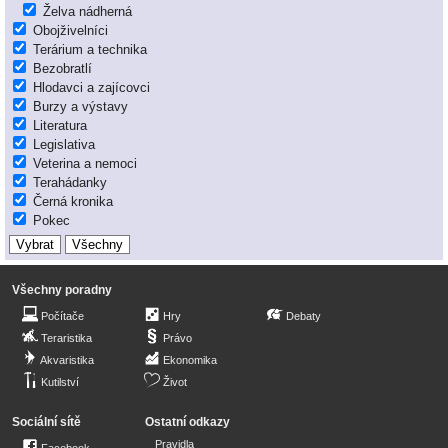
Želva nádherná
Obojživelníci
Terárium a technika
Bezobratlí
Hlodavci a zajícovci
Burzy a výstavy
Literatura
Legislativa
Veterina a nemoci
Terahádanky
Černá kronika
Pokec
Všechny poradny
Počítače
Hry
Debaty
Teraristika
Právo
Akvaristika
Ekonomika
Kutilství
Život
Sociální sítě
Ostatní odkazy
Pravidla