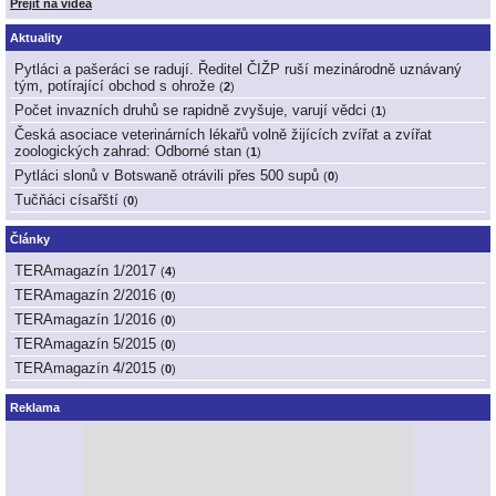
Přejít na videa
Aktuality
Pytláci a pašeráci se radují. Ředitel ČIŽP ruší mezinárodně uznávaný
tým, potírající obchod s ohrože
(
2
)
Počet invazních druhů se rapidně zvyšuje, varují vědci
(
1
)
Česká asociace veterinárních lékařů volně žijících zvířat a zvířat
zoologických zahrad: Odborné stan
(
1
)
Pytláci slonů v Botswaně otrávili přes 500 supů
(
0
)
Tučňáci císařští
(
0
)
Články
TERAmagazín 1/2017
(
4
)
TERAmagazín 2/2016
(
0
)
TERAmagazín 1/2016
(
0
)
TERAmagazín 5/2015
(
0
)
TERAmagazín 4/2015
(
0
)
Reklama