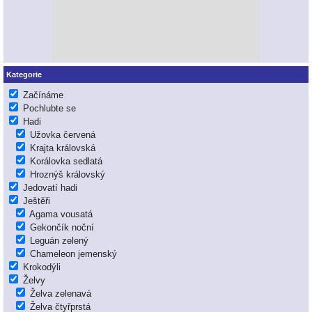
Kategorie
Začínáme
Pochlubte se
Hadi
Užovka červená
Krajta královská
Korálovka sedlatá
Hroznýš královský
Jedovatí hadi
Ještěři
Agama vousatá
Gekončík noční
Leguán zelený
Chameleon jemenský
Krokodýli
Želvy
Želva zelenavá
Želva čtyřprstá