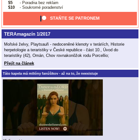
$5
- Poradna bez reklam
$10
- Soukromé poradenství
STAŇTE SE PATRONEM
TERAmagazín 1/2017
Mořské želvy, Playtsauři - nedoceněné klenoty v teráriích, Historie
herpetologie a teraristiky v České republice - část 10., Úvod do
teraristiky (42), Omán, Chov rovnakonôžok rodu Porcellio;
Přejít na článek
Táto kapela má milióny fanúšikov - až na to, že neexistuje