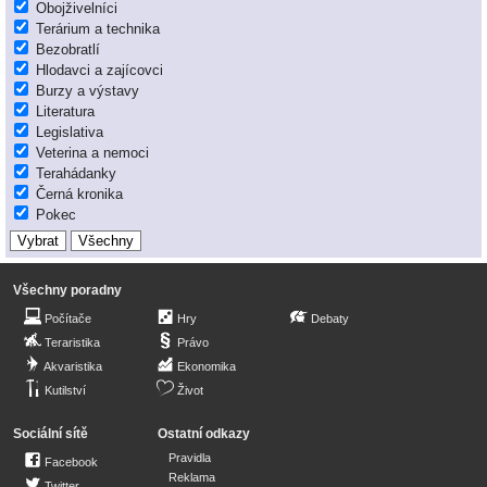
Obojživelníci
Terárium a technika
Bezobratlí
Hlodavci a zajícovci
Burzy a výstavy
Literatura
Legislativa
Veterina a nemoci
Terahádanky
Černá kronika
Pokec
Všechny poradny
Počítače
Hry
Debaty
Teraristika
Právo
Akvaristika
Ekonomika
Kutilství
Život
Sociální sítě
Ostatní odkazy
Pravidla
Facebook
Reklama
Twitter