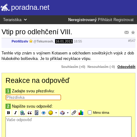
poradna.net
Neregistrovaný
Přihlásit
Registrovat
Vtip pro odlehčení VIII.
#547
Petr60zelv
@
Tekumseh
,
16.01.2013
18:55
Tenhle vtip znám s vojínem Kotasem a odchodem sovětských vojsk z dob
hlubokého bolševika. Je to příklad recyklace vtipu.
Souhlasím (+0)
Nesouhlasím (-0)
Odpovědět
Reakce na odpověď
1
Zadajte svou přezdívku:
2
Napište svou odpověď:
Mimo téma