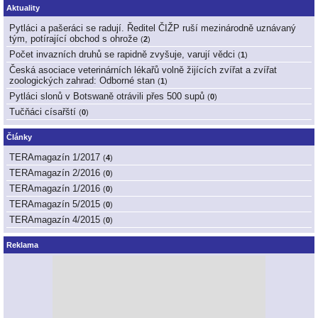
Aktuality
Pytláci a pašeráci se radují. Ředitel ČIŽP ruší mezinárodně uznávaný
tým, potírající obchod s ohrože
(
2
)
Počet invazních druhů se rapidně zvyšuje, varují vědci
(
1
)
Česká asociace veterinárních lékařů volně žijících zvířat a zvířat
zoologických zahrad: Odborné stan
(
1
)
Pytláci slonů v Botswaně otrávili přes 500 supů
(
0
)
Tučňáci císařští
(
0
)
Články
TERAmagazín 1/2017
(
4
)
TERAmagazín 2/2016
(
0
)
TERAmagazín 1/2016
(
0
)
TERAmagazín 5/2015
(
0
)
TERAmagazín 4/2015
(
0
)
Reklama