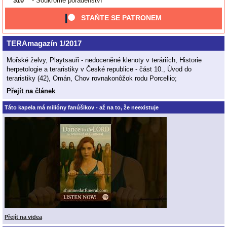
$10
- Soukromé poradenství
STAŇTE SE PATRONEM
TERAmagazín 1/2017
Mořské želvy, Playtsauři - nedoceněné klenoty v teráriích, Historie
herpetologie a teraristiky v České republice - část 10., Úvod do
teraristiky (42), Omán, Chov rovnakonôžok rodu Porcellio;
Přejít na článek
Táto kapela má milióny fanúšikov - až na to, že neexistuje
Přejít na videa