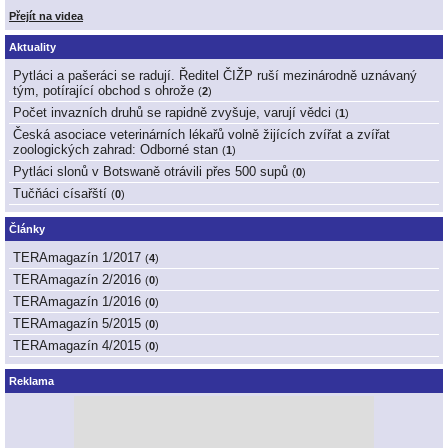
Přejít na videa
Aktuality
Pytláci a pašeráci se radují. Ředitel ČIŽP ruší mezinárodně uznávaný
tým, potírající obchod s ohrože
(
2
)
Počet invazních druhů se rapidně zvyšuje, varují vědci
(
1
)
Česká asociace veterinárních lékařů volně žijících zvířat a zvířat
zoologických zahrad: Odborné stan
(
1
)
Pytláci slonů v Botswaně otrávili přes 500 supů
(
0
)
Tučňáci císařští
(
0
)
Články
TERAmagazín 1/2017
(
4
)
TERAmagazín 2/2016
(
0
)
TERAmagazín 1/2016
(
0
)
TERAmagazín 5/2015
(
0
)
TERAmagazín 4/2015
(
0
)
Reklama