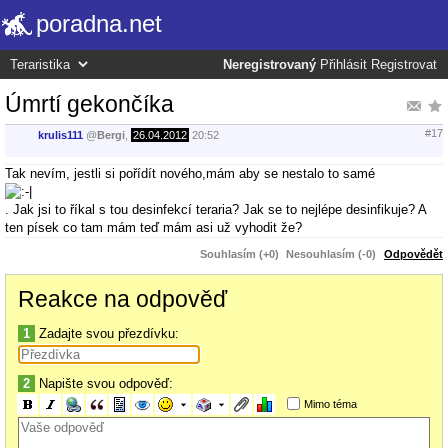
poradna.net
Neregistrovaný
Přihlásit
Registrovat
Úmrtí gekončíka
#17
krulis111
@
Bergi
,
26.04.2012
20:52
Tak nevím, jestli si pořídít nového,mám aby se nestalo to samé
. Jak jsi to říkal s tou desinfekcí teraria? Jak se to nejlépe desinfikuje? A
ten písek co tam mám teď mám asi už vyhodit že?
Souhlasím (+0)
Nesouhlasím (-0)
Odpovědět
Reakce na odpověď
1
Zadajte svou přezdívku:
2
Napište svou odpověď:
Mimo téma