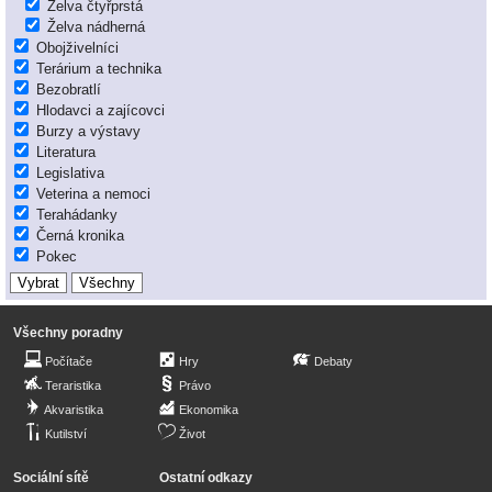
Želva čtyřprstá
Želva nádherná
Obojživelníci
Terárium a technika
Bezobratlí
Hlodavci a zajícovci
Burzy a výstavy
Literatura
Legislativa
Veterina a nemoci
Terahádanky
Černá kronika
Pokec
Všechny poradny
Počítače
Hry
Debaty
Teraristika
Právo
Akvaristika
Ekonomika
Kutilství
Život
Sociální sítě
Ostatní odkazy