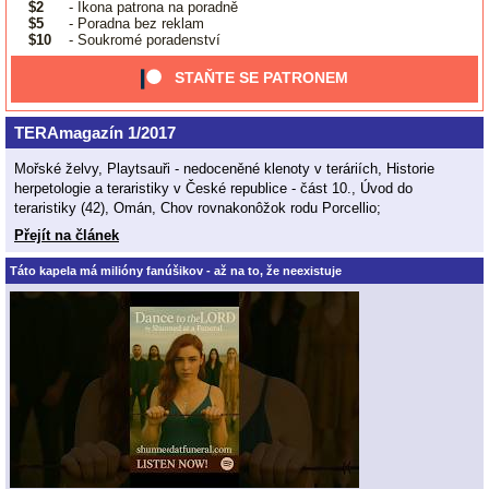
$2
- Ikona patrona na poradně
$5
- Poradna bez reklam
$10
- Soukromé poradenství
STAŇTE SE PATRONEM
TERAmagazín 1/2017
Mořské želvy, Playtsauři - nedoceněné klenoty v teráriích, Historie
herpetologie a teraristiky v České republice - část 10., Úvod do
teraristiky (42), Omán, Chov rovnakonôžok rodu Porcellio;
Přejít na článek
Táto kapela má milióny fanúšikov - až na to, že neexistuje