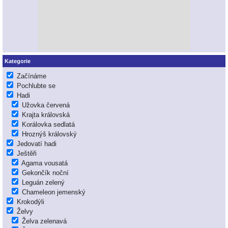
Kategorie
Začínáme
Pochlubte se
Hadi
Užovka červená
Krajta královská
Korálovka sedlatá
Hroznýš královský
Jedovatí hadi
Ještěři
Agama vousatá
Gekončík noční
Leguán zelený
Chameleon jemenský
Krokodýli
Želvy
Želva zelenavá