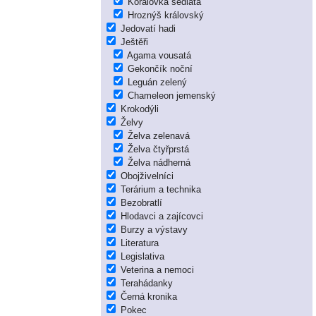
Korálovka sedlatá
Hroznýš královský
Jedovatí hadi
Ještěři
Agama vousatá
Gekončík noční
Leguán zelený
Chameleon jemenský
Krokodýli
Želvy
Želva zelenavá
Želva čtyřprstá
Želva nádherná
Obojživelníci
Terárium a technika
Bezobratlí
Hlodavci a zajícovci
Burzy a výstavy
Literatura
Legislativa
Veterina a nemoci
Terahádanky
Černá kronika
Pokec