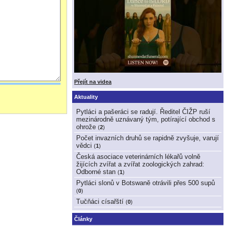
Přejít na videa
Aktuality
Pytláci a pašeráci se radují. Ředitel ČIŽP ruší
mezinárodně uznávaný tým, potírající obchod s
ohrože
(
2
)
Počet invazních druhů se rapidně zvyšuje, varují
vědci
(
1
)
Česká asociace veterinárních lékařů volně
žijících zvířat a zvířat zoologických zahrad:
Odborné stan
(
1
)
Pytláci slonů v Botswaně otrávili přes 500 supů
(
0
)
Tučňáci císařští
(
0
)
Články