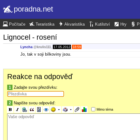
poradna.net
Počítače
Teraristika
Akvaristika
Kutilství
Hry
P
Lignocel - rosení
Lyncha
@
krulis111
,
17.05.2012
18:59
Jo, tak v soji bílkoviny jsou.
Reakce na odpověď
1
Zadajte svou přezdívku:
2
Napište svou odpověď:
Mimo téma