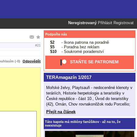
Neregistrovaný
Přihlásit
Registrovat
Podpořte nás
$2
- Ikona patrona na poradně
#21
$5
- Poradna bez reklam
$10
- Soukromé poradenství
uhlasím (-0)
Odpovědět
STAŇTE SE PATRONEM
TERAmagazín 1/2017
Mořské želvy, Playtsauři - nedoceněné klenoty v
teráriích, Historie herpetologie a teraristiky v
České republice - část 10., Úvod do teraristiky
(42), Omán, Chov rovnakonôžok rodu Porcellio;
Přejít na článek
Táto kapela má milióny fanúšikov - až na to, že
neexistuje