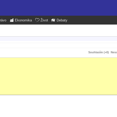
rávo
Ekonomika
Život
Debaty
Souhlasím (+0)
Neso