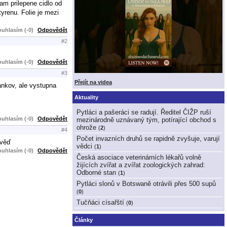
am prilepene cidlo od
yrenu. Folie je mezi
uhlasím (-0)
Odpovědět
#2
uhlasím (-0)
Odpovědět
#3
Přejít na videa
ankov, ale vystupna
Aktuality
Pytláci a pašeráci se radují. Ředitel ČIŽP ruší
uhlasím (-0)
Odpovědět
mezinárodně uznávaný tým, potírající obchod s
ohrože
(
2
)
#4
Počet invazních druhů se rapidně zvyšuje, varují
ověď
vědci
(
1
)
uhlasím (-0)
Odpovědět
Česká asociace veterinárních lékařů volně
žijících zvířat a zvířat zoologických zahrad:
Odborné stan
(
1
)
Pytláci slonů v Botswaně otrávili přes 500 supů
(
0
)
Tučňáci císařští
(
0
)
Články