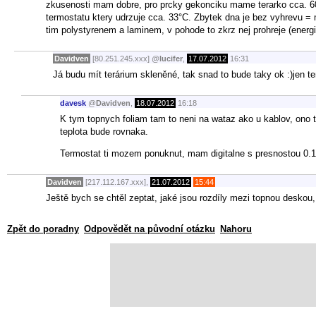
zkusenosti mam dobre, pro prcky gekonciku mame terarko cca. 60x
termostatu ktery udrzuje cca. 33°C. Zbytek dna je bez vyhrevu = 
tim polystyrenem a laminem, v pohode to zkrz nej prohreje (energi
Davidven
[80.251.245.xxx]
@
lucifer
,
17.07.2012
16:31
Já budu mít terárium skleněné, tak snad to bude taky ok :)jen te
davesk
@
Davidven
,
18.07.2012
16:18
K tym topnych foliam tam to neni na wataz ako u kablov, ono t
teplota bude rovnaka.
Termostat ti mozem ponuknut, mam digitalne s presnostou 0.1
Davidven
[217.112.167.xxx],
21.07.2012
15:44
Ještě bych se chtěl zeptat, jaké jsou rozdíly mezi topnou deskou,
Zpět do poradny
Odpovědět na původní otázku
Nahoru