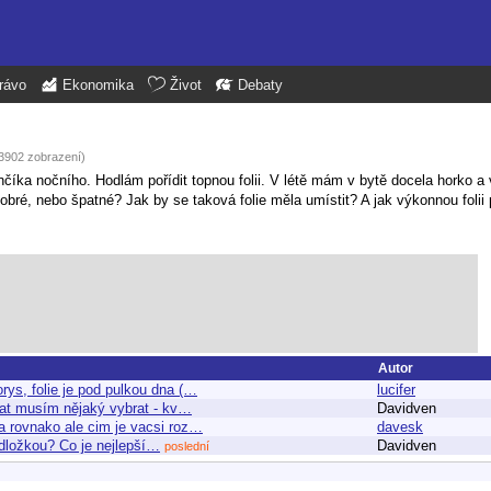
rávo
Ekonomika
Život
Debaty
(3902 zobrazení)
nčíka nočního. Hodlám pořídit topnou folii. V létě mám v bytě docela horko a
obré, nebo špatné? Jak by se taková folie měla umístit? A jak výkonnou folii 
Autor
ys, folie je pod pulkou dna (…
lucifer
stat musím nějaký vybrat - kv…
Davidven
a rovnako ale cim je vacsi roz…
davesk
odložkou? Co je nejlepší…
Davidven
poslední