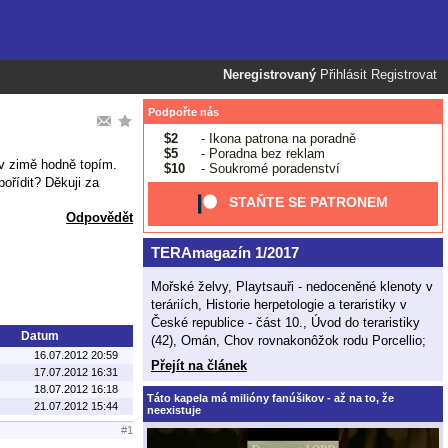
Neregistrovaný
Přihlásit
Registrovat
Podpořte nás
$2
- Ikona patrona na poradně
$5
- Poradna bez reklam
 v zimě hodně topím.
$10
- Soukromé poradenství
pořídit? Děkuji za
STAŇTE SE PATRONEM
Odpovědět
TERAmagazín 1/2017
Mořské želvy, Playtsauři - nedoceněné klenoty v
teráriích, Historie herpetologie a teraristiky v
České republice - část 10., Úvod do teraristiky
Datum
(42), Omán, Chov rovnakonôžok rodu Porcellio;
16.07.2012 20:59
Přejít na článek
17.07.2012 16:31
18.07.2012 16:18
Táto kapela má milióny fanúšikov - až na to, že
21.07.2012 15:44
neexistuje
#1