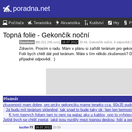
poradna.net
Počítače
Teraristika
Akvaristika
Kutilství
Hry
P
Topná folie - Gekončík noční
Davidven
[80.251.245.xxx],
16.07.2012
20:44
,
Gekončík noční
, 4 odpovědi 
Zdravím. Prosím o radu. Mám v plánu si zařídit terárium pro geko
Folii bych chtěl dát pod terárium. Máte s tím někdo zkušenosti? D
případné odpovědi. :)
Předmět
zkusenosti mam dobre, pro prcky gekonciku mame terarko cca. 60x35 pudor
Já budu mít terárium skleněné, tak snad to bude taky ok :)jen ten termo
K tym topnych foliam tam to neni na wataz ako u kablov, ono to vyhriev
Ještě bych se chtěl zeptat, jaké jsou rozdíly mezi topnou deskou, folií a p
lucifer
,
16.07.2012
20:59