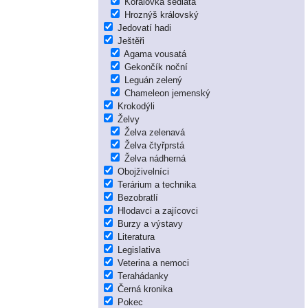
Korálovka sedlatá
Hroznýš královský
Jedovatí hadi
Ještěři
Agama vousatá
Gekončík noční
Leguán zelený
Chameleon jemenský
Krokodýli
Želvy
Želva zelenavá
Želva čtyřprstá
Želva nádherná
Obojživelníci
Terárium a technika
Bezobratlí
Hlodavci a zajícovci
Burzy a výstavy
Literatura
Legislativa
Veterina a nemoci
Terahádanky
Černá kronika
Pokec