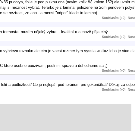
35 pudorys, folie je pod pulkou dna (nevim kolik W, kolem 15?) ale uvnitr m
maji si moznost vybrat. Terarko je z lamina, polozene na 2cm penovem polyst
e se neztraci, ze ano - a mensi "odpor" klade to lamino)
Souhlasím (+0)
Neso
n termostat musím nějaký vybrat - kvalitní a cenově přijatelný.
Souhlasím (+0)
Neso
o vyhrieva rovnako ale cim je vacsi rozmer tym vyssia wattaz lebo je viac cl
C ktore osobne pouzivam, posli mi spravu a dohodneme sa ;)
Souhlasím (+0)
Neso
 folií a podložkou? Co je nejlepší pod terárium pro gekončíka? Děkuji za odp
Souhlasím (+0)
Neso