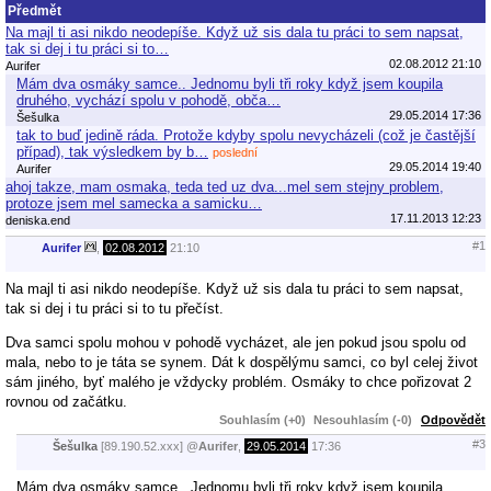
Předmět
Na majl ti asi nikdo neodepíše. Když už sis dala tu práci to sem napsat,
tak si dej i tu práci si to…
02.08.2012 21:10
Aurifer
Mám dva osmáky samce.. Jednomu byli tři roky když jsem koupila
druhého, vychází spolu v pohodě, obča…
29.05.2014 17:36
Šešulka
tak to buď jedině ráda. Protože kdyby spolu nevycházeli (což je častější
případ), tak výsledkem by b…
poslední
29.05.2014 19:40
Aurifer
ahoj takze, mam osmaka, teda ted uz dva...mel sem stejny problem,
protoze jsem mel samecka a samicku…
17.11.2013 12:23
deniska.end
#1
Aurifer
,
02.08.2012
21:10
Na majl ti asi nikdo neodepíše. Když už sis dala tu práci to sem napsat,
tak si dej i tu práci si to tu přečíst.
Dva samci spolu mohou v pohodě vycházet, ale jen pokud jsou spolu od
mala, nebo to je táta se synem. Dát k dospělýmu samci, co byl celej život
sám jiného, byť malého je vždycky problém. Osmáky to chce pořizovat 2
rovnou od začátku.
Souhlasím (+0)
Nesouhlasím (-0)
Odpovědět
#3
Šešulka
[89.190.52.xxx]
@
Aurifer
,
29.05.2014
17:36
Mám dva osmáky samce.. Jednomu byli tři roky když jsem koupila