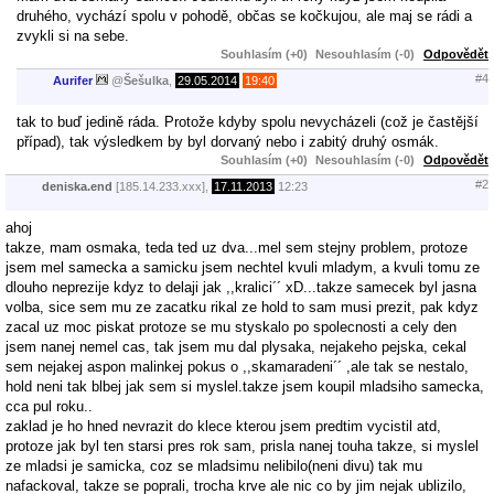
druhého, vychází spolu v pohodě, občas se kočkujou, ale maj se rádi a
zvykli si na sebe.
Souhlasím (+0)
Nesouhlasím (-0)
Odpovědět
#4
Aurifer
@
Šešulka
,
29.05.2014
19:40
tak to buď jedině ráda. Protože kdyby spolu nevycházeli (což je častější
případ), tak výsledkem by byl dorvaný nebo i zabitý druhý osmák.
Souhlasím (+0)
Nesouhlasím (-0)
Odpovědět
#2
deniska.end
[185.14.233.xxx],
17.11.2013
12:23
ahoj
takze, mam osmaka, teda ted uz dva...mel sem stejny problem, protoze
jsem mel samecka a samicku jsem nechtel kvuli mladym, a kvuli tomu ze
dlouho neprezije kdyz to delaji jak ,,kralici´´ xD...takze samecek byl jasna
volba, sice sem mu ze zacatku rikal ze hold to sam musi prezit, pak kdyz
zacal uz moc piskat protoze se mu styskalo po spolecnosti a cely den
jsem nanej nemel cas, tak jsem mu dal plysaka, nejakeho pejska, cekal
sem nejakej aspon malinkej pokus o ,,skamaradeni´´ ,ale tak se nestalo,
hold neni tak blbej jak sem si myslel.takze jsem koupil mladsiho samecka,
cca pul roku..
zaklad je ho hned nevrazit do klece kterou jsem predtim vycistil atd,
protoze jak byl ten starsi pres rok sam, prisla nanej touha takze, si myslel
ze mladsi je samicka, coz se mladsimu nelibilo(neni divu) tak mu
nafackoval, takze se poprali, trocha krve ale nic co by jim nejak ublizilo,