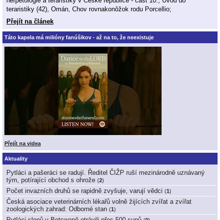
herpetologie a teraristiky v České republice - část 10., Úvod do
teraristiky (42), Omán, Chov rovnakonôžok rodu Porcellio;
Přejít na článek
Táto kapela má milióny fanúšikov - až na to, že neexistuje
Přejít na videa
Aktuality
Pytláci a pašeráci se radují. Ředitel ČIŽP ruší mezinárodně uznávaný
tým, potírající obchod s ohrože
(
2
)
Počet invazních druhů se rapidně zvyšuje, varují vědci
(
1
)
Česká asociace veterinárních lékařů volně žijících zvířat a zvířat
zoologických zahrad: Odborné stan
(
1
)
Pytláci slonů v Botswaně otrávili přes 500 supů