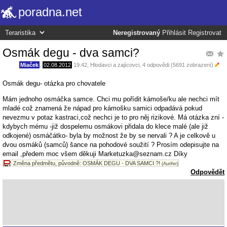
poradna.net
Neregistrovaný
Přihlásit
Registrovat
Osmák degu - dva samci?
Miaček
,
02.08.2012
19:42
,
Hlodavci a zajícovci
, 4 odpovědi (5691 zobrazení)
Osmák degu- otázka pro chovatele
Mám jednoho osmáčka samce. Chci mu pořídit kámoše/ku ale nechci mít
mladé což znamená že nápad pro kámošku samici odpadává pokud
nevezmu v potaz kastraci,což nechci je to pro něj rizikové. Má otázka zní -
kdybych mému -již dospelemu osmákovi přidala do klece malé (ale již
odkojené) osmáčátko- byla by možnost že by se nervali ? A je celkově u
dvou osmáků (samců) šance na pohodové soužití ? Prosím odepisujte na
email ,předem moc všem děkuji Marketuzka@seznam.cz Díky
Změna předmětu, původně: OSMÁK DEGU - DVA SAMCI ?!
(Aurifer)
Odpovědět