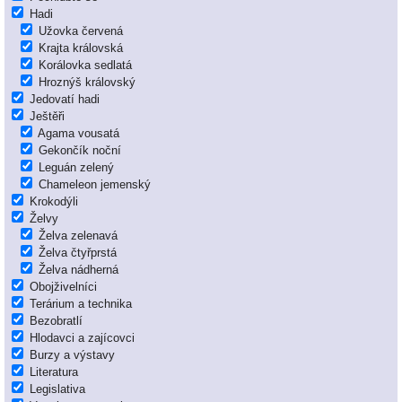
Hadi
Užovka červená
Krajta královská
Korálovka sedlatá
Hroznýš královský
Jedovatí hadi
Ještěři
Agama vousatá
Gekončík noční
Leguán zelený
Chameleon jemenský
Krokodýli
Želvy
Želva zelenavá
Želva čtyřprstá
Želva nádherná
Obojživelníci
Terárium a technika
Bezobratlí
Hlodavci a zajícovci
Burzy a výstavy
Literatura
Legislativa