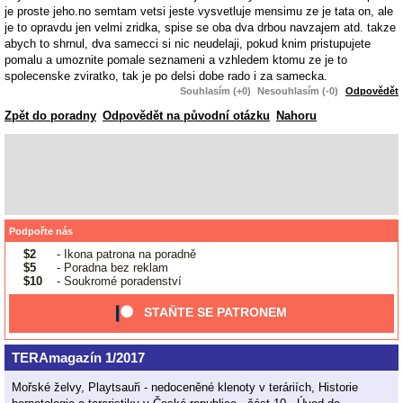
je proste jeho.no semtam vetsi jeste vysvetluje mensimu ze je tata on, ale
je to opravdu jen velmi zridka, spise se oba dva drbou navzajem atd. takze
abych to shrnul, dva samecci si nic neudelaji, pokud knim pristupujete
pomalu a umoznite pomale seznameni a vzhledem ktomu ze je to
spolecenske zviratko, tak je po delsi dobe rado i za samecka.
Souhlasím (+0)
Nesouhlasím (-0)
Odpovědět
Zpět do poradny
Odpovědět na původní otázku
Nahoru
Podpořte nás
$2
- Ikona patrona na poradně
$5
- Poradna bez reklam
$10
- Soukromé poradenství
STAŇTE SE PATRONEM
TERAmagazín 1/2017
Mořské želvy, Playtsauři - nedoceněné klenoty v teráriích, Historie