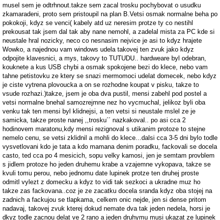
musel sem je odtrhnout.takze sem zacal trosku pochybovat o usudku
zkamaradeni, proto sem pristoupil na plan B.Vetsi osmak normalne beha po
pokokoji, kdyz se venci( kabely atd uz neresim protze ty co nestihl
prekousat tak jsem dal tak aby nane nemohl, a zadelal mista za PC kde si
neustale hral nozicky, neco co nesnasim nejvice je asi to kdyz hrajete
Wowko, a najednou vam windows udela takovej ten zvuk jako kdyz
odpojite klavesnici, a mys, takovy to TUTUDU.. hardweare byl odebran,
kouknete a kus USB chybi a osmak spokojene bezi do klece, nebo vam
tahne petistovku ze ktery se snazi mermomoci udelat domecek, nebo kdyz
je ciste vytrena plovoucka a on se rozhodne koupat v pisku, takze to
vsude rozhazi.)takze, jsem je oba dva pustil, mensi zabehl pod postel a
vetsi normalne bnehal samozrejmne nez ho vycmuchal, jelikoz byli oba
venku tak ten mensi byl klidnejsi, a ten vetsi si neustale mslel ze je
samicka, takze proste nanej ,,trosku´´ nazkakoval.. po asi cca 2
hodinovem maratonu,kdy mensi rezignoval s utikanim protoze to stejne
nemelo cenu, se vetsi zklidnil a mohli do klece...dalsi cca 3-5 dni bylo todle
vysvetlovani kdo je tata a kdo mamana denim poradku, fackovali se docela
casto, ted cca po 4 mesicich, sopu velky kamosi, jen je semtam provblem
s jidlem protoze ho jeden druhemu krabe a vzajemne vykopava, takze se
kvuli tomu perou, nebo jednomu date lupinek protze ten druhej proste
odmitl vylezt z domecku a kdyz to vidi tak sezkoci a ukradne muz ho
takze zas fackovana..coz je ze zacatku docela sranda kdyz oba stojej na
zadnich a fackujou se tlapkama, celkem onic nejde, jen si dense pritom
nadavaj, takovej zvuk kterej dokud nemate dva tak jeden nedela, horsi je
dkyz todle zacnou delat ve 2 rano a jeden druhymu musi ukazat ze lupinek