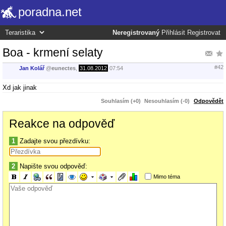
poradna.net
Neregistrovaný
Přihlásit
Registrovat
Boa - krmení selaty
#42
Jan Kolář
@
eunectes
,
31.08.2012
07:54
Xd jak jinak
Souhlasím (+0)
Nesouhlasím (-0)
Odpovědět
Reakce na odpověď
1
Zadajte svou přezdívku:
2
Napište svou odpověď:
Mimo téma