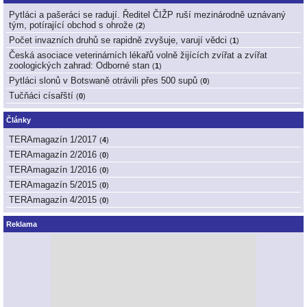
Pytláci a pašeráci se radují. Ředitel ČIŽP ruší mezinárodně uznávaný
tým, potírající obchod s ohrože
(
2
)
Počet invazních druhů se rapidně zvyšuje, varují vědci
(
1
)
Česká asociace veterinárních lékařů volně žijících zvířat a zvířat
zoologických zahrad: Odborné stan
(
1
)
Pytláci slonů v Botswaně otrávili přes 500 supů
(
0
)
Tučňáci císařští
(
0
)
Články
TERAmagazín 1/2017
(
4
)
TERAmagazín 2/2016
(
0
)
TERAmagazín 1/2016
(
0
)
TERAmagazín 5/2015
(
0
)
TERAmagazín 4/2015
(
0
)
Reklama