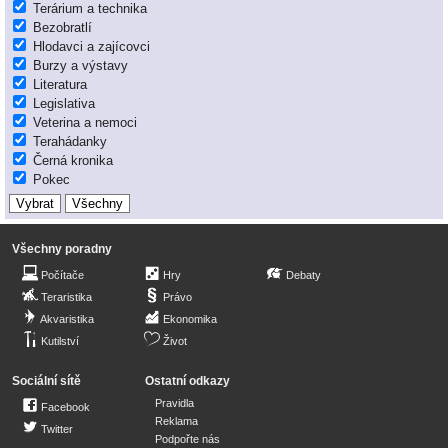
Terárium a technika
Bezobratlí
Hlodavci a zajícovci
Burzy a výstavy
Literatura
Legislativa
Veterina a nemoci
Terahádanky
Černá kronika
Pokec
Všechny poradny
Počítače
Hry
Debaty
Teraristika
Právo
Akvaristika
Ekonomika
Kutilství
Život
Sociální sítě
Ostatní odkazy
Pravidla
Facebook
Reklama
Twitter
Podpořte nás