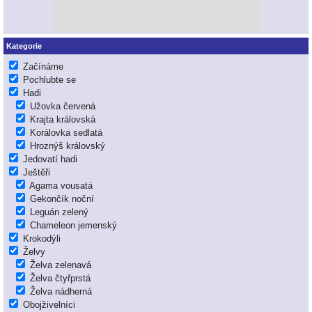
Kategorie
Začínáme
Pochlubte se
Hadi
Užovka červená
Krajta královská
Korálovka sedlatá
Hroznýš královský
Jedovatí hadi
Ještěři
Agama vousatá
Gekončík noční
Leguán zelený
Chameleon jemenský
Krokodýli
Želvy
Želva zelenavá
Želva čtyřprstá
Želva nádherná
Obojživelníci