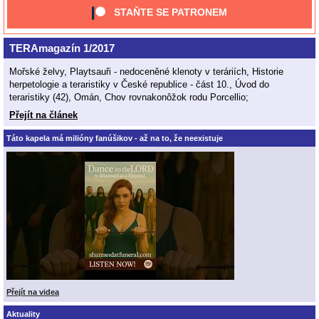
STAŇTE SE PATRONEM
TERAmagazín 1/2017
Mořské želvy, Playtsauři - nedoceněné klenoty v teráriích, Historie
herpetologie a teraristiky v České republice - část 10., Úvod do
teraristiky (42), Omán, Chov rovnakonôžok rodu Porcellio;
Přejít na článek
Táto kapela má milióny fanúšikov - až na to, že neexistuje
Přejít na videa
Aktuality