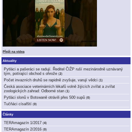
Přejít na videa
Aktuality
Pytláci a pašeráci se radují. Ředitel ČIŽP ruší mezinárodně uznávaný
tým, potírající obchod s ohrože
(
2
)
Počet invazních druhů se rapidně zvyšuje, varují vědci
(
1
)
Česká asociace veterinárních lékařů volně žijících zvířat a zvířat
zoologických zahrad: Odborné stan
(
1
)
Pytláci slonů v Botswaně otrávili přes 500 supů
(
0
)
Tučňáci císařští
(
0
)
Články
TERAmagazín 1/2017
(
4
)
TERAmagazín 2/2016
(
0
)