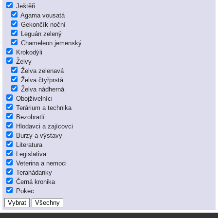
Ještěři
Agama vousatá
Gekončík noční
Leguán zelený
Chameleon jemenský
Krokodýli
Želvy
Želva zelenavá
Želva čtyřprstá
Želva nádherná
Obojživelníci
Terárium a technika
Bezobratlí
Hlodavci a zajícovci
Burzy a výstavy
Literatura
Legislativa
Veterina a nemoci
Terahádanky
Černá kronika
Pokec