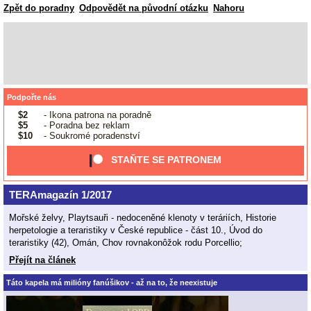
Zpět do poradny
Odpovědět na původní otázku
Nahoru
Podpořte nás
$2
- Ikona patrona na poradně
$5
- Poradna bez reklam
$10
- Soukromé poradenství
STAŇTE SE PATRONEM
TERAmagazín 1/2017
Mořské želvy, Playtsauři - nedoceněné klenoty v teráriích, Historie
herpetologie a teraristiky v České republice - část 10., Úvod do
teraristiky (42), Omán, Chov rovnakonôžok rodu Porcellio;
Přejít na článek
Táto kapela má milióny fanúšikov - až na to, že neexistuje