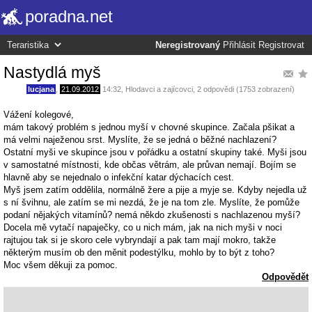
poradna.net
Neregistrovaný
Přihlásit
Registrovat
Nastydlá myš
lucjana
,
21.09.2012
14:32
,
Hlodavci a zajícovci
, 2 odpovědi (1753 zobrazení)
Vážení kolegové,
mám takový problém s jednou myší v chovné skupince. Začala pšikat a
má velmi naježenou srst. Myslíte, že se jedná o běžné nachlazení?
Ostatní myši ve skupince jsou v pořádku a ostatní skupiny také. Myši jsou
v samostatné místnosti, kde občas větrám, ale průvan nemají. Bojím se
hlavně aby se nejednalo o infekční katar dýchacích cest.
Myš jsem zatím oddělila, normálně žere a pije a myje se. Kdyby nejedla už
s ní švihnu, ale zatím se mi nezdá, že je na tom zle. Myslíte, že pomůže
podaní nějakých vitamínů? nemá někdo zkušenosti s nachlazenou myší?
Docela mě vytačí napaječky, co u nich mám, jak na nich myši v noci
rajtujou tak si je skoro cele vybryndají a pak tam mají mokro, takže
některým musím ob den měnit podestýlku, mohlo by to být z toho?
Moc všem děkuji za pomoc.
Odpovědět