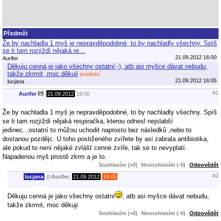
Předmět
Že by nachladla 1 myš je nepravděpodobné, to by nachladly všechny. Spíš
se ti tam rozjíždí nějaká re…
21.09.2012 16:00
Aurifer
Děkuju cenná je jako všechny ostatní;-), atb asi myšce dávat nebudu,
takže zkrmit, moc děkuji
poslední
21.09.2012 16:05
lucjana
#1
Aurifer
,
21.09.2012
16:00
Že by nachladla 1 myš je nepravděpodobné, to by nachladly všechny. Spíš
se ti tam rozjíždí nějaká respiračka, kterou odnesl nejslabší
jedinec...ostatní to můžou uchodit naprosto bez následků ,nebo to
dostanou pozdějc. U toho postiženého zvířete by asi zabrala antibiotika,
ale pokud to není nějaké zvlášť cenné zvíře, tak se to nevyplatí.
Napadenou myš prostě zkrm a je to.
Souhlasím (+0)
Nesouhlasím (-0)
Odpovědět
#2
lucjana
@
Aurifer
,
21.09.2012
16:05
Děkuju cenná je jako všechny ostatní
, atb asi myšce dávat nebudu,
takže zkrmit, moc děkuji
Souhlasím (+0)
Nesouhlasím (-0)
Odpovědět