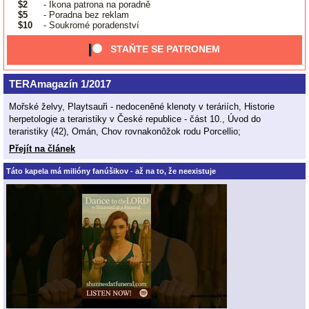
$2
- Ikona patrona na poradně
$5
- Poradna bez reklam
$10
- Soukromé poradenství
STAŇTE SE PATRONEM
TERAmagazín 1/2017
Mořské želvy, Playtsauři - nedoceněné klenoty v teráriích, Historie
herpetologie a teraristiky v České republice - část 10., Úvod do
teraristiky (42), Omán, Chov rovnakonôžok rodu Porcellio;
Přejít na článek
Táto kapela má milióny fanúšikov - až na to, že neexistuje