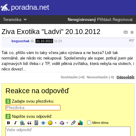
poradna.net
Neregistrovaný
Přihlásit
Registrovat
Ziva Exotika "Ladvi" 20.10.2012
#97
boguschak
,
21.10.2012
11:23
Tak co, přišlo vám to taky včera jako výstava a ne burza? Lidí tak
normálně, ale nikdo nic nekupoval. Společensky ale super, potkal jsem pár
zajímavých lidí třeba i z TP, viděl pěkná zvířátka, která nebyla na stolech, i
něco dovezl...
Souhlasím (+0)
Nesouhlasím (-0)
Odpovědět
Reakce na odpověď
1
Zadajte svou přezdívku:
2
Napište svou odpověď:
Mimo téma