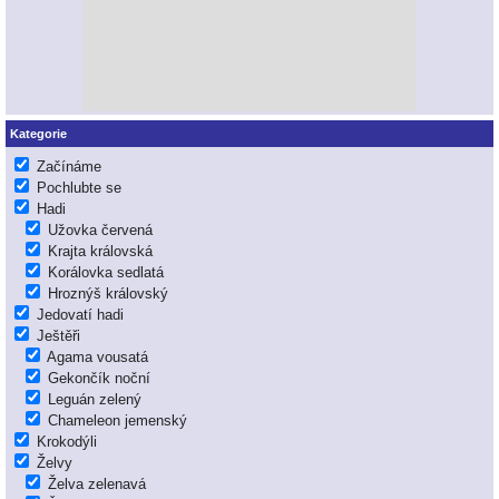
Kategorie
Začínáme
Pochlubte se
Hadi
Užovka červená
Krajta královská
Korálovka sedlatá
Hroznýš královský
Jedovatí hadi
Ještěři
Agama vousatá
Gekončík noční
Leguán zelený
Chameleon jemenský
Krokodýli
Želvy
Želva zelenavá