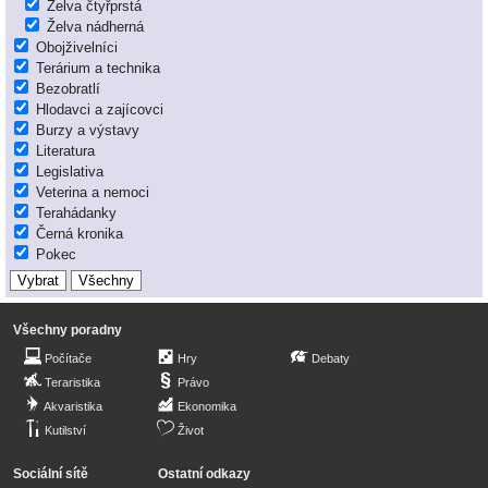
Želva čtyřprstá
Želva nádherná
Obojživelníci
Terárium a technika
Bezobratlí
Hlodavci a zajícovci
Burzy a výstavy
Literatura
Legislativa
Veterina a nemoci
Terahádanky
Černá kronika
Pokec
Všechny poradny
Počítače
Hry
Debaty
Teraristika
Právo
Akvaristika
Ekonomika
Kutilství
Život
Sociální sítě
Ostatní odkazy