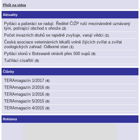
Přejít na videa
Aktuality
Pytláci a pašeráci se radují. Ředitel ČIŽP ruší mezinárodně uznávaný
tým, potírající obchod s ohrože
(
2
)
Počet invazních druhů se rapidně zvyšuje, varují vědci
(
1
)
Česká asociace veterinárních lékařů volně žijících zvířat a zvířat
zoologických zahrad: Odborné stan
(
1
)
Pytláci slonů v Botswaně otrávili přes 500 supů
(
0
)
Tučňáci císařští
(
0
)
Články
TERAmagazín 1/2017
(
4
)
TERAmagazín 2/2016
(
0
)
TERAmagazín 1/2016
(
0
)
TERAmagazín 5/2015
(
0
)
TERAmagazín 4/2015
(
0
)
Reklama