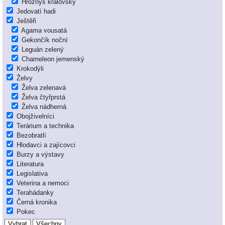
Hroznýš královský
Jedovatí hadi
Ještěři
Agama vousatá
Gekončík noční
Leguán zelený
Chameleon jemenský
Krokodýli
Želvy
Želva zelenavá
Želva čtyřprstá
Želva nádherná
Obojživelníci
Terárium a technika
Bezobratlí
Hlodavci a zajícovci
Burzy a výstavy
Literatura
Legislativa
Veterina a nemoci
Terahádanky
Černá kronika
Pokec