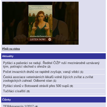
Přejít na videa
Aktuality
Pytláci a pašeráci se radují. Ředitel ČIŽP ruší mezinárodně uznávaný
tým, potírající obchod s ohrože
(
2
)
Počet invazních druhů se rapidně zvyšuje, varují vědci
(
1
)
Česká asociace veterinárních lékařů volně žijících zvířat a zvířat
zoologických zahrad: Odborné stan
(
1
)
Pytláci slonů v Botswaně otrávili přes 500 supů
(
0
)
Tučňáci císařští
(
0
)
Články
TERAmagazín 1/2017
(
4
)