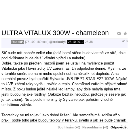
ULTRA VITALUX 300W - chameleon
#10
RadekP.
[78.102.189.xxx]
@
krokodýl
,
26.10.2012
23:38
Síť bude mít nahoře velké oka (celá horní stěna bude vlastně ze sítě, dole
pod dvířkama bude další větrání vpředu a naboku).
Dobře, takže po přečtení názorů jsem se ustálil na myšlence použít
Vitaluxku jako hlavní zdroj UV záření, asi 1h odpoledne denně. Myslím, že
v tomhle směru se na ni mohu spolehnout na několik let dopředu. A na
normální provoz bych pořídil Sylvania UVB REPTISTAR E27 100W. Nějaké
to UVB záření taky vydá + světlo a teplo. Chamíkovi zařídím nějaké stinné
místo. Z boku budou ještě nějaké led lampy, aby dole nebyla úplná tma
jestli budou nějaké rostliny. (Jakože beztak nebudou, protože je sežere jak
je tak znám). No a podle intenzity ty Sylvanie pak pořeším vhodně
umístěnou zářivku.
Teoreticky se mi to jeví jako dobré řešení. Ale samozřejmě uvidím až v
praxi, podle toho jaké budou teploty v terárku, světlo a jak se bude chamík
tvářit na Vitaluxku.
Souhlasím (+0)
Nesouhlasím (-0)
Odpovědět