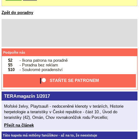
Zpět do poradny
Podpořte nás
$2
- Ikona patrona na poradně
$5
- Poradna bez reklam
$10
- Soukromé poradenství
STAŇTE SE PATRONEM
TERAmagazín 1/2017
Mořské želvy, Playtsauři - nedoceněné klenoty v teráriích, Historie
herpetologie a teraristiky v České republice - část 10., Úvod do
teraristiky (42), Omán, Chov rovnakonôžok rodu Porcellio;
Přejít na článek
Táto kapela má milióny fanúšikov - až na to, že neexistuje