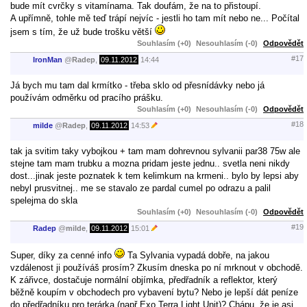
bude mít cvrčky s vitamínama. Tak doufám, že na to přistoupí.
A upřímně, tohle mě teď trápí nejvíc - jestli ho tam mít nebo ne... Počítal
jsem s tím, že už bude trošku větší
Souhlasím (+0)
Nesouhlasím (-0)
Odpovědět
#17
IronMan
@
Radep
,
09.11.2012
14:44
Já bych mu tam dal krmítko - třeba sklo od přesnídávky nebo já
používám odměrku od pracího prášku.
Souhlasím (+0)
Nesouhlasím (-0)
Odpovědět
#18
milde
@
Radep
,
09.11.2012
14:53
tak ja svitim taky vybojkou + tam mam dohrevnou sylvanii par38 75w ale
stejne tam mam trubku a mozna pridam jeste jednu.. svetla neni nikdy
dost...jinak jeste poznatek k tem kelimkum na krmeni.. bylo by lepsi aby
nebyl prusvitnej.. me se stavalo ze pardal cumel po odrazu a palil
spelejma do skla
Souhlasím (+0)
Nesouhlasím (-0)
Odpovědět
#19
Radep
@
milde
,
09.11.2012
15:01
Super, díky za cenné info
Ta Sylvania vypadá dobře, na jakou
vzdálenost ji používáš prosím? Zkusím dneska po ní mrknout v obchodě.
K zářivce, dostačuje normální objímka, předřadník a reflektor, který
běžně koupím v obchodech pro vybavení bytu? Nebo je lepší dát peníze
do předřadníku pro terárka (např Exo Terra Light Unit)? Chápu, že je asi