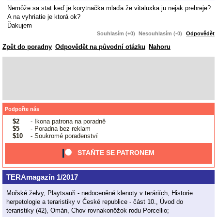
Nemôže sa stat keď je korytnačka mlaďa že vitaluxka ju nejak prehreje?
A na vyhriatie je ktorá ok?
Ďakujem
Souhlasím (+0)
Nesouhlasím (-0)
Odpovědět
Zpět do poradny
Odpovědět na původní otázku
Nahoru
Podpořte nás
$2
- Ikona patrona na poradně
$5
- Poradna bez reklam
$10
- Soukromé poradenství
STAŇTE SE PATRONEM
TERAmagazín 1/2017
Mořské želvy, Playtsauři - nedoceněné klenoty v teráriích, Historie
herpetologie a teraristiky v České republice - část 10., Úvod do
teraristiky (42), Omán, Chov rovnakonôžok rodu Porcellio;