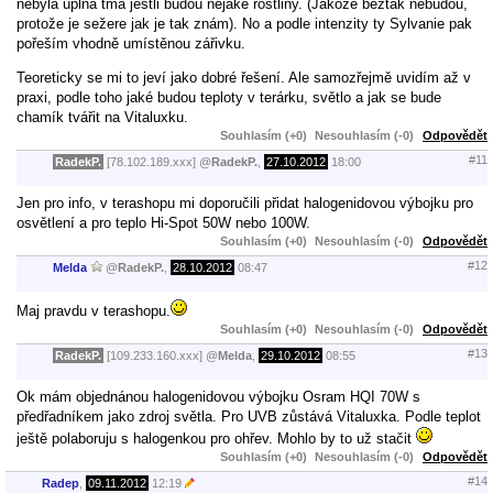
nebyla úplná tma jestli budou nějaké rostliny. (Jakože beztak nebudou,
protože je sežere jak je tak znám). No a podle intenzity ty Sylvanie pak
pořeším vhodně umístěnou zářivku.
Teoreticky se mi to jeví jako dobré řešení. Ale samozřejmě uvidím až v
praxi, podle toho jaké budou teploty v terárku, světlo a jak se bude
chamík tvářit na Vitaluxku.
Souhlasím (+0)
Nesouhlasím (-0)
Odpovědět
#11
RadekP.
[78.102.189.xxx]
@
RadekP.
,
27.10.2012
18:00
Jen pro info, v terashopu mi doporučili přidat halogenidovou výbojku pro
osvětlení a pro teplo Hi-Spot 50W nebo 100W.
Souhlasím (+0)
Nesouhlasím (-0)
Odpovědět
#12
Melda
@
RadekP.
,
28.10.2012
08:47
Maj pravdu v terashopu.
Souhlasím (+0)
Nesouhlasím (-0)
Odpovědět
#13
RadekP.
[109.233.160.xxx]
@
Melda
,
29.10.2012
08:55
Ok mám objednánou halogenidovou výbojku Osram HQI 70W s
předřadníkem jako zdroj světla. Pro UVB zůstává Vitaluxka. Podle teplot
ještě polaboruju s halogenkou pro ohřev. Mohlo by to už stačit
Souhlasím (+0)
Nesouhlasím (-0)
Odpovědět
#14
Radep
,
09.11.2012
12:19