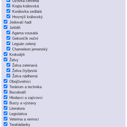
Užovka červená
Krajta královská
Korálovka sedlatá
Hroznýš královský
Jedovatí hadi
Ještěři
Agama vousatá
Gekončík noční
Leguán zelený
Chameleon jemenský
Krokodýli
Želvy
Želva zelenavá
Želva čtyřprstá
Želva nádherná
Obojživelníci
Terárium a technika
Bezobratlí
Hlodavci a zajícovci
Burzy a výstavy
Literatura
Legislativa
Veterina a nemoci
Terahádanky