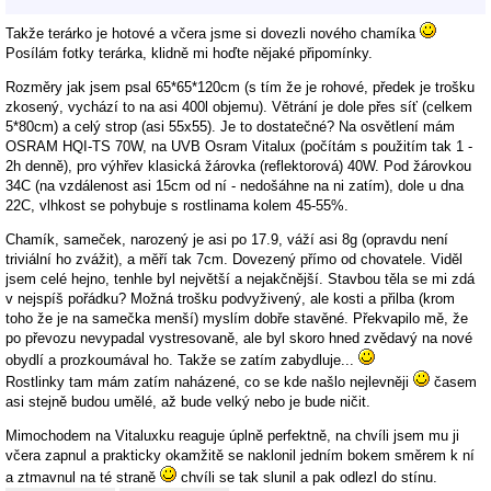
Takže terárko je hotové a včera jsme si dovezli nového chamíka
Posílám fotky terárka, klidně mi hoďte nějaké připomínky.
Rozměry jak jsem psal 65*65*120cm (s tím že je rohové, předek je trošku
zkosený, vychází to na asi 400l objemu). Větrání je dole přes síť (celkem
5*80cm) a celý strop (asi 55x55). Je to dostatečné? Na osvětlení mám
OSRAM HQI-TS 70W, na UVB Osram Vitalux (počítám s použitím tak 1 -
2h denně), pro výhřev klasická žárovka (reflektorová) 40W. Pod žárovkou
34C (na vzdálenost asi 15cm od ní - nedošáhne na ni zatím), dole u dna
22C, vlhkost se pohybuje s rostlinama kolem 45-55%.
Chamík, sameček, narozený je asi po 17.9, váží asi 8g (opravdu není
triviální ho zvážit), a měří tak 7cm. Dovezený přímo od chovatele. Viděl
jsem celé hejno, tenhle byl největší a nejakčnější. Stavbou těla se mi zdá
v nejspíš pořádku? Možná trošku podvyživený, ale kosti a přilba (krom
toho že je na samečka menší) myslím dobře stavěné. Překvapilo mě, že
po převozu nevypadal vystresovaně, ale byl skoro hned zvědavý na nové
obydlí a prozkoumával ho. Takže se zatím zabydluje...
Rostlinky tam mám zatím naházené, co se kde našlo nejlevněji
časem
asi stejně budou umělé, až bude velký nebo je bude ničit.
Mimochodem na Vitaluxku reaguje úplně perfektně, na chvíli jsem mu ji
včera zapnul a prakticky okamžitě se naklonil jedním bokem směrem k ní
a ztmavnul na té straně
chvíli se tak slunil a pak odlezl do stínu.