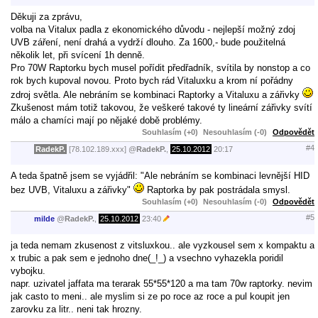
Děkuji za zprávu,
volba na Vitalux padla z ekonomického důvodu - nejlepší možný zdoj
UVB záření, není drahá a vydrží dlouho. Za 1600,- bude použitelná
několik let, při svícení 1h denně.
Pro 70W Raptorku bych musel pořídit předřadník, svítila by nonstop a co
rok bych kupoval novou. Proto bych rád Vitaluxku a krom ní pořádny
zdroj světla. Ale nebráním se kombinaci Raptorky a Vitaluxu a zářivky
Zkušenost mám totiž takovou, že veškeré takové ty lineární zářivky svítí
málo a chamíci mají po nějaké době problémy.
Souhlasím (+0)
Nesouhlasím (-0)
Odpovědět
#4
RadekP.
[78.102.189.xxx]
@
RadekP.
,
25.10.2012
20:17
A teda špatně jsem se vyjádřil: "Ale nebráním se kombinaci levnější HID
bez UVB, Vitaluxu a zářivky"
Raptorka by pak postrádala smysl.
Souhlasím (+0)
Nesouhlasím (-0)
Odpovědět
#5
milde
@
RadekP.
,
25.10.2012
23:40
ja teda nemam zkusenost z vitsluxkou.. ale vyzkousel sem x kompaktu a
x trubic a pak sem e jednoho dne(_!_) a vsechno vyhazekla poridil
vybojku.
napr. uzivatel jaffata ma terarak 55*55*120 a ma tam 70w raptorky. nevim
jak casto to meni.. ale myslim si ze po roce az roce a pul koupit jen
zarovku za litr.. neni tak hrozny.