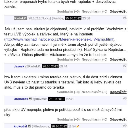
takze pri proporcich tvyho terarka bych volil raptorku + dosvetlovaci
zarivku..
Souhlasím (+0)
Nesouhlasím (-0)
Odpovědět
#6
RadekP.
[78.102.189.xxx]
@
milde
,
25.10.2012
23:56
Jak už jsem psal Vitalux je objednaná, nevidím v ní problém. Vycházím z
testu UVB výbojek a zářivek atd, který je na internetu
(
http://www.mojihadi.nafoceno.cz/Mereni-a-recenze-U V-lamp.html
).
Ale jo, díky za názor, nalomil jsi mě k tomu abych pořídil ještě nějakou
výbojku - Raptorku teda ne (nechci předřadník). Např Sylvania Reptistar...
+ zářivku. Občas přisvítím Vitaluxem a myslím že to bude ok.
Souhlasím (+0)
Nesouhlasím (-0)
Odpovědět
#7
davesk
@
RadekP.
,
26.10.2012
09:44
btw k tomu svieteniu mimo terarka cez pletivo, ti do dost znizi ucinnost
UVB neviem uz najst tu stranku s testami. Tak isto aj keby svietis cez
sklo, musis to dat priamo do terarka
Souhlasím (+0)
Nesouhlasím (-0)
Odpovědět
#8
Uroboros
@
davesk
,
26.10.2012
10:33
přes sklo UV neprojde, pletivo je potřeba použít s co možná největšími
oky
Souhlasím (+0)
Nesouhlasím (-0)
Odpovědět
#9
krokodýl
@
Uroboros
,
26.10.2012
11:54