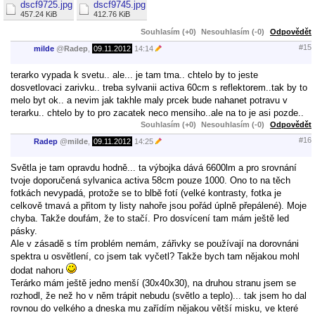
dscf9725.jpg
dscf9745.jpg
457.24 KiB
412.76 KiB
Souhlasím (+0)
Nesouhlasím (-0)
Odpovědět
#15
milde
@
Radep
,
09.11.2012
14:14
terarko vypada k svetu.. ale... je tam tma.. chtelo by to jeste
dosvetlovaci zarivku.. treba sylvanii activa 60cm s reflektorem..tak by to
melo byt ok.. a nevim jak takhle maly prcek bude nahanet potravu v
terarku.. chtelo by to pro zacatek neco mensiho..ale na to je asi pozde..
Souhlasím (+0)
Nesouhlasím (-0)
Odpovědět
#16
Radep
@
milde
,
09.11.2012
14:25
Světla je tam opravdu hodně... ta výbojka dává 6600lm a pro srovnání
tvoje doporučená sylvanica activa 58cm pouze 1000. Ono to na těch
fotkách nevypadá, protože se to blbě fotí (velké kontrasty, fotka je
celkově tmavá a přitom ty listy nahoře jsou pořád úplně přepálené). Moje
chyba. Takže doufám, že to stačí. Pro dosvícení tam mám ještě led
pásky.
Ale v zásadě s tím problém nemám, zářivky se používají na dorovnáni
spektra u osvětlení, co jsem tak vyčetl? Takže bych tam nějakou mohl
dodat nahoru
Terárko mám ještě jedno menší (30x40x30), na druhou stranu jsem se
rozhodl, že než ho v něm trápit nebudu (světlo a teplo)... tak jsem ho dal
rovnou do velkého a dneska mu zařídím nějakou větší misku, ve které