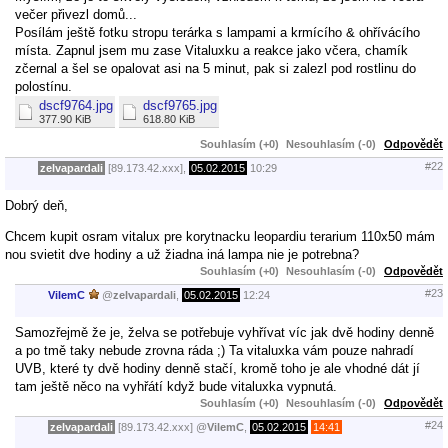
večer přivezl domů...
Posílám ještě fotku stropu terárka s lampami a krmícího & ohřívácího
místa. Zapnul jsem mu zase Vitaluxku a reakce jako včera, chamík
zčernal a šel se opalovat asi na 5 minut, pak si zalezl pod rostlinu do
polostínu.
dscf9764.jpg
dscf9765.jpg
377.90 KiB
618.80 KiB
Souhlasím (+0)
Nesouhlasím (-0)
Odpovědět
#22
zelvapardali
[89.173.42.xxx],
05.02.2015
10:29
Dobrý deň,
Chcem kupit osram vitalux pre korytnacku leopardiu terarium 110x50 mám
nou svietit dve hodiny a už žiadna iná lampa nie je potrebna?
Souhlasím (+0)
Nesouhlasím (-0)
Odpovědět
#23
VilemC
@
zelvapardali
,
05.02.2015
12:24
Samozřejmě že je, želva se potřebuje vyhřívat víc jak dvě hodiny denně
a po tmě taky nebude zrovna ráda ;) Ta vitaluxka vám pouze nahradí
UVB, které ty dvě hodiny denně stačí, kromě toho je ale vhodné dát jí
tam ještě něco na vyhřátí když bude vitaluxka vypnutá.
Souhlasím (+0)
Nesouhlasím (-0)
Odpovědět
#24
zelvapardali
[89.173.42.xxx]
@
VilemC
,
05.02.2015
14:41