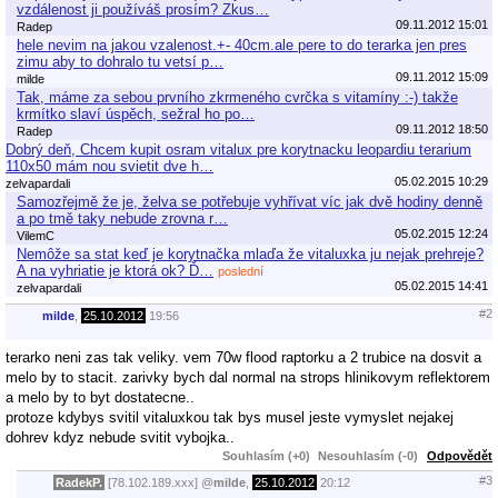
vzdálenost ji používáš prosím? Zkus…
09.11.2012 15:01
Radep
hele nevim na jakou vzalenost.+- 40cm.ale pere to do terarka jen pres
zimu aby to dohralo tu vetsí p…
09.11.2012 15:09
milde
Tak, máme za sebou prvního zkrmeného cvrčka s vitamíny :-) takže
krmítko slaví úspěch, sežral ho po…
09.11.2012 18:50
Radep
Dobrý deň, Chcem kupit osram vitalux pre korytnacku leopardiu terarium
110x50 mám nou svietit dve h…
05.02.2015 10:29
zelvapardali
Samozřejmě že je, želva se potřebuje vyhřívat víc jak dvě hodiny denně
a po tmě taky nebude zrovna r…
05.02.2015 12:24
VilemC
Nemôže sa stat keď je korytnačka mlaďa že vitaluxka ju nejak prehreje?
A na vyhriatie je ktorá ok? Ď…
poslední
05.02.2015 14:41
zelvapardali
#2
milde
,
25.10.2012
19:56
terarko neni zas tak veliky. vem 70w flood raptorku a 2 trubice na dosvit a
melo by to stacit. zarivky bych dal normal na strops hlinikovym reflektorem
a melo by to byt dostatecne..
protoze kdybys svitil vitaluxkou tak bys musel jeste vymyslet nejakej
dohrev kdyz nebude svitit vybojka..
Souhlasím (+0)
Nesouhlasím (-0)
Odpovědět
#3
RadekP.
[78.102.189.xxx]
@
milde
,
25.10.2012
20:12