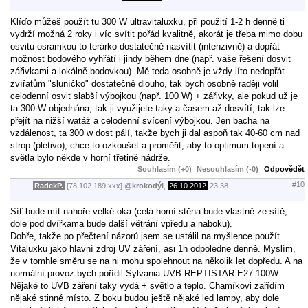
Klíďo můžeš použít tu 300 W ultravitaluxku, při použití 1-2 h denně ti
vydrží možná 2 roky i víc svítit pořád kvalitně, akorát je třeba mimo dobu
osvitu osramkou to terárko dostatečně nasvítit (intenzivně) a dopřát
možnost bodového vyhřátí i jindy během dne (např. vaše řešení dosvit
zářivkami a lokálně bodovkou). Mě teda osobně je vždy líto nedopřát
zvířatům "sluníčko" dostatečně dlouho, tak bych osobně raději volil
celodenní osvit slabší výbojkou (např. 100 W) + zářivky, ale pokud už je
ta 300 W objednána, tak ji využijete taky a časem až dosvítí, tak lze
přejít na nižší watáž a celodenní svícení výbojkou. Jen bacha na
vzdálenost, ta 300 w dost pálí, takže bych ji dal aspoň tak 40-60 cm nad
strop (pletivo), chce to ozkoušet a proměřit, aby to optimum topení a
světla bylo někde v horní třetině nádrže.
Souhlasím (+0)
Nesouhlasím (-0)
Odpovědět
#10
RadekP.
[78.102.189.xxx]
@
krokodýl
,
26.10.2012
23:38
Síť bude mít nahoře velké oka (celá horní stěna bude vlastně ze sítě,
dole pod dvířkama bude další větrání vpředu a naboku).
Dobře, takže po přečtení názorů jsem se ustálil na myšlence použít
Vitaluxku jako hlavní zdroj UV záření, asi 1h odpoledne denně. Myslím,
že v tomhle směru se na ni mohu spolehnout na několik let dopředu. A na
normální provoz bych pořídil Sylvania UVB REPTISTAR E27 100W.
Nějaké to UVB záření taky vydá + světlo a teplo. Chamíkovi zařídím
nějaké stinné místo. Z boku budou ještě nějaké led lampy, aby dole