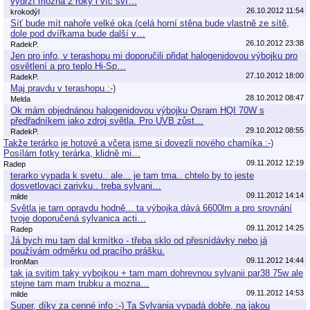
vydrží možná 2 roky i víc sví…
26.10.2012 11:54
krokodýl
Síť bude mít nahoře velké oka (celá horní stěna bude vlastně ze sítě,
dole pod dvířkama bude další v…
26.10.2012 23:38
RadekP.
Jen pro info, v terashopu mi doporučili přidat halogenidovou výbojku pro
osvětlení a pro teplo Hi-Sp…
27.10.2012 18:00
RadekP.
Maj pravdu v terashopu.:-)
28.10.2012 08:47
Melda
Ok mám objednánou halogenidovou výbojku Osram HQI 70W s
předřadníkem jako zdroj světla. Pro UVB zůst…
29.10.2012 08:55
RadekP.
Takže terárko je hotové a včera jsme si dovezli nového chamíka :-)
Posílám fotky terárka, klidně mi…
09.11.2012 12:19
Radep
terarko vypada k svetu.. ale... je tam tma.. chtelo by to jeste
dosvetlovaci zarivku.. treba sylvani…
09.11.2012 14:14
milde
Světla je tam opravdu hodně... ta výbojka dává 6600lm a pro srovnání
tvoje doporučená sylvanica acti…
09.11.2012 14:25
Radep
Já bych mu tam dal krmítko - třeba sklo od přesnídávky nebo já
používám odměrku od pracího prášku.
09.11.2012 14:44
IronMan
tak ja svitim taky vybojkou + tam mam dohrevnou sylvanii par38 75w ale
stejne tam mam trubku a mozna…
09.11.2012 14:53
milde
Super, díky za cenné info :-) Ta Sylvania vypadá dobře, na jakou