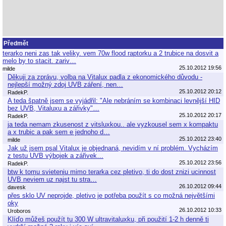
Předmět
terarko neni zas tak veliky. vem 70w flood raptorku a 2 trubice na dosvit a
melo by to stacit. zariv…
25.10.2012 19:56
milde
Děkuji za zprávu, volba na Vitalux padla z ekonomického důvodu -
nejlepší možný zdoj UVB záření, nen…
25.10.2012 20:12
RadekP.
A teda špatně jsem se vyjádřil: "Ale nebráním se kombinaci levnější HID
bez UVB, Vitaluxu a zářivky"…
25.10.2012 20:17
RadekP.
ja teda nemam zkusenost z vitsluxkou.. ale vyzkousel sem x kompaktu
a x trubic a pak sem e jednoho d…
25.10.2012 23:40
milde
Jak už jsem psal Vitalux je objednaná, nevidím v ní problém. Vycházím
z testu UVB výbojek a zářivek…
25.10.2012 23:56
RadekP.
btw k tomu svieteniu mimo terarka cez pletivo, ti do dost znizi ucinnost
UVB neviem uz najst tu stra…
26.10.2012 09:44
davesk
přes sklo UV neprojde, pletivo je potřeba použít s co možná největšími
oky
26.10.2012 10:33
Uroboros
Klíďo můžeš použít tu 300 W ultravitaluxku, při použití 1-2 h denně ti