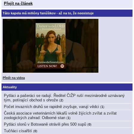
Přejít na článek
Táto kapela má milióny fanúšikov - až na to, že neexistuje
Přejít na videa
Aktuality
Pytláci a pašeráci se radují. Ředitel ČIŽP ruší mezinárodně uznávaný
tým, potírající obchod s ohrože
(
2
)
Počet invazních druhů se rapidně zvyšuje, varují vědci
(
1
)
Česká asociace veterinárních lékařů volně žijících zvířat a zvířat
zoologických zahrad: Odborné stan
(
1
)
Pytláci slonů v Botswaně otrávili přes 500 supů
(
0
)
Tučňáci císařští
(
0
)