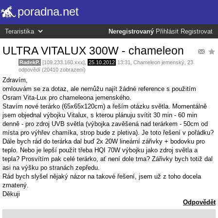
poradna.net
Neregistrovaný
Přihlásit
Registrovat
ULTRA VITALUX 300W - chameleon
RadekP.
[109.233.160.xxx],
25.10.2012
13:31
,
Chameleon jemenský
, 23
odpovědí (20410 zobrazení)
Zdravím,
omlouvám se za dotaz, ale nemůžu najít žádné reference s použitím
Osram Vita-Lux pro chameleona jemenského.
Stavím nové terárko (65x65x120cm) a řeším otázku světla. Momentálně
jsem objednal výbojku Vitalux, s kterou plánuju svítit 30 min - 60 min
denně - pro zdroj UVB světla (výbojka zavěšená nad terárkem - 50cm od
místa pro výhřev chamíka, strop bude z pletiva). Je toto řešení v pořádku?
Dále bych rád do terárka dal buď 2x 20W lineární zářivky + bodovku pro
teplo. Nebo je lepší použít třeba HQI 70W výbojku jako zdroj světla a
tepla? Prosvítím pak celé terárko, ať není dole tma? Zářivky bych totiž dal
asi na výšku po stranách zepředu.
Rád bych slyšel nějaký názor na takové řešení, jsem už z toho docela
zmatený.
Děkuji
Odpovědět