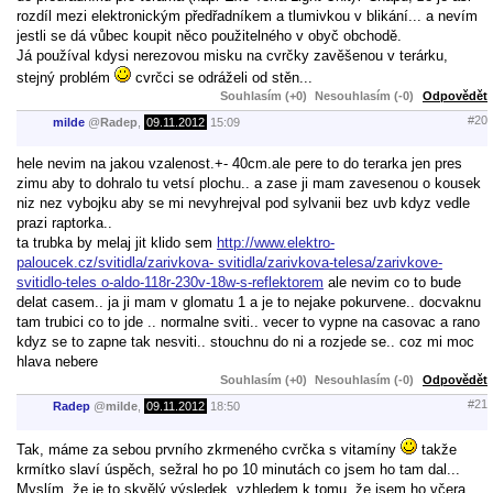
rozdíl mezi elektronickým předřadníkem a tlumivkou v blikání... a nevím
jestli se dá vůbec koupit něco použitelného v obyč obchodě.
Já používal kdysi nerezovou misku na cvrčky zavěšenou v terárku,
stejný problém
cvrčci se odráželi od stěn...
Souhlasím (+0)
Nesouhlasím (-0)
Odpovědět
#20
milde
@
Radep
,
09.11.2012
15:09
hele nevim na jakou vzalenost.+- 40cm.ale pere to do terarka jen pres
zimu aby to dohralo tu vetsí plochu.. a zase ji mam zavesenou o kousek
niz nez vybojku aby se mi nevyhrejval pod sylvanii bez uvb kdyz vedle
prazi raptorka..
ta trubka by melaj jit klido sem
http://www.elektro-
paloucek.cz/svitidla/zarivkova- svitidla/zarivkova-telesa/zarivkove-
svitidlo-teles o-aldo-118r-230v-18w-s-reflektorem
ale nevim co to bude
delat casem.. ja ji mam v glomatu 1 a je to nejake pokurvene.. docvaknu
tam trubici co to jde .. normalne sviti.. vecer to vypne na casovac a rano
kdyz se to zapne tak nesviti.. stouchnu do ni a rozjede se.. coz mi moc
hlava nebere
Souhlasím (+0)
Nesouhlasím (-0)
Odpovědět
#21
Radep
@
milde
,
09.11.2012
18:50
Tak, máme za sebou prvního zkrmeného cvrčka s vitamíny
takže
krmítko slaví úspěch, sežral ho po 10 minutách co jsem ho tam dal...
Myslím, že je to skvělý výsledek, vzhledem k tomu, že jsem ho včera