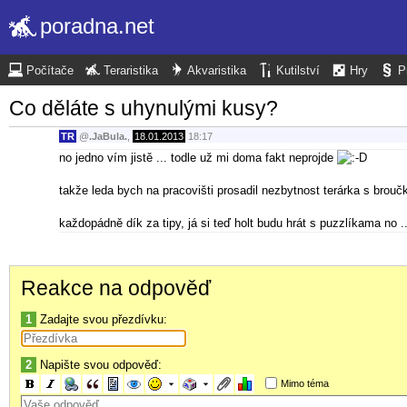
poradna.net
Počítače
Teraristika
Akvaristika
Kutilství
Hry
P
Co děláte s uhynulými kusy?
TR
@
.JaBula.
,
18.01.2013
18:17
no jedno vím jistě ... todle už mi doma fakt neprojde
takže leda bych na pracovišti prosadil nezbytnost terárka s bro
každopádně dík za tipy, já si teď holt budu hrát s puzzlíkama no ..
Reakce na odpověď
1
Zadajte svou přezdívku:
2
Napište svou odpověď:
Mimo téma