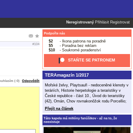
Neregistrovaný
Přihlásit
Registrovat
Podpořte nás
$2
- Ikona patrona na poradně
#104
$5
- Poradna bez reklam
$10
- Soukromé poradenství
STAŇTE SE PATRONEM
TERAmagazín 1/2017
uhlasím (-0)
Odpovědět
Mořské želvy, Playtsauři - nedoceněné klenoty v
teráriích, Historie herpetologie a teraristiky v
České republice - část 10., Úvod do teraristiky
(42), Omán, Chov rovnakonôžok rodu Porcellio;
Přejít na článek
Táto kapela má milióny fanúšikov - až na to, že
neexistuje