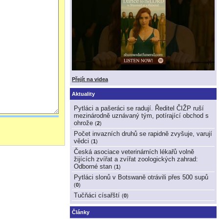
Přejít na videa
Aktuality
Pytláci a pašeráci se radují. Ředitel ČIŽP ruší
mezinárodně uznávaný tým, potírající obchod s
ohrože
(
2
)
Počet invazních druhů se rapidně zvyšuje, varují
vědci
(
1
)
Česká asociace veterinárních lékařů volně
žijících zvířat a zvířat zoologických zahrad:
Odborné stan
(
1
)
Pytláci slonů v Botswaně otrávili přes 500 supů
(
0
)
Tučňáci císařští
(
0
)
Články