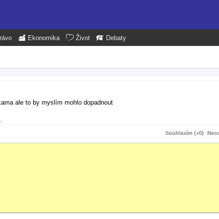
rávo
Ekonomika
Život
Debaty
učkama ale to by myslím mohlo dopadnout
.
Souhlasím (+0)
Neso