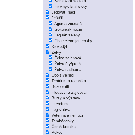
Korálovka sedlatá
Hroznýš královský
Jedovatí hadi
Ještěři
Agama vousatá
Gekončík noční
Leguán zelený
Chameleon jemenský
Krokodýli
Želvy
Želva zelenavá
Želva čtyřprstá
Želva nádherná
Obojživelníci
Terárium a technika
Bezobratlí
Hlodavci a zajícovci
Burzy a výstavy
Literatura
Legislativa
Veterina a nemoci
Terahádanky
Černá kronika
Pokec