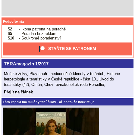
Podpořte nás
$2
- Ikona patrona na poradně
$5
- Poradna bez reklam
$10
- Soukromé poradenství
STAŇTE SE PATRONEM
TERAmagazín 1/2017
Mořské želvy, Playtsauři - nedoceněné klenoty v teráriích, Historie
herpetologie a teraristiky v České republice - část 10., Úvod do
teraristiky (42), Omán, Chov rovnakonôžok rodu Porcellio;
Přejít na článek
Táto kapela má milióny fanúšikov - až na to, že neexistuje