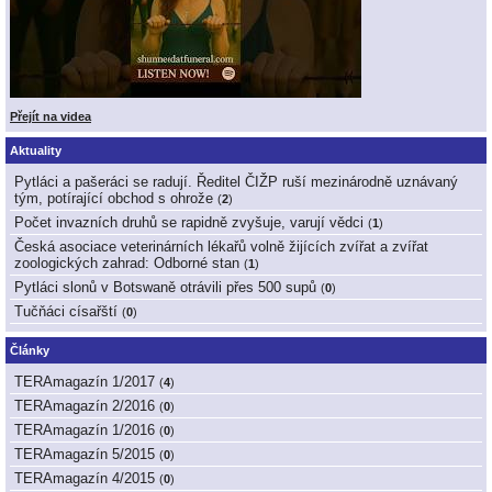
Přejít na videa
Aktuality
Pytláci a pašeráci se radují. Ředitel ČIŽP ruší mezinárodně uznávaný
tým, potírající obchod s ohrože
(
2
)
Počet invazních druhů se rapidně zvyšuje, varují vědci
(
1
)
Česká asociace veterinárních lékařů volně žijících zvířat a zvířat
zoologických zahrad: Odborné stan
(
1
)
Pytláci slonů v Botswaně otrávili přes 500 supů
(
0
)
Tučňáci císařští
(
0
)
Články
TERAmagazín 1/2017
(
4
)
TERAmagazín 2/2016
(
0
)
TERAmagazín 1/2016
(
0
)
TERAmagazín 5/2015
(
0
)
TERAmagazín 4/2015
(
0
)