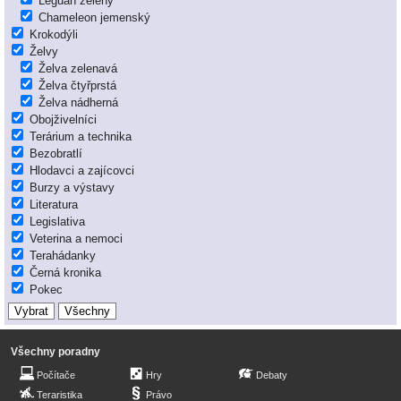
Leguán zelený
Chameleon jemenský
Krokodýli
Želvy
Želva zelenavá
Želva čtyřprstá
Želva nádherná
Obojživelníci
Terárium a technika
Bezobratlí
Hlodavci a zajícovci
Burzy a výstavy
Literatura
Legislativa
Veterina a nemoci
Terahádanky
Černá kronika
Pokec
Všechny poradny
Počítače
Hry
Debaty
Teraristika
Právo