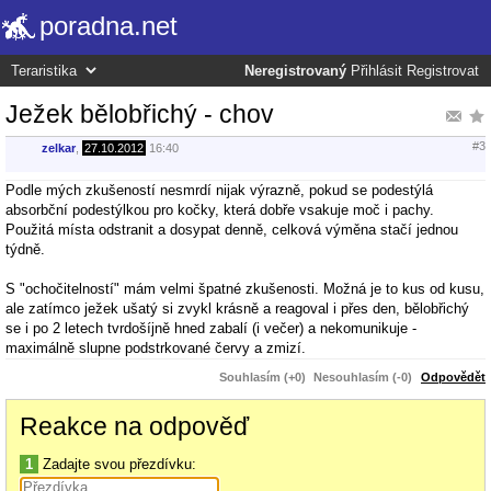
poradna.net
Neregistrovaný
Přihlásit
Registrovat
Ježek bělobřichý - chov
#3
zelkar
,
27.10.2012
16:40
Podle mých zkušeností nesmrdí nijak výrazně, pokud se podestýlá
absorbční podestýlkou pro kočky, která dobře vsakuje moč i pachy.
Použitá místa odstranit a dosypat denně, celková výměna stačí jednou
týdně.
S "ochočitelností" mám velmi špatné zkušenosti. Možná je to kus od kusu,
ale zatímco ježek ušatý si zvykl krásně a reagoval i přes den, bělobřichý
se i po 2 letech tvrdošíjně hned zabalí (i večer) a nekomunikuje -
maximálně slupne podstrkované červy a zmizí.
Souhlasím (+0)
Nesouhlasím (-0)
Odpovědět
Reakce na odpověď
1
Zadajte svou přezdívku: