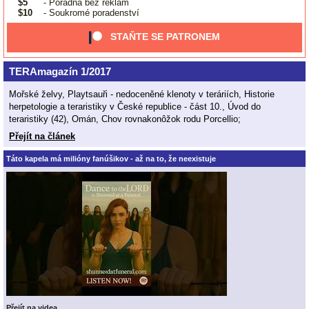
$5
- Poradna bez reklam
$10
- Soukromé poradenství
STAŇTE SE PATRONEM
TERAmagazín 1/2017
Mořské želvy, Playtsauři - nedoceněné klenoty v teráriích, Historie
herpetologie a teraristiky v České republice - část 10., Úvod do
teraristiky (42), Omán, Chov rovnakonôžok rodu Porcellio;
Přejít na článek
Táto kapela má milióny fanúšikov - až na to, že neexistuje
Přejít na videa