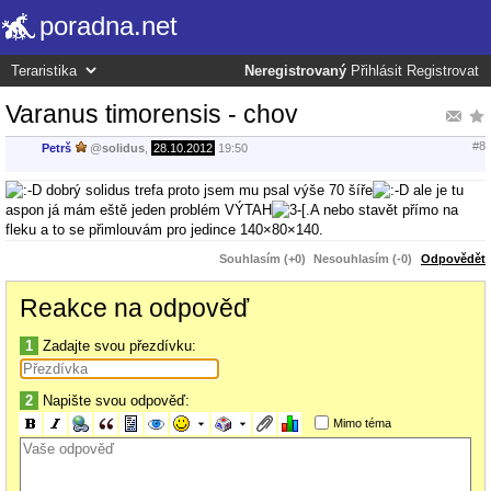
poradna.net
Neregistrovaný
Přihlásit
Registrovat
Varanus timorensis - chov
#8
Petrš
@
solidus
,
28.10.2012
19:50
dobrý solidus trefa proto jsem mu psal výše 70 šíře
ale je tu
aspon já mám eště jeden problém VÝTAH
.A nebo stavět přímo na
fleku a to se přimlouvám pro jedince 140×80×140.
Souhlasím (+0)
Nesouhlasím (-0)
Odpovědět
Reakce na odpověď
1
Zadajte svou přezdívku:
2
Napište svou odpověď:
Mimo téma