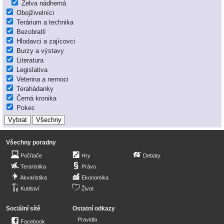
Želva nádherná
Obojživelníci
Terárium a technika
Bezobratlí
Hlodavci a zajícovci
Burzy a výstavy
Literatura
Legislativa
Veterina a nemoci
Terahádanky
Černá kronika
Pokec
Všechny poradny
Počítače
Hry
Debaty
Teraristika
Právo
Akvaristika
Ekonomika
Kutilství
Život
Sociální sítě
Ostatní odkazy
Pravidla
Facebook