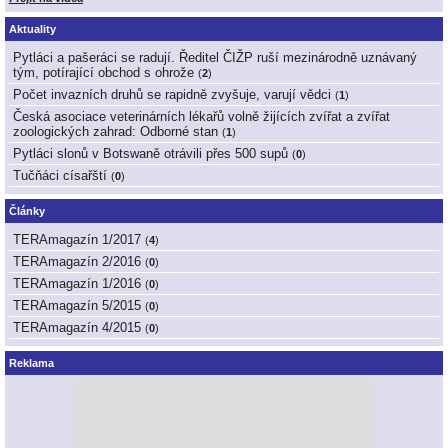
Aktuality
Pytláci a pašeráci se radují. Ředitel ČIŽP ruší mezinárodně uznávaný
tým, potírající obchod s ohrože
(
2
)
Počet invazních druhů se rapidně zvyšuje, varují vědci
(
1
)
Česká asociace veterinárních lékařů volně žijících zvířat a zvířat
zoologických zahrad: Odborné stan
(
1
)
Pytláci slonů v Botswaně otrávili přes 500 supů
(
0
)
Tučňáci císařští
(
0
)
Články
TERAmagazín 1/2017
(
4
)
TERAmagazín 2/2016
(
0
)
TERAmagazín 1/2016
(
0
)
TERAmagazín 5/2015
(
0
)
TERAmagazín 4/2015
(
0
)
Reklama