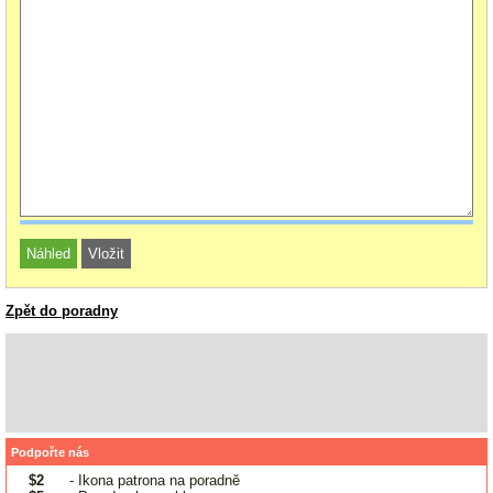
Zpět do poradny
Podpořte nás
$2
- Ikona patrona na poradně