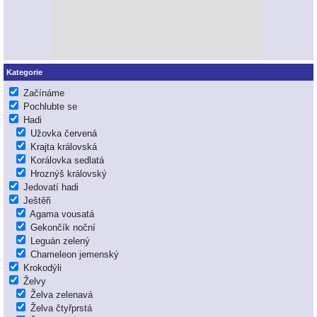
Kategorie
Začínáme
Pochlubte se
Hadi
Užovka červená
Krajta královská
Korálovka sedlatá
Hroznýš královský
Jedovatí hadi
Ještěři
Agama vousatá
Gekončík noční
Leguán zelený
Chameleon jemenský
Krokodýli
Želvy
Želva zelenavá
Želva čtyřprstá