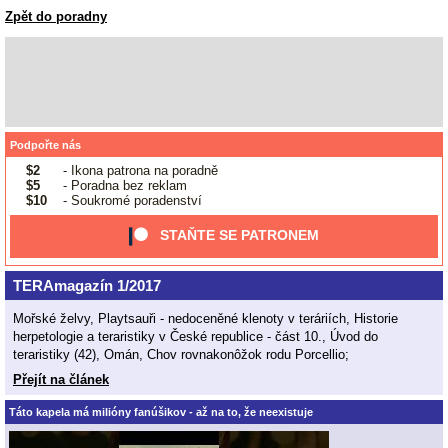
Zpět do poradny
Podpořte nás
$2
- Ikona patrona na poradně
$5
- Poradna bez reklam
$10
- Soukromé poradenství
STAŇTE SE PATRONEM
TERAmagazín 1/2017
Mořské želvy, Playtsauři - nedoceněné klenoty v teráriích, Historie
herpetologie a teraristiky v České republice - část 10., Úvod do
teraristiky (42), Omán, Chov rovnakonôžok rodu Porcellio;
Přejít na článek
Táto kapela má milióny fanúšikov - až na to, že neexistuje