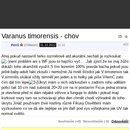
Varanus timorensis - chov
#29
Petrš
@
VilemC
,
31.10.2012
16:16
Ahoj pokud nastavíš terko rozměrově atd.akurátní,necháš je rozkoukat
není problém ani s WF jsou to hajzlíci vyč... .Jak zjistí,že se maj žůžo
dokáží toho okamžitě využít.S tím lezením 100% pravda bacha pokud jsou
ještě-baby-adult fakt zkouší i nemožné.Já mněl štístko jak V.timorensis tak
V.simmilis skákal vždy témněř jen jeden a to holky jak píše VilemC zato
čím dál tím lépe
Úkryt mám u nich odzkoušen v zadním rohu udělám
polici tak 10 cm nad substrát 20×20 cm na ni postavím Ficus jedna strana
je otevřená před ní dám nějaké větvve a funguje to dobře i pokud mají
korkové roury tam se schovávají přes den chrnět chodí výhradně do toho
úkrytu.Jináč používám živé rostliny různé Fikusy.Osvětlení mám
vyzkoušeno co se dá ale nejlépe se jim daří pod vys.výbojkama jak UV tak
normal světlo.
Souhlasím (+0)
Nesouhlasím (-0)
Odpovědět