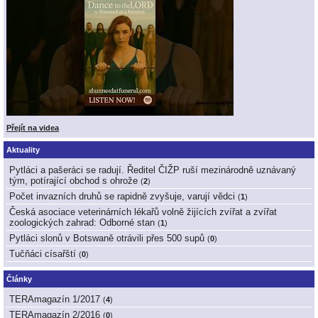
Přejít na videa
Aktuality
Pytláci a pašeráci se radují. Ředitel ČIŽP ruší mezinárodně uznávaný
tým, potírající obchod s ohrože
(
2
)
Počet invazních druhů se rapidně zvyšuje, varují vědci
(
1
)
Česká asociace veterinárních lékařů volně žijících zvířat a zvířat
zoologických zahrad: Odborné stan
(
1
)
Pytláci slonů v Botswaně otrávili přes 500 supů
(
0
)
Tučňáci císařští
(
0
)
Články
TERAmagazín 1/2017
(
4
)
TERAmagazín 2/2016
(
0
)