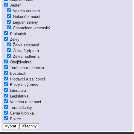
Ještěři
Agama vousatá
Gekončík noční
Leguán zelený
Chameleon jemenský
Krokodýli
Želvy
Želva zelenavá
Želva čtyřprstá
Želva nádherná
Obojživelníci
Terárium a technika
Bezobratlí
Hlodavci a zajícovci
Burzy a výstavy
Literatura
Legislativa
Veterina a nemoci
Terahádanky
Černá kronika
Pokec