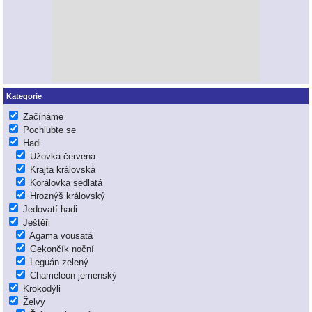
Kategorie
Začínáme
Pochlubte se
Hadi
Užovka červená
Krajta královská
Korálovka sedlatá
Hroznýš královský
Jedovatí hadi
Ještěři
Agama vousatá
Gekončík noční
Leguán zelený
Chameleon jemenský
Krokodýli
Želvy