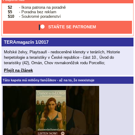
$2
- Ikona patrona na poradně
$5
- Poradna bez reklam
$10
- Soukromé poradenství
STAŇTE SE PATRONEM
TERAmagazín 1/2017
Mořské želvy, Playtsauři - nedoceněné klenoty v teráriích, Historie
herpetologie a teraristiky v České republice - část 10., Úvod do
teraristiky (42), Omán, Chov rovnakonôžok rodu Porcellio;
Přejít na článek
Táto kapela má milióny fanúšikov - až na to, že neexistuje