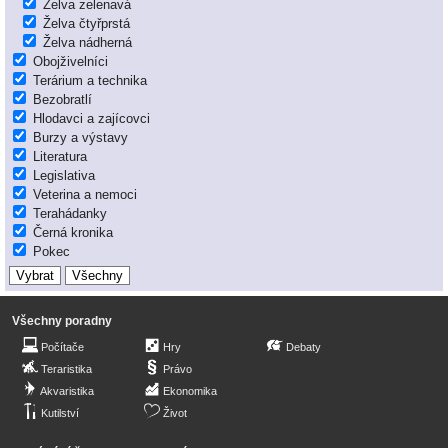
Želva zelenavá
Želva čtyřprstá
Želva nádherná
Obojživelníci
Terárium a technika
Bezobratlí
Hlodavci a zajícovci
Burzy a výstavy
Literatura
Legislativa
Veterina a nemoci
Terahádanky
Černá kronika
Pokec
Všechny poradny
Počítače
Hry
Debaty
Teraristika
Právo
Akvaristika
Ekonomika
Kutilství
Život