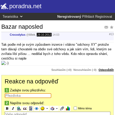
poradna.net
Neregistrovaný
Přihlásit
Registrovat
Bazar naposled
#13
Crocodylus
@
lillek
,
29.10.2012
14:03
Tak podle mě je svým způsobem inzerce i vlákno "odchovy XY" protože
tam dávají chovatelé na obdiv své odchovy a jak sám vím, lidi, kterým se
zvířata líbí píšou ... nedělal bych z toho vědu. Kdo něco opravdu shání,
cestičku si najde
Souhlasím (+0)
Nesouhlasím (-0)
Odpovědět
Reakce na odpověď
1
Zadajte svou přezdívku:
2
Napište svou odpověď:
Mimo téma