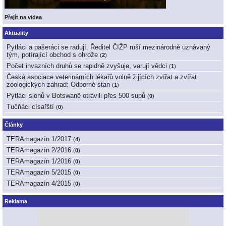
Přejít na videa
Aktuality
Pytláci a pašeráci se radují. Ředitel ČIŽP ruší mezinárodně uznávaný
tým, potírající obchod s ohrože
(
2
)
Počet invazních druhů se rapidně zvyšuje, varují vědci
(
1
)
Česká asociace veterinárních lékařů volně žijících zvířat a zvířat
zoologických zahrad: Odborné stan
(
1
)
Pytláci slonů v Botswaně otrávili přes 500 supů
(
0
)
Tučňáci císařští
(
0
)
Články
TERAmagazín 1/2017
(
4
)
TERAmagazín 2/2016
(
0
)
TERAmagazín 1/2016
(
0
)
TERAmagazín 5/2015
(
0
)
TERAmagazín 4/2015
(
0
)
Reklama