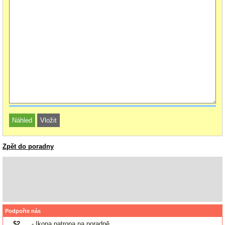
Zpět do poradny
Podpořte nás
$2
- Ikona patrona na poradně