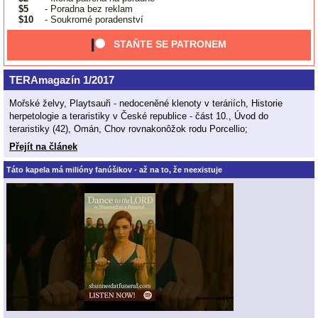
$5
- Poradna bez reklam
$10
- Soukromé poradenství
STAŇTE SE PATRONEM
TERAmagazín 1/2017
Mořské želvy, Playtsauři - nedoceněné klenoty v teráriích, Historie
herpetologie a teraristiky v České republice - část 10., Úvod do
teraristiky (42), Omán, Chov rovnakonôžok rodu Porcellio;
Přejít na článek
Táto kapela má milióny fanúšikov - až na to, že neexistuje