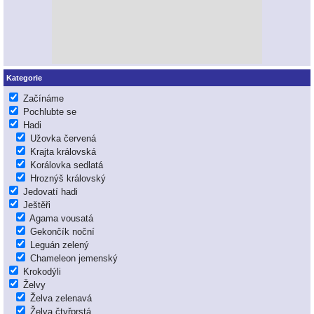
Kategorie
Začínáme
Pochlubte se
Hadi
Užovka červená
Krajta královská
Korálovka sedlatá
Hroznýš královský
Jedovatí hadi
Ještěři
Agama vousatá
Gekončík noční
Leguán zelený
Chameleon jemenský
Krokodýli
Želvy
Želva zelenavá
Želva čtyřprstá