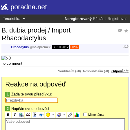
poradna.net
Neregistrovaný
Přihlásit
Registrovat
B. dubia prodej / Import
Rhacodactylus
#16
Crocodylus
@
halapremek
,
30.10.2012
00:02
no comment
Souhlasím (+0)
Nesouhlasím (-0)
Odpovědět
Reakce na odpověď
1
Zadajte svou přezdívku:
2
Napište svou odpověď:
Mimo téma