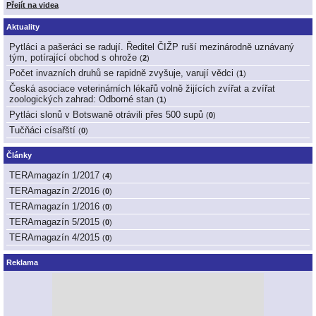
Přejít na videa
Aktuality
Pytláci a pašeráci se radují. Ředitel ČIŽP ruší mezinárodně uznávaný
tým, potírající obchod s ohrože
(
2
)
Počet invazních druhů se rapidně zvyšuje, varují vědci
(
1
)
Česká asociace veterinárních lékařů volně žijících zvířat a zvířat
zoologických zahrad: Odborné stan
(
1
)
Pytláci slonů v Botswaně otrávili přes 500 supů
(
0
)
Tučňáci císařští
(
0
)
Články
TERAmagazín 1/2017
(
4
)
TERAmagazín 2/2016
(
0
)
TERAmagazín 1/2016
(
0
)
TERAmagazín 5/2015
(
0
)
TERAmagazín 4/2015
(
0
)
Reklama