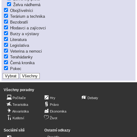
Želva nádherná
Obojživelníci
Terárium a technika
Bezobratlí
Hlodavci a zajícovci
Burzy a výstavy
Literatura
Legislativa
Veterina a nemoci
Terahádanky
Černá kronika
Pokec
Všechny poradny
Počítače
Hry
Debaty
Teraristika
Právo
Akvaristika
Ekonomika
Kutilství
Život
Sociální sítě
Ostatní odkazy