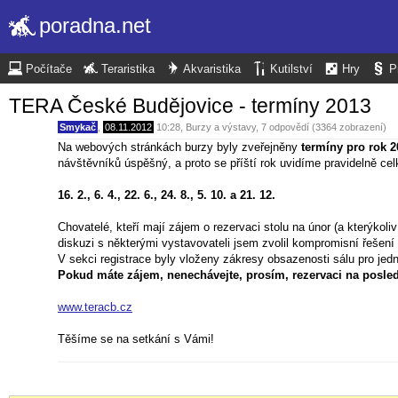
poradna.net
Počítače
Teraristika
Akvaristika
Kutilství
Hry
P
TERA České Budějovice - termíny 2013
Smykač
,
08.11.2012
10:28
,
Burzy a výstavy
, 7 odpovědí (3364 zobrazení)
Na webových stránkách burzy byly zveřejněny
termíny pro rok 2
návštěvníků úspěšný, a proto se příští rok uvidíme pravidelně ce
16. 2., 6. 4., 22. 6., 24. 8., 5. 10. a 21. 12.
Chovatelé, kteří mají zájem o rezervaci stolu na únor (a kterýkol
diskuzi s některými vystavovateli jsem zvolil kompromisní řešení
V sekci registrace byly vloženy zákresy obsazenosti sálu pro jedno
Pokud máte zájem, nenechávejte, prosím, rezervaci na posled
www.teracb.cz
Těšíme se na setkání s Vámi!
Vzhledem k nastavení některých prohlížečů zmáčkněte na stránkác