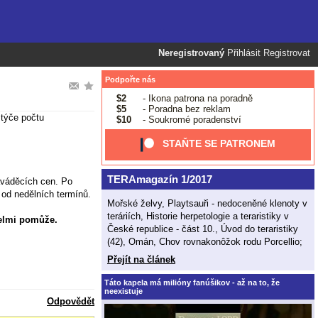
Neregistrovaný
Přihlásit
Registrovat
Podpořte nás
$2
- Ikona patrona na poradně
$5
- Poradna bez reklam
 týče počtu
$10
- Soukromé poradenství
STAŇTE SE PATRONEM
TERAmagazín 1/2017
zaváděcích cen. Po
 od nedělních termínů.
Mořské želvy, Playtsauři - nedoceněné klenoty v
teráriích, Historie herpetologie a teraristiky v
velmi pomůže.
České republice - část 10., Úvod do teraristiky
(42), Omán, Chov rovnakonôžok rodu Porcellio;
Přejít na článek
Táto kapela má milióny fanúšikov - až na to, že
neexistuje
Odpovědět