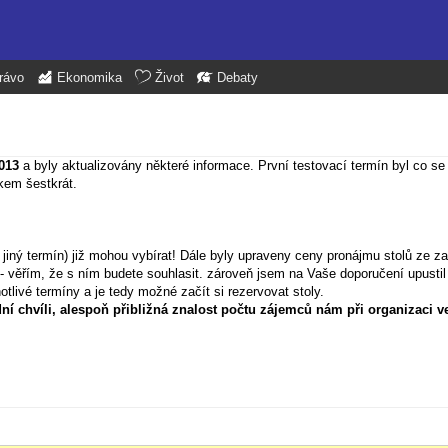
rávo
Ekonomika
Život
Debaty
013
a byly aktualizovány některé informace. První testovací termín byl co se
lkem šestkrát.
iv jiný termín) již mohou vybírat! Dále byly upraveny ceny pronájmu stolů ze 
 - věřím, že s ním budete souhlasit. zároveň jsem na Vaše doporučení upustil
tlivé termíny a je tedy možné začít si rezervovat stoly.
ní chvíli, alespoň přibližná znalost počtu zájemců nám při organizaci 
h f5 pro obnovení stránek (pokud máte pocit, že nic nebylo přidáno).