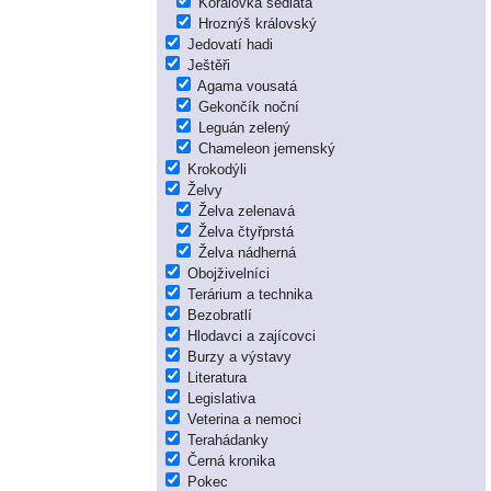
Korálovka sedlatá
Hroznýš královský
Jedovatí hadi
Ještěři
Agama vousatá
Gekončík noční
Leguán zelený
Chameleon jemenský
Krokodýli
Želvy
Želva zelenavá
Želva čtyřprstá
Želva nádherná
Obojživelníci
Terárium a technika
Bezobratlí
Hlodavci a zajícovci
Burzy a výstavy
Literatura
Legislativa
Veterina a nemoci
Terahádanky
Černá kronika
Pokec