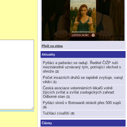
Přejít na videa
Aktuality
Pytláci a pašeráci se radují. Ředitel ČIŽP ruší
mezinárodně uznávaný tým, potírající obchod s
ohrože
(
2
)
Počet invazních druhů se rapidně zvyšuje, varují
vědci
(
1
)
Česká asociace veterinárních lékařů volně
žijících zvířat a zvířat zoologických zahrad:
Odborné stan
(
1
)
Pytláci slonů v Botswaně otrávili přes 500 supů
(
0
)
Tučňáci císařští
(
0
)
Články