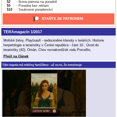
$2
- Ikona patrona na poradně
$5
- Poradna bez reklam
$10
- Soukromé poradenství
STAŇTE SE PATRONEM
TERAmagazín 1/2017
Mořské želvy, Playtsauři - nedoceněné klenoty v teráriích, Historie
herpetologie a teraristiky v České republice - část 10., Úvod do
teraristiky (42), Omán, Chov rovnakonôžok rodu Porcellio;
Přejít na článek
Táto kapela má milióny fanúšikov - až na to, že neexistuje