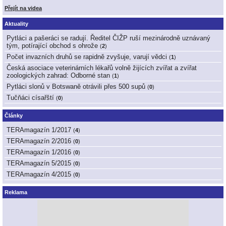
Přejít na videa
Aktuality
Pytláci a pašeráci se radují. Ředitel ČIŽP ruší mezinárodně uznávaný
tým, potírající obchod s ohrože
(
2
)
Počet invazních druhů se rapidně zvyšuje, varují vědci
(
1
)
Česká asociace veterinárních lékařů volně žijících zvířat a zvířat
zoologických zahrad: Odborné stan
(
1
)
Pytláci slonů v Botswaně otrávili přes 500 supů
(
0
)
Tučňáci císařští
(
0
)
Články
TERAmagazín 1/2017
(
4
)
TERAmagazín 2/2016
(
0
)
TERAmagazín 1/2016
(
0
)
TERAmagazín 5/2015
(
0
)
TERAmagazín 4/2015
(
0
)
Reklama