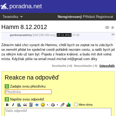
poradna.net
Neregistrovaný
Přihlásit
Registrovat
Hamm 8.12.2012
#4
geckosacademy
[194.228.149.xxx],
23.11.2012
17:19
Zdravím také chci vyrazit do Hammu, chtěl bych se zeptat na to zda.bych
se.nemohl přidat ke společné cestě pořádně neznám cestu, a radši bych jel
za někým kdo už tam byl. Pojedu z hradce králové, a budu mít dvě volná
místa. Kdyžtak pište na email:musil.michal.ml@gmail.com díky
Souhlasím (+0)
Nesouhlasím (-0)
Odpovědět
Reakce na odpověď
1
Zadajte svou přezdívku:
2
Napište svou odpověď:
Mimo téma