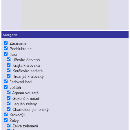
Kategorie
Začínáme
Pochlubte se
Hadi
Užovka červená
Krajta královská
Korálovka sedlatá
Hroznýš královský
Jedovatí hadi
Ještěři
Agama vousatá
Gekončík noční
Leguán zelený
Chameleon jemenský
Krokodýli
Želvy
Želva zelenavá