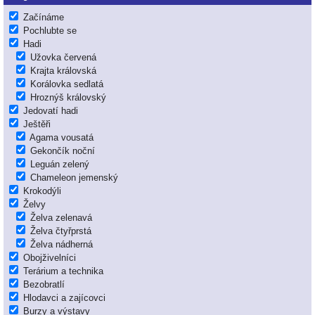
Začínáme
Pochlubte se
Hadi
Užovka červená
Krajta královská
Korálovka sedlatá
Hroznýš královský
Jedovatí hadi
Ještěři
Agama vousatá
Gekončík noční
Leguán zelený
Chameleon jemenský
Krokodýli
Želvy
Želva zelenavá
Želva čtyřprstá
Želva nádherná
Obojživelníci
Terárium a technika
Bezobratlí
Hlodavci a zajícovci
Burzy a výstavy