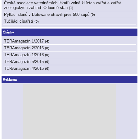
Česká asociace veterinárních lékařů volně žijících zvířat a zvířat
zoologických zahrad: Odborné stan
(
1
)
Pytláci slonů v Botswaně otrávili přes 500 supů
(
0
)
Tučňáci císařští
(
0
)
Články
TERAmagazín 1/2017
(
4
)
TERAmagazín 2/2016
(
0
)
TERAmagazín 1/2016
(
0
)
TERAmagazín 5/2015
(
0
)
TERAmagazín 4/2015
(
0
)
Reklama