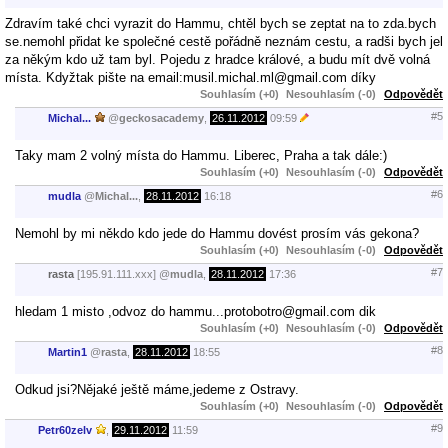
Zdravím také chci vyrazit do Hammu, chtěl bych se zeptat na to zda.bych
se.nemohl přidat ke společné cestě pořádně neznám cestu, a radši bych jel
za někým kdo už tam byl. Pojedu z hradce králové, a budu mít dvě volná
místa. Kdyžtak pište na email:musil.michal.ml@gmail.com díky
Souhlasím (+0)
Nesouhlasím (-0)
Odpovědět
#5
Michal...
@
geckosacademy
,
26.11.2012
09:59
Taky mam 2 volný místa do Hammu. Liberec, Praha a tak dále:)
Souhlasím (+0)
Nesouhlasím (-0)
Odpovědět
#6
mudla
@
Michal...
,
28.11.2012
16:18
Nemohl by mi někdo kdo jede do Hammu dovést prosím vás gekona?
Souhlasím (+0)
Nesouhlasím (-0)
Odpovědět
#7
rasta
[195.91.111.xxx]
@
mudla
,
28.11.2012
17:36
hledam 1 misto ,odvoz do hammu...protobotro@gmail.com dik
Souhlasím (+0)
Nesouhlasím (-0)
Odpovědět
#8
Martin1
@
rasta
,
28.11.2012
18:55
Odkud jsi?Nějaké ještě máme,jedeme z Ostravy.
Souhlasím (+0)
Nesouhlasím (-0)
Odpovědět
#9
Petr60zelv
,
29.11.2012
11:59