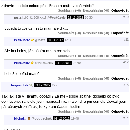
Zdravím, jedete někdo přes Prahu a máte volné místo?
Souhlasím (+0)
Nesouhlasím (-0)
Odpovědět
#10
rasta
[195.91.109.xxx]
@
Petr60zelv
,
29.11.2012
18:38
vypada to ,ze uz misto mam,ale dik...
Souhlasím (+0)
Nesouhlasím (-0)
Odpovědět
#11
Petr60zelv
@
rasta
,
30.11.2012
12:00
Ale houbeles, já sháním místo pro sebe.
Souhlasím (+0)
Nesouhlasím (-0)
Odpovědět
#12
Petr60zelv
@
Petr60zelv
,
01.12.2012
22:40
bohužel pořád marně
Souhlasím (+0)
Nesouhlasím (-0)
Odpovědět
#13
boguschak
,
09.12.2012
19:45
Tak jak jste v Hammu dopadli? Za mě - spíše špatné, dopadlo co bylo
domluvené, na stole jsem neprodal nic, málo lidí a jen čuměli. Dovezl jsem
pár pěkných zvířátek, fotky sem časem hodím.
Souhlasím (+0)
Nesouhlasím (-0)
Odpovědět
#14
Michal...
@
boguschak
,
09.12.2012
19:49
na hovno