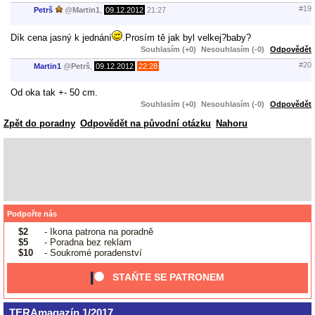
#19
Petrš
@
Martin1
,
09.12.2012
21:27
Dík cena jasný k jednání
.Prosím tě jak byl velkej?baby?
Souhlasím (+0)
Nesouhlasím (-0)
Odpovědět
#20
Martin1
@
Petrš
,
09.12.2012
22:28
Od oka tak +- 50 cm.
Souhlasím (+0)
Nesouhlasím (-0)
Odpovědět
Zpět do poradny
Odpovědět na původní otázku
Nahoru
Podpořte nás
$2
- Ikona patrona na poradně
$5
- Poradna bez reklam
$10
- Soukromé poradenství
STAŇTE SE PATRONEM
TERAmagazín 1/2017