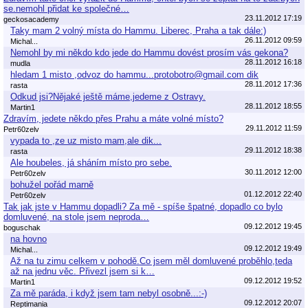
se.nemohl přidat ke společné…
23.11.2012 17:19
geckosacademy
Taky mam 2 volný místa do Hammu. Liberec, Praha a tak dále:)
26.11.2012 09:59
Michal...
Nemohl by mi někdo kdo jede do Hammu dovést prosím vás gekona?
28.11.2012 16:18
mudla
hledam 1 misto ,odvoz do hammu...protobotro@gmail.com dik
28.11.2012 17:36
rasta
Odkud jsi?Nějaké ještě máme,jedeme z Ostravy.
28.11.2012 18:55
Martin1
Zdravím, jedete někdo přes Prahu a máte volné místo?
29.11.2012 11:59
Petr60zelv
vypada to ,ze uz misto mam,ale dik...
29.11.2012 18:38
rasta
Ale houbeles, já sháním místo pro sebe.
30.11.2012 12:00
Petr60zelv
bohužel pořád marně
01.12.2012 22:40
Petr60zelv
Tak jak jste v Hammu dopadli? Za mě - spíše špatné, dopadlo co bylo
domluvené, na stole jsem neproda…
09.12.2012 19:45
boguschak
na hovno
09.12.2012 19:49
Michal...
Až na tu zimu celkem v pohodě.Co jsem měl domluvené proběhlo,teda
až na jednu věc. Přivezl jsem si k…
09.12.2012 19:52
Martin1
Za mě paráda, i když jsem tam nebyl osobně...:-)
09.12.2012 20:07
Reptimania