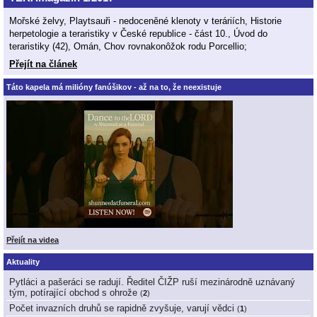
Mořské želvy, Playtsauři - nedoceněné klenoty v teráriích, Historie
herpetologie a teraristiky v České republice - část 10., Úvod do
teraristiky (42), Omán, Chov rovnakonôžok rodu Porcellio;
Přejít na článek
Táto kapela má milióny fanúšikov - až na to, že neexistuje
Přejít na videa
Aktuality
Pytláci a pašeráci se radují. Ředitel ČIŽP ruší mezinárodně uznávaný
tým, potírající obchod s ohrože
(
2
)
Počet invazních druhů se rapidně zvyšuje, varují vědci
(
1
)