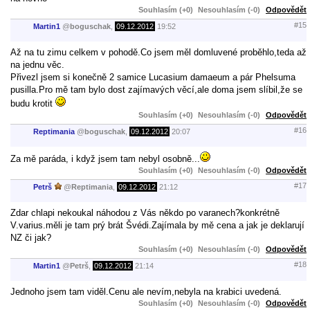
Souhlasím (+0)
Nesouhlasím (-0)
Odpovědět
#15
Martin1
@
boguschak
,
09.12.2012
19:52
Až na tu zimu celkem v pohodě.Co jsem měl domluvené proběhlo,teda až
na jednu věc.
Přivezl jsem si konečně 2 samice Lucasium damaeum a pár Phelsuma
pusilla.Pro mě tam bylo dost zajímavých věcí,ale doma jsem slíbil,že se
budu krotit
Souhlasím (+0)
Nesouhlasím (-0)
Odpovědět
#16
Reptimania
@
boguschak
,
09.12.2012
20:07
Za mě paráda, i když jsem tam nebyl osobně...
Souhlasím (+0)
Nesouhlasím (-0)
Odpovědět
#17
Petrš
@
Reptimania
,
09.12.2012
21:12
Zdar chlapi nekoukal náhodou z Vás někdo po varanech?konkrétně
V.varius.měli je tam prý brát Švédi.Zajímala by mě cena a jak je deklarují
NZ či jak?
Souhlasím (+0)
Nesouhlasím (-0)
Odpovědět
#18
Martin1
@
Petrš
,
09.12.2012
21:14
Jednoho jsem tam viděl.Cenu ale nevím,nebyla na krabici uvedená.
Souhlasím (+0)
Nesouhlasím (-0)
Odpovědět