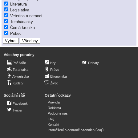
Literatura
Legislativa
Veterina a nemoci
Terahádanky
Černá kronika
Pokec
Všechny poradny
Počítače
Hry
Debaty
Teraristika
Právo
Akvaristika
Ekonomika
Kutilství
Život
Sociální sítě
Ostatní odkazy
Pravidla
Facebook
Reklama
Twitter
Podpořte nás
FAQ
Kontakt
Prohlášení o ochraně osobních údajů