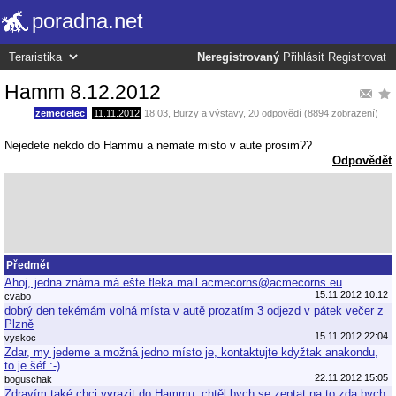
poradna.net
Neregistrovaný
Přihlásit
Registrovat
Hamm 8.12.2012
zemedelec
,
11.11.2012
18:03
,
Burzy a výstavy
, 20 odpovědí (8894 zobrazení)
Nejedete nekdo do Hammu a nemate misto v aute prosim??
Odpovědět
Předmět
Ahoj, jedna známa má ešte fleka mail acmecorns@acmecorns.eu
15.11.2012 10:12
cvabo
dobrý den tekémám volná místa v autě prozatím 3 odjezd v pátek večer z
Plzně
15.11.2012 22:04
vyskoc
Zdar, my jedeme a možná jedno místo je, kontaktujte kdyžtak anakondu,
to je šéf :-)
22.11.2012 15:05
boguschak
Zdravím také chci vyrazit do Hammu, chtěl bych se zeptat na to zda.bych