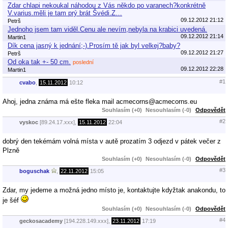
Zdar chlapi nekoukal náhodou z Vás někdo po varanech?konkrétně
V.varius.měli je tam prý brát Švédi.Z…
09.12.2012 21:12
Petrš
Jednoho jsem tam viděl.Cenu ale nevím,nebyla na krabici uvedená.
09.12.2012 21:14
Martin1
Dík cena jasný k jednání;-).Prosím tě jak byl velkej?baby?
09.12.2012 21:27
Petrš
Od oka tak +- 50 cm.
poslední
09.12.2012 22:28
Martin1
#1
cvabo
,
15.11.2012
10:12
Ahoj, jedna známa má ešte fleka mail acmecorns@acmecorns.eu
Souhlasím (+0)
Nesouhlasím (-0)
Odpovědět
#2
vyskoc
[89.24.17.xxx],
15.11.2012
22:04
dobrý den tekémám volná místa v autě prozatím 3 odjezd v pátek večer z
Plzně
Souhlasím (+0)
Nesouhlasím (-0)
Odpovědět
#3
boguschak
,
22.11.2012
15:05
Zdar, my jedeme a možná jedno místo je, kontaktujte kdyžtak anakondu, to
je šéf
Souhlasím (+0)
Nesouhlasím (-0)
Odpovědět
#4
geckosacademy
[194.228.149.xxx],
23.11.2012
17:19