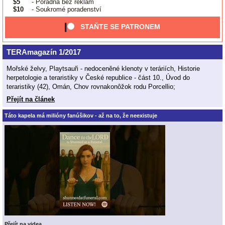
$5
- Poradna bez reklam
$10
- Soukromé poradenství
STAŇTE SE PATRONEM
TERAmagazín 1/2017
Mořské želvy, Playtsauři - nedoceněné klenoty v teráriích, Historie
herpetologie a teraristiky v České republice - část 10., Úvod do
teraristiky (42), Omán, Chov rovnakonôžok rodu Porcellio;
Přejít na článek
Táto kapela má milióny fanúšikov - až na to, že neexistuje
Přejít na videa