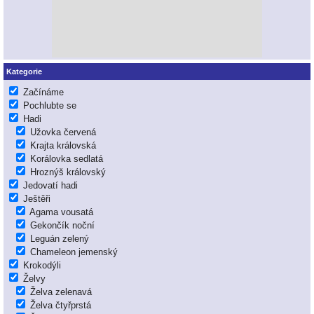
Kategorie
Začínáme
Pochlubte se
Hadi
Užovka červená
Krajta královská
Korálovka sedlatá
Hroznýš královský
Jedovatí hadi
Ještěři
Agama vousatá
Gekončík noční
Leguán zelený
Chameleon jemenský
Krokodýli
Želvy
Želva zelenavá
Želva čtyřprstá