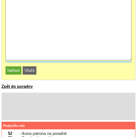
Zpět do poradny
Podpořte nás
$2
- Ikona patrona na poradně