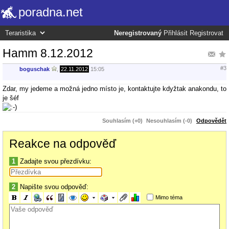
poradna.net
Neregistrovaný
Přihlásit
Registrovat
Hamm 8.12.2012
#3
boguschak
,
22.11.2012
15:05
Zdar, my jedeme a možná jedno místo je, kontaktujte kdyžtak anakondu, to
je šéf
Souhlasím (+0)
Nesouhlasím (-0)
Odpovědět
Reakce na odpověď
1
Zadajte svou přezdívku:
2
Napište svou odpověď:
Mimo téma