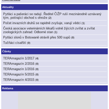
Aktuality
Pytláci a pašeráci se radují. Ředitel ČIŽP ruší mezinárodně uznávaný
tým, potírající obchod s ohrože
(
2
)
Počet invazních druhů se rapidně zvyšuje, varují vědci
(
1
)
Česká asociace veterinárních lékařů volně žijících zvířat a zvířat
zoologických zahrad: Odborné stan
(
1
)
Pytláci slonů v Botswaně otrávili přes 500 supů
(
0
)
Tučňáci císařští
(
0
)
Články
TERAmagazín 1/2017
(
4
)
TERAmagazín 2/2016
(
0
)
TERAmagazín 1/2016
(
0
)
TERAmagazín 5/2015
(
0
)
TERAmagazín 4/2015
(
0
)
Reklama