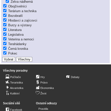
Želva nádherná
Obojživelníci
Terárium a technika
Bezobratlí
Hlodavci a zajícovci
Burzy a výstavy
Literatura
Legislativa
Veterina a nemoci
Terahádanky
Černá kronika
Pokec
Všechny poradny
Počítače
Hry
Debaty
Teraristika
Právo
Akvaristika
Ekonomika
Kutilství
Život
Sociální sítě
Ostatní odkazy
Pravidla
Facebook