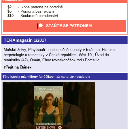
$2
- Ikona patrona na poradně
$5
- Poradna bez reklam
$10
- Soukromé poradenství
STAŇTE SE PATRONEM
TERAmagazín 1/2017
Mořské želvy, Playtsauři - nedoceněné klenoty v teráriích, Historie
herpetologie a teraristiky v České republice - část 10., Úvod do
teraristiky (42), Omán, Chov rovnakonôžok rodu Porcellio;
Přejít na článek
Táto kapela má milióny fanúšikov - až na to, že neexistuje