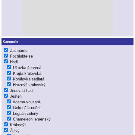
Kategorie
Začínáme
Pochlubte se
Hadi
Užovka červená
Krajta královská
Korálovka sedlatá
Hroznýš královský
Jedovatí hadi
Ještěři
Agama vousatá
Gekončík noční
Leguán zelený
Chameleon jemenský
Krokodýli
Želvy