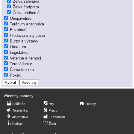
Želva zelenavá
Želva čtyřprstá
Želva nádherná
Obojživelníci
Terárium a technika
Bezobratlí
Hlodavci a zajícovci
Burzy a výstavy
Literatura
Legislativa
Veterina a nemoci
Terahádanky
Černá kronika
Pokec
Všechny poradny
Počítače
Hry
Debaty
Teraristika
Právo
Akvaristika
Ekonomika
Kutilství
Život