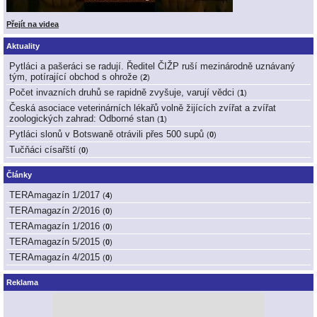
Přejít na videa
Aktuality
Pytláci a pašeráci se radují. Ředitel ČIŽP ruší mezinárodně uznávaný
tým, potírající obchod s ohrože
(
2
)
Počet invazních druhů se rapidně zvyšuje, varují vědci
(
1
)
Česká asociace veterinárních lékařů volně žijících zvířat a zvířat
zoologických zahrad: Odborné stan
(
1
)
Pytláci slonů v Botswaně otrávili přes 500 supů
(
0
)
Tučňáci císařští
(
0
)
Články
TERAmagazín 1/2017
(
4
)
TERAmagazín 2/2016
(
0
)
TERAmagazín 1/2016
(
0
)
TERAmagazín 5/2015
(
0
)
TERAmagazín 4/2015
(
0
)
Reklama