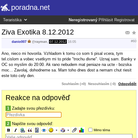
poradna.net
Neregistrovaný
Přihlásit
Registrovat
Ziva Exotika 8.12.2012
#60
danio007
@
rayman
,
07.12.2012
16:05
Ano, nieco mi hovorila. Vzhladom k tomu co som ti pisal vcera, tym
tel.cislom a vobec vsetkym mi to pride "trochu divne". Uznaj sam. Banky v
OC so myslim do 20:00. Ak rano nebudem mat peniaze na ucte - bozska
moc... Zavolaj, dohodneme sa. Mam toho dnes dost a nemam chut riesit
este toto cely den.
Souhlasím (+0)
Nesouhlasím (-0)
Odpovědět
Reakce na odpověď
1
Zadajte svou přezdívku:
2
Napište svou odpověď:
Mimo téma