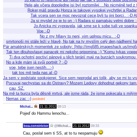
Hele,ale včera dopoledne jsi byl roztomilej....No nicméně ted z
Roker,máš pravdu,Honza je takovej vysokej vychrtlej a Radar 
Tak vcera sen se moc nevozral cece,byli tu jini borci.. :-D
Ja si myslel ze je to on :-) Radara si pamatuju velmi dobr
Jo Anicka mi vypravela, jak sme se k sobe tuili ve spanku.
Voe :-D
No z my hllavy to neni, vim uplnou micu.. :-D
smrtonoši mi stále leží v hlavě, No,tak na ty myslím celý den,nádherní hadi!
Pár amatérských momentek ze soboty: [http://img585.imageshack.us/img58
Tak ten dlouhovlasej panacek mi nekoho pripomina :-) "Komu tykas voeee
Ti dva ochotní,poctiví pánové u těch terárií maji na burzách soukrom
No a kde mám já svůj portrét ? :-D
voe, tebe jsen nestih...:-)
tak tos mě teda nas.al:-D
Ja sem v podstate spokojenej. Sice sem neprodal ani tolik, aby se mi to vr
Pocuvaj,nechystas sa do Ostravy? Mozem Ledovy dohodnut gekony tam..
cau, SZ.
Na mě ta burza byla děsně mrtvá, ale jsme ráda, že jsme pokecala s milý
Nemas zac :-)
poslední
Michal...
,
21.11.2012
09:13
Pojeď do Hammu lenochu...
boa.constrictor
@
Michal...
,
21.11.2012
09:33
Cau, poslal sem ti SS, at to tu nespamuju