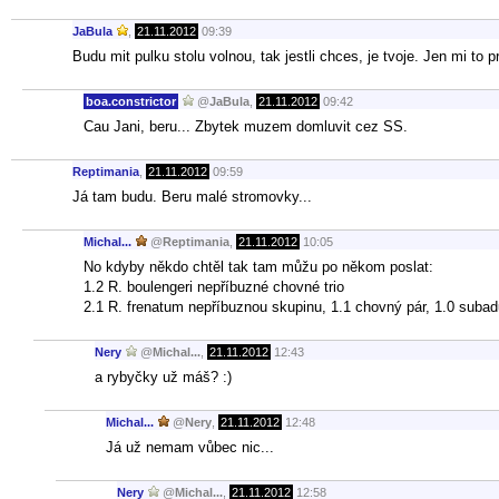
JaBula
,
21.11.2012
09:39
Budu mit pulku stolu volnou, tak jestli chces, je tvoje. Jen mi to
boa.constrictor
@
JaBula
,
21.11.2012
09:42
Cau Jani, beru... Zbytek muzem domluvit cez SS.
Reptimania
,
21.11.2012
09:59
Já tam budu. Beru malé stromovky...
Michal...
@
Reptimania
,
21.11.2012
10:05
No kdyby někdo chtěl tak tam můžu po někom poslat:
1.2 R. boulengeri nepříbuzné chovné trio
2.1 R. frenatum nepříbuznou skupinu, 1.1 chovný pár, 1.0 subadu
Nery
@
Michal...
,
21.11.2012
12:43
a rybyčky už máš? :)
Michal...
@
Nery
,
21.11.2012
12:48
Já už nemam vůbec nic...
Nery
@
Michal...
,
21.11.2012
12:58