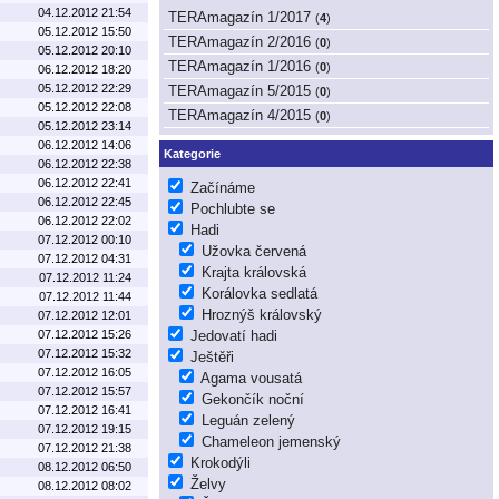
04.12.2012 21:54
TERAmagazín 1/2017
(
4
)
05.12.2012 15:50
TERAmagazín 2/2016
(
0
)
05.12.2012 20:10
TERAmagazín 1/2016
(
0
)
06.12.2012 18:20
05.12.2012 22:29
TERAmagazín 5/2015
(
0
)
05.12.2012 22:08
TERAmagazín 4/2015
(
0
)
05.12.2012 23:14
06.12.2012 14:06
Kategorie
06.12.2012 22:38
06.12.2012 22:41
Začínáme
06.12.2012 22:45
Pochlubte se
06.12.2012 22:02
Hadi
07.12.2012 00:10
Užovka červená
07.12.2012 04:31
Krajta královská
07.12.2012 11:24
Korálovka sedlatá
07.12.2012 11:44
Hroznýš královský
07.12.2012 12:01
07.12.2012 15:26
Jedovatí hadi
07.12.2012 15:32
Ještěři
07.12.2012 16:05
Agama vousatá
07.12.2012 15:57
Gekončík noční
07.12.2012 16:41
Leguán zelený
07.12.2012 19:15
Chameleon jemenský
07.12.2012 21:38
Krokodýli
08.12.2012 06:50
Želvy
08.12.2012 08:02