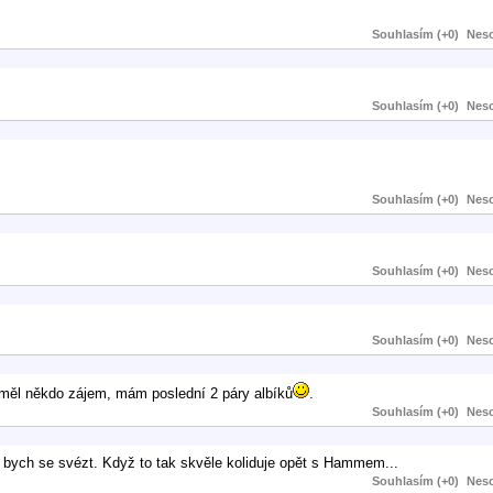
Souhlasím (+0)
Neso
Souhlasím (+0)
Neso
Souhlasím (+0)
Neso
Souhlasím (+0)
Neso
Souhlasím (+0)
Neso
měl někdo zájem, mám poslední 2 páry albíků
.
Souhlasím (+0)
Neso
al bych se svézt. Když to tak skvěle koliduje opět s Hammem...
Souhlasím (+0)
Neso