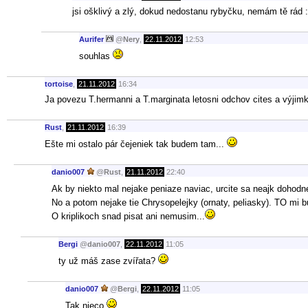
jsi ošklivý a zlý, dokud nedostanu rybyčku, nemám tě rád :
Aurifer
@
Nery
,
22.11.2012
12:53
souhlas
tortoise
,
21.11.2012
16:34
Ja povezu T.hermanni a T.marginata letosni odchov cites a výjim
Rust
,
21.11.2012
16:39
Ešte mi ostalo pár čejeniek tak budem tam...
danio007
@
Rust
,
21.11.2012
22:40
Ak by niekto mal nejake peniaze naviac, urcite sa neajk dohod
No a potom nejake tie Chrysopelejky (ornaty, peliasky). TO mi b
O kriplikoch snad pisat ani nemusim...
Bergi
@
danio007
,
22.11.2012
11:05
ty už máš zase zvířata?
danio007
@
Bergi
,
22.11.2012
11:05
Tak nieco