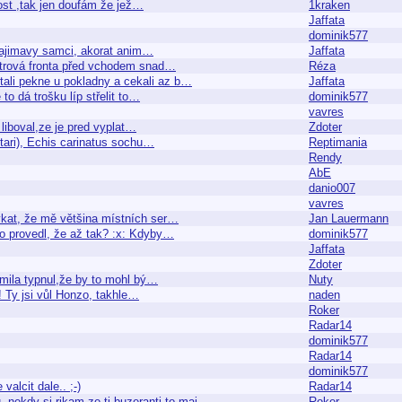
dost ,tak jen doufám že jež…
1kraken
Jaffata
dominik577
nezajimavy samci, akorat anim…
Jaffata
metrová fronta před vchodem snad…
Réza
tali pekne u pokladny a cekali az b…
Jaffata
to dá trošku líp střelit to…
dominik577
vavres
 liboval,ze je pred vyplat…
Zdoter
utari), Echis carinatus sochu…
Reptimania
Rendy
AbE
danio007
vavres
kat, že mě většina místních ser…
Jan Lauermann
co provedl, že až tak? :x: Kdyby…
dominik577
Jaffata
Zdoter
mila typnul,že by to mohl bý…
Nuty
! Ty jsi vůl Honzo, takhle…
naden
Roker
Radar14
dominik577
Radar14
dominik577
alcit dale.. ;-)
Radar14
, nekdy si rikam ze ti buzeranti to maj…
Roker