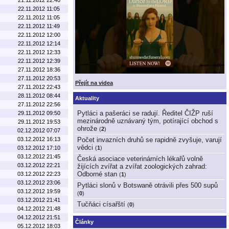
22.11.2012 11:05
22.11.2012 11:05
22.11.2012 11:49
22.11.2012 12:00
22.11.2012 12:14
22.11.2012 12:33
22.11.2012 12:39
27.11.2012 18:36
27.11.2012 20:53
Přejít na videa
27.11.2012 22:43
28.11.2012 08:44
Aktuality
27.11.2012 22:56
Pytláci a pašeráci se radují. Ředitel ČIŽP ruší
29.11.2012 09:50
mezinárodně uznávaný tým, potírající obchod s
29.11.2012 19:53
ohrože
(
2
)
02.12.2012 07:07
03.12.2012 16:13
Počet invazních druhů se rapidně zvyšuje, varují
vědci
03.12.2012 17:10
(
1
)
03.12.2012 21:45
Česká asociace veterinárních lékařů volně
03.12.2012 22:21
žijících zvířat a zvířat zoologických zahrad:
Odborné stan
03.12.2012 22:23
(
1
)
03.12.2012 23:06
Pytláci slonů v Botswaně otrávili přes 500 supů
03.12.2012 19:59
(
0
)
03.12.2012 21:41
Tučňáci císařští
(
0
)
04.12.2012 21:48
04.12.2012 21:51
Články
05.12.2012 18:03