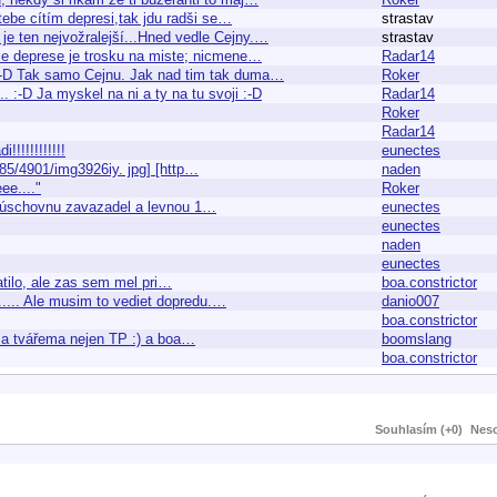
 tebe cítím depresi,tak jdu radši se…
strastav
je ten nejvožralejší...Hned vedle Cejny.…
strastav
 Ale deprese je trosku na miste; nicmene…
Radar14
e :-D Tak samo Cejnu. Jak nad tim tak duma…
Roker
. :-D Ja myskel na ni a ty na tu svoji :-D
Radar14
Roker
Radar14
!!!!!!!!!!!
eunectes
5/4901/img3926iy. jpg] [http…
naden
ee...."
Roker
ou úschovnu zavazadel a levnou 1…
eunectes
eunectes
naden
eunectes
atilo, ale zas sem mel pri…
boa.constrictor
... Ale musim to vediet dopredu.…
danio007
boa.constrictor
ma tvářema nejen TP :) a boa…
boomslang
boa.constrictor
Souhlasím (+0)
Neso