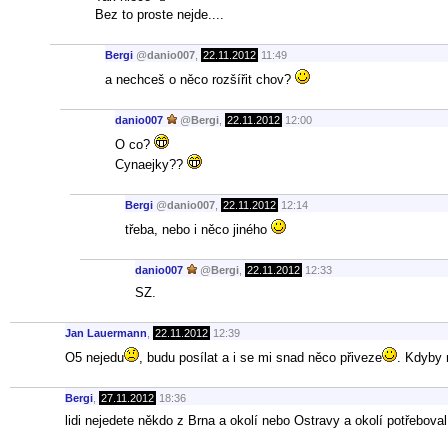
Bez to proste nejde....
Bergi
@
danio007
,
22.11.2012
11:49
a nechceš o něco rozšířit chov?
danio007
@
Bergi
,
22.11.2012
12:00
O co?
Cynaejky??
Bergi
@
danio007
,
22.11.2012
12:14
třeba, nebo i něco jiného
danio007
@
Bergi
,
22.11.2012
12:33
SZ.
Jan Lauermann
,
22.11.2012
12:39
O5 nejedu
, budu posílat a i se mi snad něco přiveze
. Kdyby 
Bergi
,
27.11.2012
18:36
lidi nejedete někdo z Brna a okolí nebo Ostravy a okolí potřebov