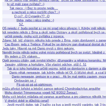
Ak by niekto mal nejake peniaze naviac, urcite sa neajk dohodneme;-):-
ty už máš zase zvířata? :-)
Tak nieco :-) Bez to proste nejde....
a nechceš o něco rozšířit chov? :-)
O co? :-D Cynaejky?? :-D
třeba, nebo i něco jiného :-)
SZ.
O5 nejedu:-(, budu posílat a i se mi snad něco přiveze:-). Kdyby měl něk
lidi nejedete někdo z Brna a okolí nebo Ostravy a okolí potřeboval bych s
určitě pojedu ,mohu vzít zvířátka z inzerce.
Zdarec lidi, též sháním někoho kdo pojede z Brna, mám domluvený s pan
Cau Boom, jedu z Trebice. Pokud by se dotycny pan doakazal dostat do
Jedu taky. Hlavně na mě Danio mysli s těmi gekony.
Neměli byste někdo jedno volné místo potřeboval bych se svézt. Ideálně z 
My jedem z OV vlakem...
Opět povezu ciliáty, pak syrské křečky, džungaráky a nějakou keramiku. 
Jaguáry, siblingy a hortulány. Vše vlastní odchov, stůl č. 51
Tak já si toho hortulána určitě vezmu, ještě se domluvím s daniem a dám
Danio nějak nereaguje, tak kdyby někdo jel Ol. či blízké okolí, a vzal
Danio nereaguje, pretoze je v praci... Ak by mal niekto zaujem, moz
Omlouvám se :(
Pá,pá,pá,pá,pá,párkinson.
můžu přivézt loňské a letošní samce gekonů Chondrodactylus angulifer
Mohu dovézt Trimeresurus vogeli NZ 8/2012 Žeroucí.
Mohu vzít letošní mláďata od varanus acanthurus a pro zájemce několik hrst
V dnešní době je důležitá cena!!
Jestli myslíš dubie, tak 2 kačky za kus a jestli myslíš varánky, tak 3 tis