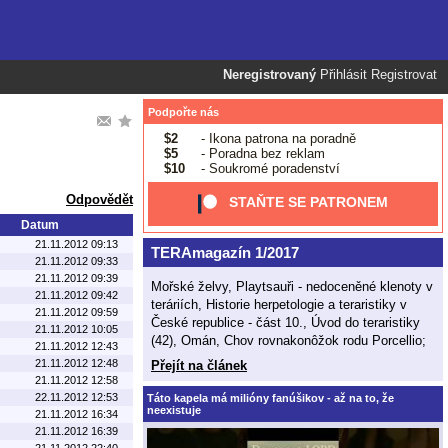
Neregistrovaný
Přihlásit
Registrovat
Podpořte nás
$2
- Ikona patrona na poradně
$5
- Poradna bez reklam
$10
- Soukromé poradenství
Odpovědět
STAŇTE SE PATRONEM
Datum
21.11.2012 09:13
TERAmagazín 1/2017
21.11.2012 09:33
21.11.2012 09:39
Mořské želvy, Playtsauři - nedoceněné klenoty v
21.11.2012 09:42
teráriích, Historie herpetologie a teraristiky v
21.11.2012 09:59
České republice - část 10., Úvod do teraristiky
21.11.2012 10:05
(42), Omán, Chov rovnakonôžok rodu Porcellio;
21.11.2012 12:43
21.11.2012 12:48
Přejít na článek
21.11.2012 12:58
22.11.2012 12:53
Táto kapela má milióny fanúšikov - až na to, že
neexistuje
21.11.2012 16:34
21.11.2012 16:39
21.11.2012 22:40