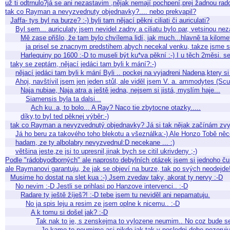
už ti odtrnulo?já se ani nezastavim ,nějak nemají pochpení,prej žadnou ra
tak co Rayman a nevyzvednuty objednavky?.... nebo prekvapil?
Jaffa- tys byl na burze? :-) byli tam nějací pěkni ciliati či auriculati?
Byl sem... auriculaty jsem nevidel zadny a ciliatu bylo par, vetsinou 
Mě zase přišlo, že tam bylo chvílema lidí, jak much...hlavně ta kilo
ja prisel se znacnym predstihem,abych necekal venku, takze jsme s
Harlequiny po 1600 :-D to museli být ku*va pěkní :-) I u těch 2měsi. se 
taky se zeptám, nějací jedáci tam byli k mání?:-)
nějací jedáci tam byli k mání Byli .. pockej na vyjadreni Nadena,ktery si
Ahoj, navštívil jsem jen jeden stůl, ale viděl jsem V. a. ammodytes (Sc
Naja nubiae, Naja atra a ještě jedna, nejsem si jistá, myslím haje...
Siamensis byla ta dalsi...
Ach ku..a, to bolo... A Ray? Naco tie zbytocne otazky.....
díky,to byl ted pěknej výběr:-)
tak co Rayman a nevyzvednutý objednavky? Já si tak nějak začínám zvy
Já ho beru za takového toho blekotu a všeználka:-) Ale Honzo Tobě ně
hadam, ze ty albolabry nevyzvednul:D necekane ... :)
většina jeste,ze jsi to upresnil,jinak bych se citil ukrivdeny ;-)
Podle "rádobyodborných" ale naprosto debylních otázek jsem si jednoho ču
ale Raymanovi garantuju, že jak se objeví na burze, tak po svých neodejde
Musime ho dostat na slet kua :-) Jsem zvedav taky, akorat ty nervy :-D
No nevim :-D Jestli se prihlasi po Hanzove intervenci.. :-D
Radare ty ještě žíješ?! :-D tebe jsem tu neviděl ani nepamatuju.
No ja spis leju a resim ze jsem oplne k nicemu.. :-D
A k tomu si došel jak? :-D
Tak nak to je, s zenskejma to vylozene neumim.. No coz bude se v
Jo kamo to neumime asi nikdo jak tak v posledni dobe pozoruju