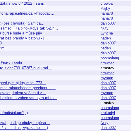
guttata snow 8 / 2012 , sam…
crowbar
Pajky
rancha.rajce.idnes.cz/Rhacodac…
hana78
hana78
asik (bez chvosta). Samica…
danio007
 (samec T+albino).Když tak SZ,n…
Nuty
 na burze bude a může přiv…
Lyncha
rát bez brandy v batohu - j…
naden
-D
danio007
:x:
naden
danio007
boomslang
čtvrtku stolu.
crowbar
,pro sichr 733167287,budu rád…
strastav
crowbar
rayman
vy pred tym aj kty mne. 773…
danio007
oru mas mimochodom precitanu...…
danio007
 zavolat, kolem večera ti z…
rayman
tel.cislom a vobec vsetkym mi to…
danio007
strastav
boomslang
 afrodisiakum?;-)
krokodýl
boomslang
vat, jestli je etický to pěso…
Nery
-/ ..... Tak, vyrazame... :-)
danio007