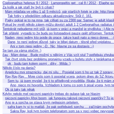
Coelognathus helenus 9 / 2012 , Lampropeltis get . cal 8 / 2012 , Elaphe 
Za kolik a jak staří by byli ti ciliati?
Mám mláďata ve věku 1 až 5 měsíců, pár starších fotek je zde: http://p
Tak fotky v předešlém odkazu aktualizovány. Stůl č. 161.
Pajky pokial je to na mna, tak cilliati su za 2300 par. Samec je adult kl
Pokud by mněl někdo zájem,můžu dovézt adult 1,2 Coelognathus radiatus
Tentokrát nebudeme mít stůl, já jsem v práci a manžel je stydlivka :-) Ale
Tak přátelé, vypadá to že budu po listopadové pauze opět přítomen. Tentok
Naden, niesi jediny kto pojde do prace, takze kasli nato a nieco dones.. :
Dane, to není jedinej důvod, taky je blbej datum - těsně před vejplatou...
Ani v tom niesi jediny :-D.. Nic, hlavne ze sa dostavis :-)
Se tam za váma otočím :)
čau , Mám dotaz . Bude možný s někým z Vás vzít stul ? potřebuju zhruba 
Tak čtvrt stolu bez problému pronajmu,vzadu u bufetu stoly s terárkama
ok , budu tam kolem osmý . díky , Milda :)
Někdo číslo na dania?
Anjelicku moj straznicku, daj mi silu... Posielal som ti ho uz tak 2 spra
Ray,Ray,Ray... Moje cislo som ti posielal vcera, potom dnes do SZ (kt
Sem tu, já jsem myslel, že ti to přítelkyně vysvětlila, říkala, že ti mám
Ano, nieco mi hovorila. Vzhladom k tomu co som ti pisal vcera, tym 
Ok,já taky tak nějak
Kdyby nekdo mel rajcovni papricky,trebas do gulase,tak se hlasim
rajcovni papricky Ahoj boom, jak fungujou takové rajcovní papričky? To je
Ano je a sprcha se stava tvym nejlepsim pritelem.
safra kam ty si to matláš, že pak potřebuješ sprchu ... začínám pochybo
Sakra Ray, koli tym tvojim telefonatom som sa v noci vobec nevyspal:-/: