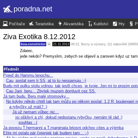
poradna.net
Počítače
Teraristika
Akvaristika
Kutilství
Hry
P
Ziva Exotika 8.12.2012
boa.constrictor
,
21.11.2012
08:22
,
Burzy a výstavy
, 111 odpovědí (5885
Zdarec,
jede nekdo? Premyslim, zebych se objevil a zaroven kdyz uz tam j
Předmět
Pojeď do Hammu lenochu...
Cau, poslal sem ti SS, at to tu nespamuju :-)
Budu mit pulku stolu volnou, tak jestli chces, je tvoje. Jen mi to prosim 
Cau Jani, beru... Zbytek muzem domluvit cez SS.
Já tam budu. Beru malé stromovky...
No kdyby někdo chtěl tak tam můžu po někom poslat: 1.2 R. boulengeri n
a rybyčky už máš? :)
Já už nemam vůbec nic...
jsi ošklivý a zlý, dokud nedostanu rybyčku, nemám tě rád :)
souhlas :.(
Ja povezu T.hermanni a T.marginata letosni odchov cites a výjimka
Ešte mi ostalo pár čejeniek tak budem tam... :-)