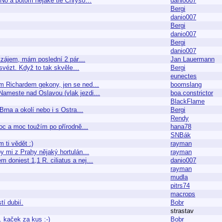
D No a potom nejake tie Chryso…
danio007
Bergi
danio007
Bergi
danio007
Bergi
danio007
do zájem, mám poslední 2 pár…
Jan Lauermann
e svézt. Když to tak skvěle…
Bergi
eunectes
em Richardem gekony, jen se ned…
boomslang
 Nameste nad Oslavou (vlak jezdi…
boa.constrictor
BlackFlame
Brna a okolí nebo i s Ostra…
Bergi
Rendy
Moc a moc toužím po přírodně…
hana78
SNBák
 ti vědět :)
rayman
 by mi z Prahy nějaký hortulán…
rayman
em doniest 1,1 R. ciliatus a nej…
danio007
rayman
mudla
pitrs74
macrops
í dubií.
Bobr
strastav
. kaček za kus :-)
Bobr