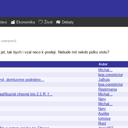
rávo
Ekonomika
Život
Debaty
9 zobrazení)
et, tak bych i vzal neco k prodeji. Nebude mit nekdo pulku stolu?
Autor
Michal...
boa.constrictor
potvrd, domluvime podrobno…
JaBula
boa.constrictor
Reptimania
epříbuzné chovné trio 2.1 R. f…
Michal...
Nery
Michal...
Nery
Aurifer
tortoise
Rust