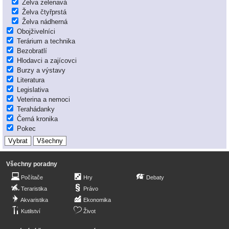
Želva zelenavá
Želva čtyřprstá
Želva nádherná
Obojživelníci
Terárium a technika
Bezobratlí
Hlodavci a zajícovci
Burzy a výstavy
Literatura
Legislativa
Veterina a nemoci
Terahádanky
Černá kronika
Pokec
Všechny poradny
Počítače
Hry
Debaty
Teraristika
Právo
Akvaristika
Ekonomika
Kutilství
Život