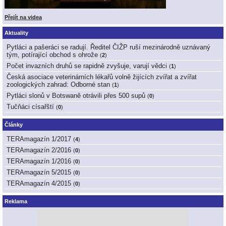
Přejít na videa
Aktuality
Pytláci a pašeráci se radují. Ředitel ČIŽP ruší mezinárodně uznávaný
tým, potírající obchod s ohrože
(
2
)
Počet invazních druhů se rapidně zvyšuje, varují vědci
(
1
)
Česká asociace veterinárních lékařů volně žijících zvířat a zvířat
zoologických zahrad: Odborné stan
(
1
)
Pytláci slonů v Botswaně otrávili přes 500 supů
(
0
)
Tučňáci císařští
(
0
)
Články
TERAmagazín 1/2017
(
4
)
TERAmagazín 2/2016
(
0
)
TERAmagazín 1/2016
(
0
)
TERAmagazín 5/2015
(
0
)
TERAmagazín 4/2015
(
0
)
Reklama