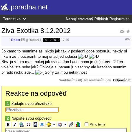
poradna.net
Neregistrovaný
Přihlásit
Registrovat
Ziva Exotika 8.12.2012
#92
Roker
@
Radar14
,
09.12.2012
17:45
Jo kamo to neumime asi nikdo jak tak v posledni dobe pozoruju, nekdy si
rikam ze ti buzeranti to maj snad jednodussi
Btw. ja v tom mam hokej jak svina, Jan Lauermann je (jsi) ktery...? Ten
volejbalista nebo jak? Obliceje si pamatuju vsechny ale kazdeho neumim
priradit nicku zde...
Sorry za mou netaktnost
Souhlasím (+0)
Nesouhlasím (-0)
Odpovědět
Reakce na odpověď
1
Zadajte svou přezdívku:
2
Napište svou odpověď:
Mimo téma