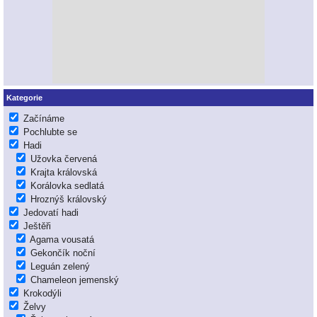
Kategorie
Začínáme
Pochlubte se
Hadi
Užovka červená
Krajta královská
Korálovka sedlatá
Hroznýš královský
Jedovatí hadi
Ještěři
Agama vousatá
Gekončík noční
Leguán zelený
Chameleon jemenský
Krokodýli
Želvy