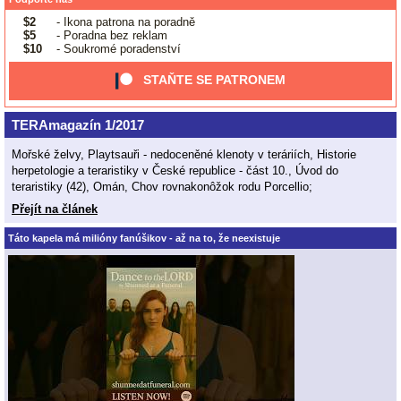
$2
- Ikona patrona na poradně
$5
- Poradna bez reklam
$10
- Soukromé poradenství
STAŇTE SE PATRONEM
TERAmagazín 1/2017
Mořské želvy, Playtsauři - nedoceněné klenoty v teráriích, Historie
herpetologie a teraristiky v České republice - část 10., Úvod do
teraristiky (42), Omán, Chov rovnakonôžok rodu Porcellio;
Přejít na článek
Táto kapela má milióny fanúšikov - až na to, že neexistuje