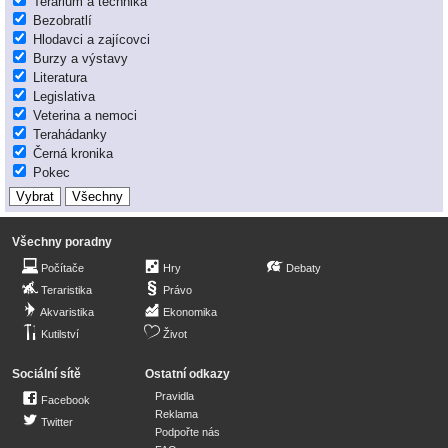
Terárium a technika
Bezobratlí
Hlodavci a zajícovci
Burzy a výstavy
Literatura
Legislativa
Veterina a nemoci
Terahádanky
Černá kronika
Pokec
Všechny poradny
Počítače
Hry
Debaty
Teraristika
Právo
Akvaristika
Ekonomika
Kutilství
Život
Sociální sítě
Ostatní odkazy
Pravidla
Facebook
Reklama
Twitter
Podpořte nás