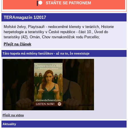
STAŇTE SE PATRONEM
TERAmagazín 1/2017
Mořské želvy, Playtsauři - nedoceněné klenoty v teráriích, Historie
herpetologie a teraristiky v České republice - část 10., Úvod do
teraristiky (42), Omán, Chov rovnakonôžok rodu Porcellio;
Přejít na článek
Táto kapela má milióny fanúšikov - až na to, že neexistuje
Přejít na videa
Aktuality