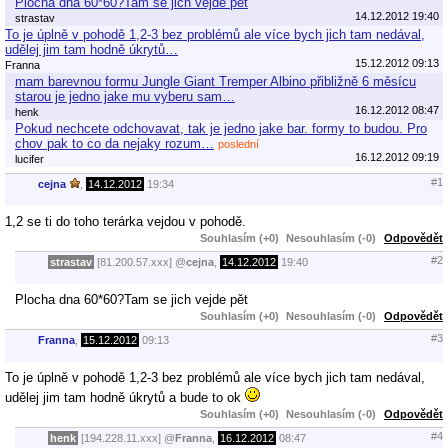
Plocha dna 60*60?Tam se jich vejde pět
14.12.2012 19:40
strastav
To je úplně v pohodě 1,2-3 bez problémů ale více bych jich tam nedával,
udělej jim tam hodně úkrytů…
15.12.2012 09:13
Franna
mam barevnou formu Jungle Giant Tremper Albino přibližně 6 měsícu
starou je jedno jake mu vyberu sam…
16.12.2012 08:47
henk
Pokud nechcete odchovavat, tak je jedno jake bar. formy to budou. Pro
chov pak to co da nejaky rozum…
poslední
16.12.2012 09:19
lucifer
#1
cejna
,
14.12.2012
19:34
1,2 se ti do toho terárka vejdou v pohodě.
Souhlasím (+0)
Nesouhlasím (-0)
Odpovědět
#2
strastav
[81.200.57.xxx]
@
cejna
,
14.12.2012
19:40
Plocha dna 60*60?Tam se jich vejde pět
Souhlasím (+0)
Nesouhlasím (-0)
Odpovědět
#3
Franna
,
15.12.2012
09:13
To je úplně v pohodě 1,2-3 bez problémů ale více bych jich tam nedával,
udělej jim tam hodně úkrytů a bude to ok
Souhlasím (+0)
Nesouhlasím (-0)
Odpovědět
#4
henk
[194.228.11.xxx]
@
Franna
,
16.12.2012
08:47