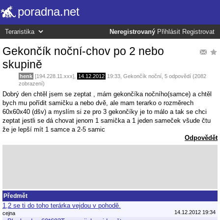
poradna.net
Neregistrovaný
Přihlásit
Registrovat
Gekončík noční-chov po 2 nebo
skupině
henk
[194.228.11.xxx],
14.12.2012
19:33
,
Gekončík noční
, 5 odpovědí (2082
zobrazení)
Dobrý den chtěl jsem se zeptat , mám gekončíka nočního(samce) a chtěl
bych mu pořídit samičku a nebo dvě, ale mam terarko o rozměrech
60x60x40 (dšv) a myslím si ze pro 3 gekončíky je to málo a tak se chci
zeptat jestli se dá chovat jenom 1 samička a 1 jeden sameček všude čtu
že je lepší mít 1 samce a 2-5 samic
Odpovědět
Předmět
1,2 se ti do toho terárka vejdou v pohodě.
14.12.2012 19:34
cejna