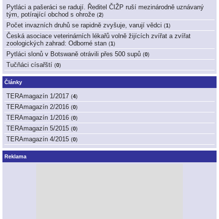
Pytláci a pašeráci se radují. Ředitel ČIŽP ruší mezinárodně uznávaný
tým, potírající obchod s ohrože
(
2
)
Počet invazních druhů se rapidně zvyšuje, varují vědci
(
1
)
Česká asociace veterinárních lékařů volně žijících zvířat a zvířat
zoologických zahrad: Odborné stan
(
1
)
Pytláci slonů v Botswaně otrávili přes 500 supů
(
0
)
Tučňáci císařští
(
0
)
Články
TERAmagazín 1/2017
(
4
)
TERAmagazín 2/2016
(
0
)
TERAmagazín 1/2016
(
0
)
TERAmagazín 5/2015
(
0
)
TERAmagazín 4/2015
(
0
)
Reklama