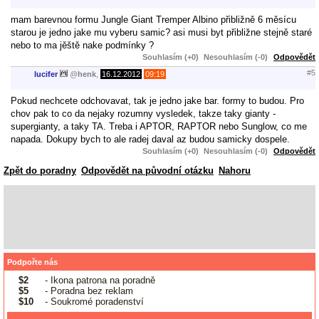
mam barevnou formu Jungle Giant Tremper Albino přibližně 6 měsícu
starou je jedno jake mu vyberu samic? asi musi byt přibližne stejně staré
nebo to ma jěště nake podmínky ?
Souhlasím (+0)
Nesouhlasím (-0)
Odpovědět
#5
lucifer
@
henk
,
16.12.2012
09:19
Pokud nechcete odchovavat, tak je jedno jake bar. formy to budou. Pro
chov pak to co da nejaky rozumny vysledek, takze taky gianty -
supergianty, a taky TA. Treba i APTOR, RAPTOR nebo Sunglow, co me
napada. Dokupy bych to ale radej daval az budou samicky dospele.
Souhlasím (+0)
Nesouhlasím (-0)
Odpovědět
Zpět do poradny
Odpovědět na původní otázku
Nahoru
Podpořte nás
$2
- Ikona patrona na poradně
$5
- Poradna bez reklam
$10
- Soukromé poradenství