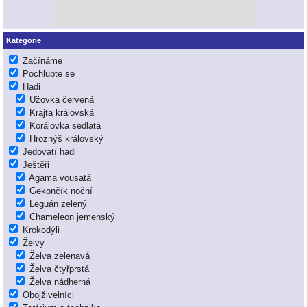
Kategorie
Začínáme
Pochlubte se
Hadi
Užovka červená
Krajta královská
Korálovka sedlatá
Hroznýš královský
Jedovatí hadi
Ještěři
Agama vousatá
Gekončík noční
Leguán zelený
Chameleon jemenský
Krokodýli
Želvy
Želva zelenavá
Želva čtyřprstá
Želva nádherná
Obojživelníci