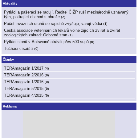
Aktuality
Pytláci a pašeráci se radují. Ředitel ČIŽP ruší mezinárodně uznávaný
tým, potírající obchod s ohrože
(
2
)
Počet invazních druhů se rapidně zvyšuje, varují vědci
(
1
)
Česká asociace veterinárních lékařů volně žijících zvířat a zvířat
zoologických zahrad: Odborné stan
(
1
)
Pytláci slonů v Botswaně otrávili přes 500 supů
(
0
)
Tučňáci císařští
(
0
)
Články
TERAmagazín 1/2017
(
4
)
TERAmagazín 2/2016
(
0
)
TERAmagazín 1/2016
(
0
)
TERAmagazín 5/2015
(
0
)
TERAmagazín 4/2015
(
0
)
Reklama