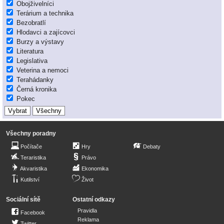
Obojživelníci
Terárium a technika
Bezobratlí
Hlodavci a zajícovci
Burzy a výstavy
Literatura
Legislativa
Veterina a nemoci
Terahádanky
Černá kronika
Pokec
Všechny poradny
Počítače
Hry
Debaty
Teraristika
Právo
Akvaristika
Ekonomika
Kutilství
Život
Sociální sítě
Ostatní odkazy
Pravidla
Facebook
Reklama
Twitter