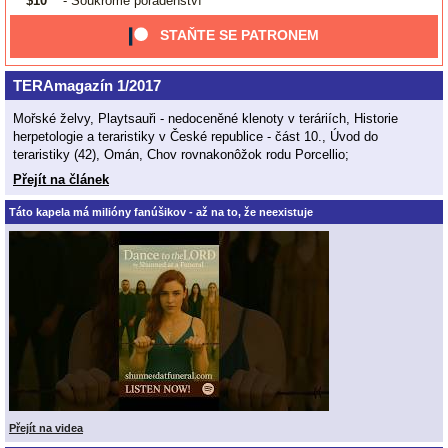
$10
- Soukromé poradenství
STAŇTE SE PATRONEM
TERAmagazín 1/2017
Mořské želvy, Playtsauři - nedoceněné klenoty v teráriích, Historie
herpetologie a teraristiky v České republice - část 10., Úvod do
teraristiky (42), Omán, Chov rovnakonôžok rodu Porcellio;
Přejít na článek
Táto kapela má milióny fanúšikov - až na to, že neexistuje
Přejít na videa