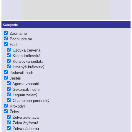
Kategorie
Začínáme
Pochlubte se
Hadi
Užovka červená
Krajta královská
Korálovka sedlatá
Hroznýš královský
Jedovatí hadi
Ještěři
Agama vousatá
Gekončík noční
Leguán zelený
Chameleon jemenský
Krokodýli
Želvy
Želva zelenavá
Želva čtyřprstá
Želva nádherná