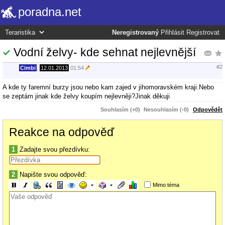
poradna.net
Neregistrovaný
Přihlásit
Registrovat
Vodní želvy- kde sehnat nejlevnější
#2
Cimbi
,
12.01.2013
01:54
A kde ty faremní burzy jsou nebo kam zajed v jihomoravském kraji.Nebo
se zeptám jinak kde želvy koupím nejlevněji?Jinak děkuji
Souhlasím (+0)
Nesouhlasím (-0)
Odpovědět
Reakce na odpověď
1
Zadajte svou přezdívku:
2
Napište svou odpověď:
Mimo téma