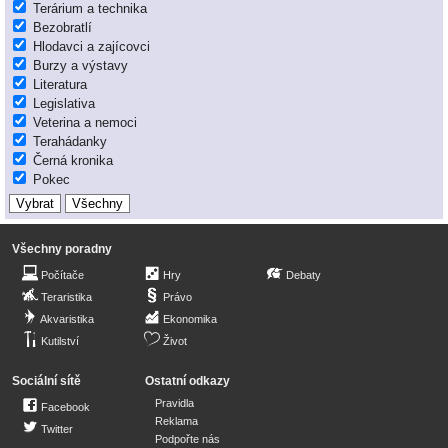
Terárium a technika
Bezobratlí
Hlodavci a zajícovci
Burzy a výstavy
Literatura
Legislativa
Veterina a nemoci
Terahádanky
Černá kronika
Pokec
Všechny poradny
Počítače
Hry
Debaty
Teraristika
Právo
Akvaristika
Ekonomika
Kutilství
Život
Sociální sítě
Ostatní odkazy
Pravidla
Facebook
Reklama
Twitter
Podpořte nás