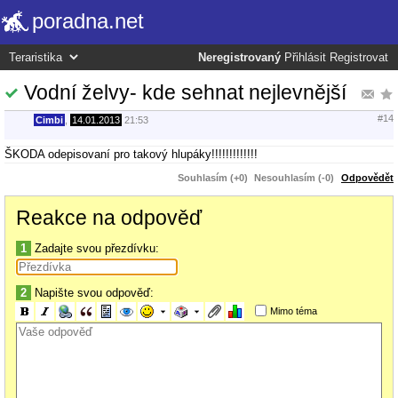
poradna.net
Neregistrovaný
Přihlásit
Registrovat
Vodní želvy- kde sehnat nejlevnější
#14
Cimbi
,
14.01.2013
21:53
ŠKODA odepisovaní pro takový hlupáky!!!!!!!!!!!!!
Souhlasím (+0)
Nesouhlasím (-0)
Odpovědět
Reakce na odpověď
1
Zadajte svou přezdívku:
2
Napište svou odpověď:
Mimo téma