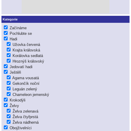
Kategorie
Začínáme
Pochlubte se
Hadi
Užovka červená
Krajta královská
Korálovka sedlatá
Hroznýš královský
Jedovatí hadi
Ještěři
Agama vousatá
Gekončík noční
Leguán zelený
Chameleon jemenský
Krokodýli
Želvy
Želva zelenavá
Želva čtyřprstá
Želva nádherná
Obojživelníci