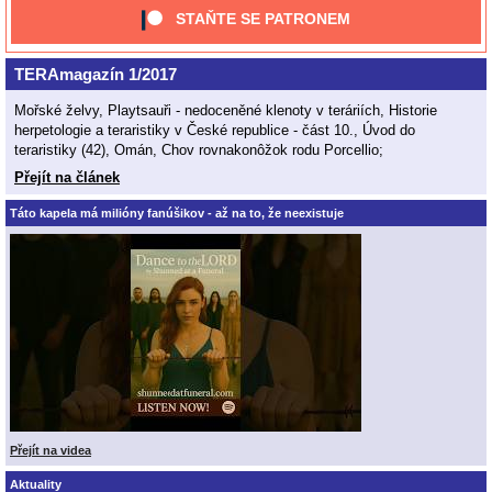
STAŇTE SE PATRONEM
TERAmagazín 1/2017
Mořské želvy, Playtsauři - nedoceněné klenoty v teráriích, Historie
herpetologie a teraristiky v České republice - část 10., Úvod do
teraristiky (42), Omán, Chov rovnakonôžok rodu Porcellio;
Přejít na článek
Táto kapela má milióny fanúšikov - až na to, že neexistuje
Přejít na videa
Aktuality