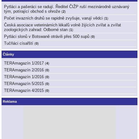
Pytláci a pašeráci se radují. Ředitel ČIŽP ruší mezinárodně uznávaný
tým, potírající obchod s ohrože
(
2
)
Počet invazních druhů se rapidně zvyšuje, varují vědci
(
1
)
Česká asociace veterinárních lékařů volně žijících zvířat a zvířat
zoologických zahrad: Odborné stan
(
1
)
Pytláci slonů v Botswaně otrávili přes 500 supů
(
0
)
Tučňáci císařští
(
0
)
Články
TERAmagazín 1/2017
(
4
)
TERAmagazín 2/2016
(
0
)
TERAmagazín 1/2016
(
0
)
TERAmagazín 5/2015
(
0
)
TERAmagazín 4/2015
(
0
)
Reklama