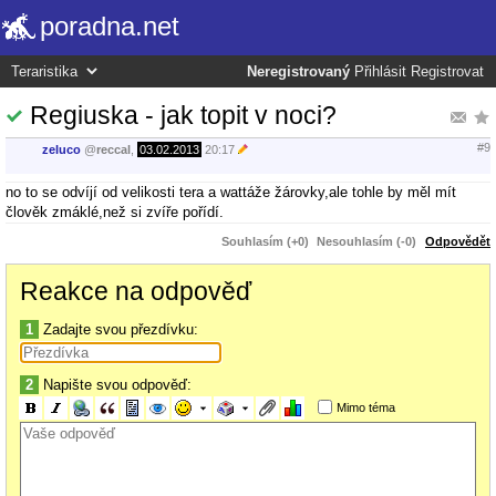
poradna.net
Neregistrovaný
Přihlásit
Registrovat
Regiuska - jak topit v noci?
#9
zeluco
@
reccal
,
03.02.2013
20:17
no to se odvíjí od velikosti tera a wattáže žárovky,ale tohle by měl mít
člověk zmáklé,než si zvíře pořídí.
Souhlasím (+0)
Nesouhlasím (-0)
Odpovědět
Reakce na odpověď
1
Zadajte svou přezdívku:
2
Napište svou odpověď:
Mimo téma