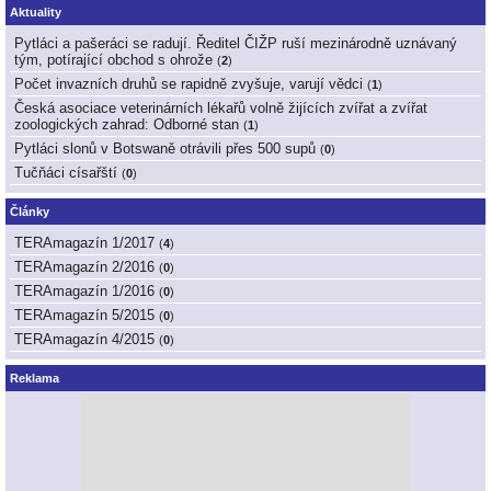
Aktuality
Pytláci a pašeráci se radují. Ředitel ČIŽP ruší mezinárodně uznávaný
tým, potírající obchod s ohrože
(
2
)
Počet invazních druhů se rapidně zvyšuje, varují vědci
(
1
)
Česká asociace veterinárních lékařů volně žijících zvířat a zvířat
zoologických zahrad: Odborné stan
(
1
)
Pytláci slonů v Botswaně otrávili přes 500 supů
(
0
)
Tučňáci císařští
(
0
)
Články
TERAmagazín 1/2017
(
4
)
TERAmagazín 2/2016
(
0
)
TERAmagazín 1/2016
(
0
)
TERAmagazín 5/2015
(
0
)
TERAmagazín 4/2015
(
0
)
Reklama