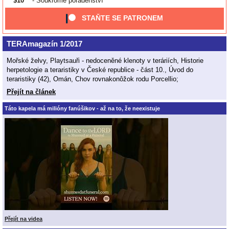
$10
- Soukromé poradenství
STAŇTE SE PATRONEM
TERAmagazín 1/2017
Mořské želvy, Playtsauři - nedoceněné klenoty v teráriích, Historie
herpetologie a teraristiky v České republice - část 10., Úvod do
teraristiky (42), Omán, Chov rovnakonôžok rodu Porcellio;
Přejít na článek
Táto kapela má milióny fanúšikov - až na to, že neexistuje
Přejít na videa