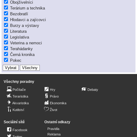
Obojživelníci
Terárium a technika
Bezobratlí
Hlodavci a zajícovci
Burzy a výstavy
Literatura
Legislativa
Veterina a nemoci
Terahádanky
Černá kronika
Pokec
Všechny poradny
Počítače
Hry
Debaty
Teraristika
Právo
Akvaristika
Ekonomika
Kutilství
Život
Sociální sítě
Ostatní odkazy
Pravidla
Facebook
Reklama
Twitter