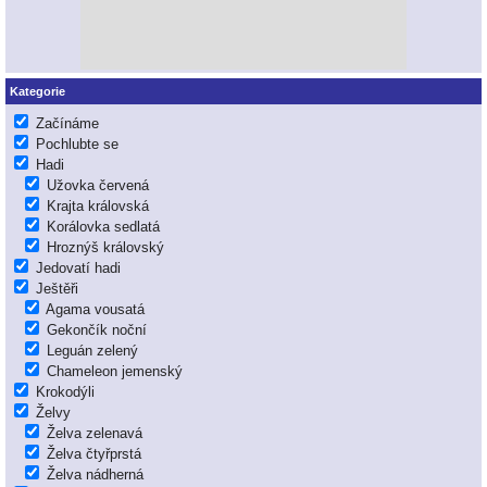
Kategorie
Začínáme
Pochlubte se
Hadi
Užovka červená
Krajta královská
Korálovka sedlatá
Hroznýš královský
Jedovatí hadi
Ještěři
Agama vousatá
Gekončík noční
Leguán zelený
Chameleon jemenský
Krokodýli
Želvy
Želva zelenavá
Želva čtyřprstá
Želva nádherná