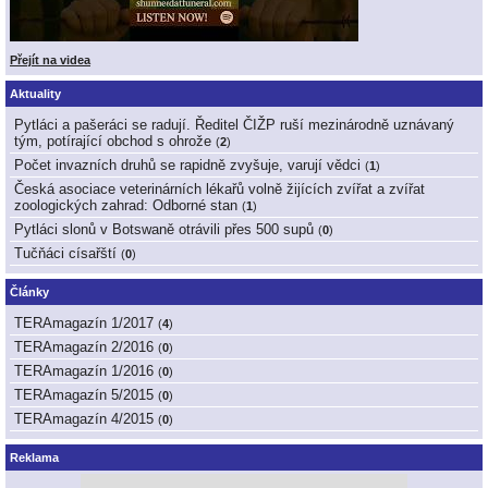
Přejít na videa
Aktuality
Pytláci a pašeráci se radují. Ředitel ČIŽP ruší mezinárodně uznávaný
tým, potírající obchod s ohrože
(
2
)
Počet invazních druhů se rapidně zvyšuje, varují vědci
(
1
)
Česká asociace veterinárních lékařů volně žijících zvířat a zvířat
zoologických zahrad: Odborné stan
(
1
)
Pytláci slonů v Botswaně otrávili přes 500 supů
(
0
)
Tučňáci císařští
(
0
)
Články
TERAmagazín 1/2017
(
4
)
TERAmagazín 2/2016
(
0
)
TERAmagazín 1/2016
(
0
)
TERAmagazín 5/2015
(
0
)
TERAmagazín 4/2015
(
0
)
Reklama