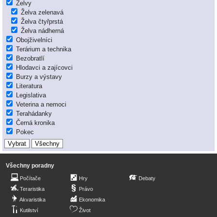
Želvy
Želva zelenavá
Želva čtyřprstá
Želva nádherná
Obojživelníci
Terárium a technika
Bezobratlí
Hlodavci a zajícovci
Burzy a výstavy
Literatura
Legislativa
Veterina a nemoci
Terahádanky
Černá kronika
Pokec
Všechny poradny
Počítače
Hry
Debaty
Teraristika
Právo
Akvaristika
Ekonomika
Kutilství
Život