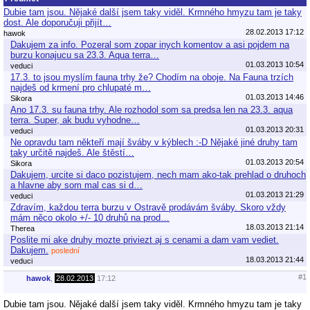
Dubie tam jsou. Nějaké další jsem taky viděl. Krmného hmyzu tam je taky
dost. Ale doporučuji přijít…
28.02.2013 17:12
hawok
Dakujem za info. Pozeral som zopar inych komentov a asi pojdem na
burzu konajucu sa 23.3. Aqua terra…
01.03.2013 10:54
veduci
17.3. to jsou myslím fauna trhy že? Chodím na oboje. Na Fauna trzích
najdeš od krmení pro chlupaté m…
01.03.2013 14:46
Sikora
Ano 17.3. su fauna trhy. Ale rozhodol som sa predsa len na 23.3. aqua
terra. Super, ak budu vyhodne…
01.03.2013 20:31
veduci
Ne opravdu tam někteří mají šváby v kýblech :-D Nějaké jiné druhy tam
taky určitě najdeš. Ale štěstí…
01.03.2013 20:54
Sikora
Dakujem, urcite si daco pozistujem, nech mam ako-tak prehlad o druhoch
a hlavne aby som mal cas si d…
01.03.2013 21:29
veduci
Zdravím, každou terra burzu v Ostravě prodávám šváby. Skoro vždy
mám něco okolo +/- 10 druhů na prod…
18.03.2013 21:14
Therea
Poslite mi ake druhy mozte priviezt aj s cenami a dam vam vediet.
Dakujem.
poslední
18.03.2013 21:44
veduci
#1
hawok
,
28.02.2013
17:12
Dubie tam jsou. Nějaké další jsem taky viděl. Krmného hmyzu tam je taky