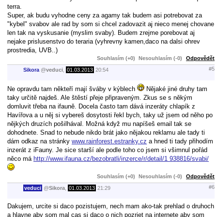
terra.
Super, ak budu vyhodne ceny za agamy tak budem asi potrebovat za
"kybel" svabov ale rad by som si chcel zadovazit aj nieco menej chovane
len tak na vyskusanie (myslim svaby). Budem zrejme porebovat aj
nejake prislusenstvo do teraria (vyhrevny kamen,daco na dalsi ohrev
prostredia, UVB..)
Souhlasím (+0)
Nesouhlasím (-0)
Odpovědět
#5
Sikora
@
veduci
,
01.03.2013
20:54
Ne opravdu tam někteří mají šváby v kýblech
Nějaké jiné druhy tam
taky určitě najdeš. Ale štěstí přeje připraveným. Zkus se s někým
domluvit třeba na ifauně. Docela často tam dává inzeráty chlapík z
Havířova a u něj si vybereš dosytosti řekl bych, taky už jsem od něho po
nějkých druzích pošilhával. Možná když mu napíšeš email tak se
dohodnete. Snad to nebude nikdo brát jako nějakou reklamu ale tady ti
dám odkaz na stránky
www.rainforest.estranky.cz
a hned ti tady přihodím
inzerát z iFauny. Je sice starší ale podle toho co jsem si všimnul pořád
něco má
http://www.ifauna.cz/bezobratli/inzerce/r/detail/1 938816/svabi/
Souhlasím (+0)
Nesouhlasím (-0)
Odpovědět
#6
veduci
@
Sikora
,
01.03.2013
21:29
Dakujem, urcite si daco pozistujem, nech mam ako-tak prehlad o druhoch
a hlavne aby som mal cas si daco o nich pozriet na internete aby som