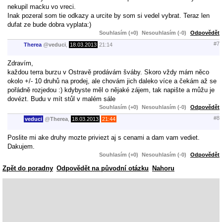
nekupil macku vo vreci.
Inak pozeral som tie odkazy a urcite by som si vedel vybrat. Teraz len
dufat ze bude dobra vyplata:)
Souhlasím (+0)
Nesouhlasím (-0)
Odpovědět
#7
Therea
@
veduci
,
18.03.2013
21:14
Zdravím,
každou terra burzu v Ostravě prodávám šváby. Skoro vždy mám něco
okolo +/- 10 druhů na prodej, ale chovám jich daleko více a čekám až se
pořádně rozjedou :) kdybyste měl o nějaké zájem, tak napište a můžu je
dovézt. Budu v mít stůl v malém sále
Souhlasím (+0)
Nesouhlasím (-0)
Odpovědět
#8
veduci
@
Therea
,
18.03.2013
21:44
Poslite mi ake druhy mozte priviezt aj s cenami a dam vam vediet.
Dakujem.
Souhlasím (+0)
Nesouhlasím (-0)
Odpovědět
Zpět do poradny
Odpovědět na původní otázku
Nahoru