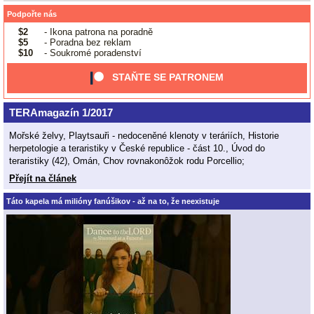
Podpořte nás
$2
- Ikona patrona na poradně
$5
- Poradna bez reklam
$10
- Soukromé poradenství
STAŇTE SE PATRONEM
TERAmagazín 1/2017
Mořské želvy, Playtsauři - nedoceněné klenoty v teráriích, Historie
herpetologie a teraristiky v České republice - část 10., Úvod do
teraristiky (42), Omán, Chov rovnakonôžok rodu Porcellio;
Přejít na článek
Táto kapela má milióny fanúšikov - až na to, že neexistuje