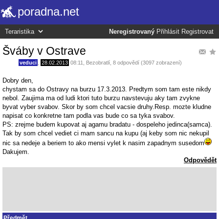
poradna.net
Neregistrovaný
Přihlásit
Registrovat
Šváby v Ostrave
veduci
,
28.02.2013
08:11
,
Bezobratlí
, 8 odpovědí (3097 zobrazení)
Dobry den,
chystam sa do Ostravy na burzu 17.3.2013. Predtym som tam este nikdy
nebol. Zaujima ma od ludi ktori tuto burzu navstevuju aky tam zvykne
byvat vyber svabov. Skor by som chcel vacsie druhy.Resp. mozte kludne
napisat co konkretne tam podla vas bude co sa tyka svabov.
PS: zrejme budem kupovat aj agamu bradatu - dospeleho jedinca(samca).
Tak by som chcel vediet ci mam sancu na kupu (aj keby som nic nekupil
nic sa nedeje a beriem to ako mensi vylet k nasim zapadnym susedom
Dakujem.
Odpovědět
Předmět