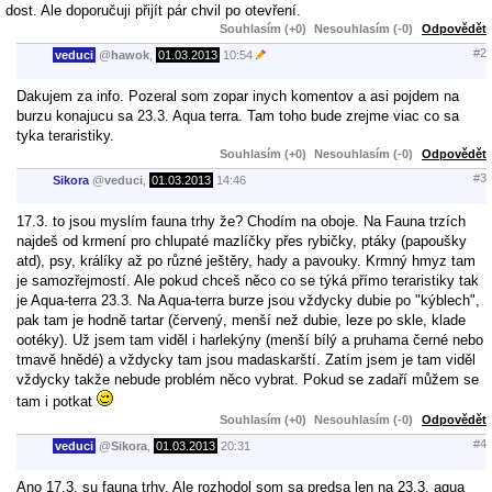
dost. Ale doporučuji přijít pár chvil po otevření.
Souhlasím (+0)
Nesouhlasím (-0)
Odpovědět
#2
veduci
@
hawok
,
01.03.2013
10:54
Dakujem za info. Pozeral som zopar inych komentov a asi pojdem na
burzu konajucu sa 23.3. Aqua terra. Tam toho bude zrejme viac co sa
tyka teraristiky.
Souhlasím (+0)
Nesouhlasím (-0)
Odpovědět
#3
Sikora
@
veduci
,
01.03.2013
14:46
17.3. to jsou myslím fauna trhy že? Chodím na oboje. Na Fauna trzích
najdeš od krmení pro chlupaté mazlíčky přes rybičky, ptáky (papoušky
atd), psy, králíky až po různé ještěry, hady a pavouky. Krmný hmyz tam
je samozřejmostí. Ale pokud chceš něco co se týká přímo teraristiky tak
je Aqua-terra 23.3. Na Aqua-terra burze jsou vždycky dubie po "kýblech",
pak tam je hodně tartar (červený, menší než dubie, leze po skle, klade
ootéky). Už jsem tam viděl i harlekýny (menší bílý a pruhama černé nebo
tmavě hnědé) a vždycky tam jsou madaskarští. Zatím jsem je tam viděl
vždycky takže nebude problém něco vybrat. Pokud se zadaří můžem se
tam i potkat
Souhlasím (+0)
Nesouhlasím (-0)
Odpovědět
#4
veduci
@
Sikora
,
01.03.2013
20:31
Ano 17.3. su fauna trhy. Ale rozhodol som sa predsa len na 23.3. aqua