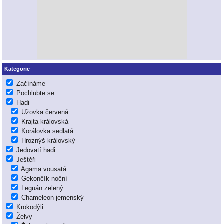
Kategorie
Začínáme
Pochlubte se
Hadi
Užovka červená
Krajta královská
Korálovka sedlatá
Hroznýš královský
Jedovatí hadi
Ještěři
Agama vousatá
Gekončík noční
Leguán zelený
Chameleon jemenský
Krokodýli
Želvy