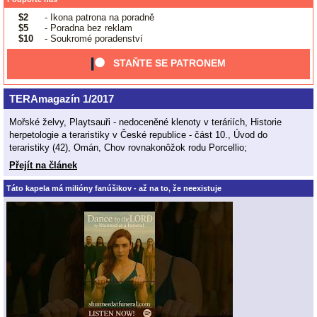
$2
- Ikona patrona na poradně
$5
- Poradna bez reklam
$10
- Soukromé poradenství
STAŇTE SE PATRONEM
TERAmagazín 1/2017
Mořské želvy, Playtsauři - nedoceněné klenoty v teráriích, Historie
herpetologie a teraristiky v České republice - část 10., Úvod do
teraristiky (42), Omán, Chov rovnakonôžok rodu Porcellio;
Přejít na článek
Táto kapela má milióny fanúšikov - až na to, že neexistuje