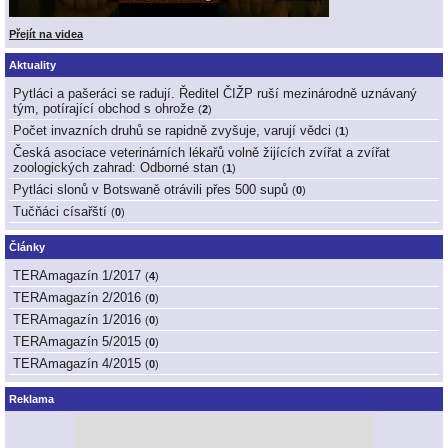
Přejít na videa
Aktuality
Pytláci a pašeráci se radují. Ředitel ČIŽP ruší mezinárodně uznávaný
tým, potírající obchod s ohrože
(
2
)
Počet invazních druhů se rapidně zvyšuje, varují vědci
(
1
)
Česká asociace veterinárních lékařů volně žijících zvířat a zvířat
zoologických zahrad: Odborné stan
(
1
)
Pytláci slonů v Botswaně otrávili přes 500 supů
(
0
)
Tučňáci císařští
(
0
)
Články
TERAmagazín 1/2017
(
4
)
TERAmagazín 2/2016
(
0
)
TERAmagazín 1/2016
(
0
)
TERAmagazín 5/2015
(
0
)
TERAmagazín 4/2015
(
0
)
Reklama