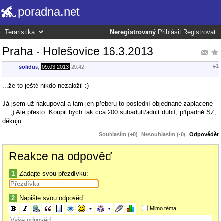
poradna.net
Neregistrovaný
Přihlásit
Registrovat
Praha - Holešovice 16.3.2013
#1
solidus
,
09.03.2013
20:42
...že to ještě nikdo nezaložil :)
Já jsem už nakupoval a tam jen přeberu to poslední objednané zaplacené
... ;) Ale přesto. Koupil bych tak cca 200 subadult/adult dubií, případně SZ,
děkuju.
Souhlasím (+0)
Nesouhlasím (-0)
Odpovědět
Reakce na odpověď
1
Zadajte svou přezdívku:
2
Napište svou odpověď:
Mimo téma