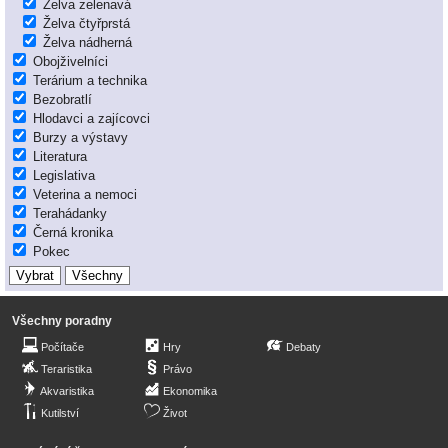
Želva zelenavá
Želva čtyřprstá
Želva nádherná
Obojživelníci
Terárium a technika
Bezobratlí
Hlodavci a zajícovci
Burzy a výstavy
Literatura
Legislativa
Veterina a nemoci
Terahádanky
Černá kronika
Pokec
Všechny poradny
Počítače
Hry
Debaty
Teraristika
Právo
Akvaristika
Ekonomika
Kutilství
Život