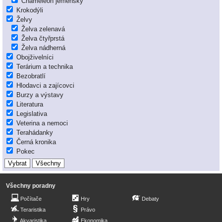
Chameleon jemenský
Krokodýli
Želvy
Želva zelenavá
Želva čtyřprstá
Želva nádherná
Obojživelníci
Terárium a technika
Bezobratlí
Hlodavci a zajícovci
Burzy a výstavy
Literatura
Legislativa
Veterina a nemoci
Terahádanky
Černá kronika
Pokec
Všechny poradny
Počítače
Hry
Debaty
Teraristika
Právo
Akvaristika
Ekonomika