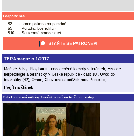
Podpořte nás
$2
- Ikona patrona na poradně
$5
- Poradna bez reklam
$10
- Soukromé poradenství
STAŇTE SE PATRONEM
TERAmagazín 1/2017
Mořské želvy, Playtsauři - nedoceněné klenoty v teráriích, Historie
herpetologie a teraristiky v České republice - část 10., Úvod do
teraristiky (42), Omán, Chov rovnakonôžok rodu Porcellio;
Přejít na článek
Táto kapela má milióny fanúšikov - až na to, že neexistuje