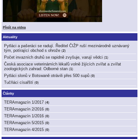
Přejít na videa
Aktuality
Pytláci a pašeráci se radují. Ředitel ČIŽP ruší mezinárodně uznávaný
tým, potírající obchod s ohrože
(
2
)
Počet invazních druhů se rapidně zvyšuje, varují vědci
(
1
)
Česká asociace veterinárních lékařů volně žijících zvířat a zvířat
zoologických zahrad: Odborné stan
(
1
)
Pytláci slonů v Botswaně otrávili přes 500 supů
(
0
)
Tučňáci císařští
(
0
)
Články
TERAmagazín 1/2017
(
4
)
TERAmagazín 2/2016
(
0
)
TERAmagazín 1/2016
(
0
)
TERAmagazín 5/2015
(
0
)
TERAmagazín 4/2015
(
0
)