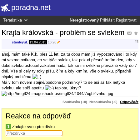
poradna.net
Neregistrovaný
Přihlásit
Registrovat
Krajta královská - problém se svlekem
#5
stanleyul
,
13.04.2013
16:26
ahoj, mám také K.k. přes 11 let, za tu dobu mám již vypozorováno i to kdy
mi vezme potkana, co se týče svleku, tak pokud přesně trefím den, kdy v
době svleku ustoupil zakalení hada, tak se mi svlékne převážně vždy do 7
dnů. Vše si celý ty roky píšu, čím a kdy krmím, vše o svleku, případně
nějaký probléma
Má v tom novém stejné/podobné podmínky? to se asi až tak netýká
svleku, ale spíš apetitu
teplota, úkryt?
Souhlasím (+0)
Nesouhlasím (-0)
Odpovědět
Reakce na odpověď
1
Zadajte svou přezdívku: