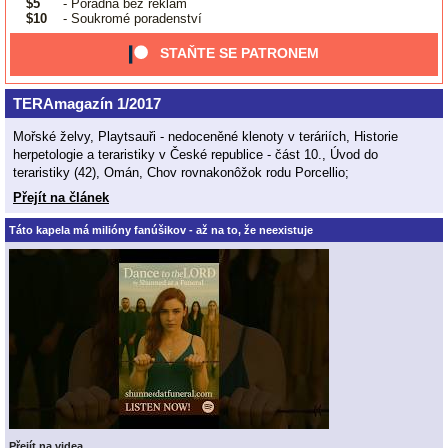
$5
- Poradna bez reklam
$10
- Soukromé poradenství
STAŇTE SE PATRONEM
TERAmagazín 1/2017
Mořské želvy, Playtsauři - nedoceněné klenoty v teráriích, Historie
herpetologie a teraristiky v České republice - část 10., Úvod do
teraristiky (42), Omán, Chov rovnakonôžok rodu Porcellio;
Přejít na článek
Táto kapela má milióny fanúšikov - až na to, že neexistuje
Přejít na videa