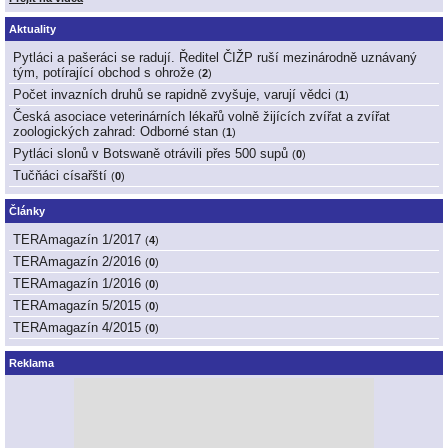
Aktuality
Pytláci a pašeráci se radují. Ředitel ČIŽP ruší mezinárodně uznávaný
tým, potírající obchod s ohrože
(
2
)
Počet invazních druhů se rapidně zvyšuje, varují vědci
(
1
)
Česká asociace veterinárních lékařů volně žijících zvířat a zvířat
zoologických zahrad: Odborné stan
(
1
)
Pytláci slonů v Botswaně otrávili přes 500 supů
(
0
)
Tučňáci císařští
(
0
)
Články
TERAmagazín 1/2017
(
4
)
TERAmagazín 2/2016
(
0
)
TERAmagazín 1/2016
(
0
)
TERAmagazín 5/2015
(
0
)
TERAmagazín 4/2015
(
0
)
Reklama