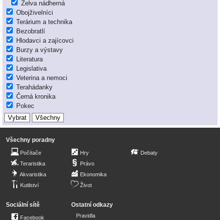
Želva nádherná
Obojživelníci
Terárium a technika
Bezobratlí
Hlodavci a zajícovci
Burzy a výstavy
Literatura
Legislativa
Veterina a nemoci
Terahádanky
Černá kronika
Pokec
Všechny poradny
Počítače
Hry
Debaty
Teraristika
Právo
Akvaristika
Ekonomika
Kutilství
Život
Sociální sítě
Ostatní odkazy
Pravidla
Facebook