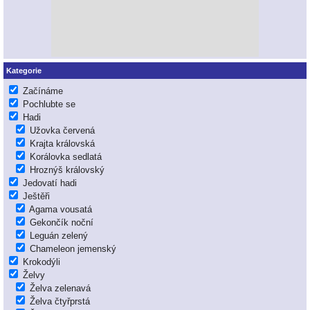
Kategorie
Začínáme
Pochlubte se
Hadi
Užovka červená
Krajta královská
Korálovka sedlatá
Hroznýš královský
Jedovatí hadi
Ještěři
Agama vousatá
Gekončík noční
Leguán zelený
Chameleon jemenský
Krokodýli
Želvy
Želva zelenavá
Želva čtyřprstá