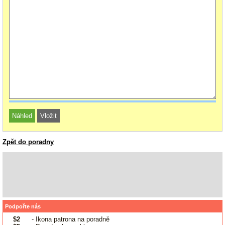
Zpět do poradny
Podpořte nás
$2
- Ikona patrona na poradně