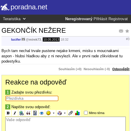
poradna.net
Neregistrovaný
Přihlásit
Registrovat
GEKONČÍK NEŽERE
#3
lucifer
@
mirek73
,
10.05.2013
18:32
Bych tam nechal trvale pustene nejake krmeni, misku s moucnakami
aspon - hlubsi hladkou aby z ni nevylezli. Ale v prvni rade zlikvidovat tu
podestylku.
Souhlasím (+0)
Nesouhlasím (-0)
Odpovědět
Reakce na odpověď
1
Zadajte svou přezdívku:
2
Napište svou odpověď:
Mimo téma