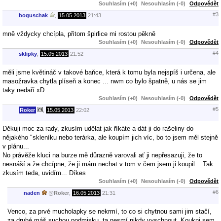
Souhlasím (+0)
Nesouhlasím (-0)
Odpovědět
#3
boguschak
,
15.05.2013
21:43
mně vždycky chcípla, přitom špirlice mi rostou pěkně
Souhlasím (+0)
Nesouhlasím (-0)
Odpovědět
#4
sklipky
,
15.05.2013
21:52
měli jsme květináč v takové baňce, která k tomu byla nejspíš i určena, ale
masožravka chytla plíseň a konec ... nwm co bylo špatně, u nás se jim
taky nedaří xD
Souhlasím (+0)
Nesouhlasím (-0)
Odpovědět
#5
Roker
,
15.05.2013
22:02
Děkuji moc za rady, zkusím udělat jak říkáte a dát ji do rašeliny do
nějakého "skleníku nebo terárka, ale koupím jich víc, bo to jsem měl stejně
v plánu...
No právěže kluci na burze mě důrazně varovali ať ji nepřesazuji, že to
nesnáší a že chcípne, že ji mám nechat v tom v čem jsem ji koupil... Tak
zkusím teda, uvidím... Díkes
Souhlasím (+0)
Nesouhlasím (-0)
Odpovědět
#6
naden
@
Roker
,
16.05.2013
21:31
Venco, za prvé mucholapky se nekrmí, to co si chytnou sami jim stačí,
za druhé máš suchou podmisku, ta nesmí nikdy vyschnout. Koukni sem