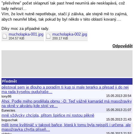
"přešvihne" počet sklapnutí tak past hned neumírá ale nesklapává, což
tady nehrozí...
Vím, že lovit nutně nepotřebuje, stačí jí zálivka, ale stejně mě to zajímá,
abych neumřel blbej, tak pokud by byl někdo v této oblasti kovaný....
Díky moc za případné rady.
mucholapka-001.jpg
mucholapka-002.jpg
204.57 KiB
200.17 KiB
Odpovědět
Předmět
pěstoval sem je dlouho a poradím ti kup si male terarko a přesad ji do nej
ma rada kyselou pudu(raše…
15.05.2013 20:54
tony86
Ahoj. Podle mého prodělala obrnu :-D. Teď vážně kamarád má masožravky
na okně v akváriu,kde stojí ve…
15.05.2013 21:07
Eunectes.
mně vždycky chcípla, přitom špirlice mi rostou pěkně
15.05.2013 21:43
boguschak
měli jsme květináč v takové baňce, která k tomu byla nejspíš i určena, ale
masožravka chytla plíseň…
15.05.2013 21:52
sklipky