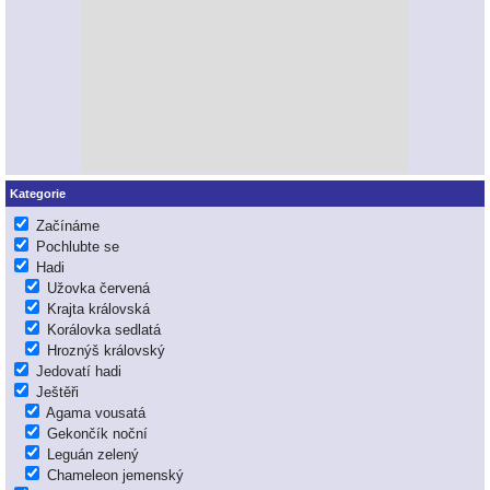
Kategorie
Začínáme
Pochlubte se
Hadi
Užovka červená
Krajta královská
Korálovka sedlatá
Hroznýš královský
Jedovatí hadi
Ještěři
Agama vousatá
Gekončík noční
Leguán zelený
Chameleon jemenský