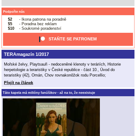
Podpořte nás
$2
- Ikona patrona na poradně
$5
- Poradna bez reklam
$10
- Soukromé poradenství
STAŇTE SE PATRONEM
TERAmagazín 1/2017
Mořské želvy, Playtsauři - nedoceněné klenoty v teráriích, Historie
herpetologie a teraristiky v České republice - část 10., Úvod do
teraristiky (42), Omán, Chov rovnakonôžok rodu Porcellio;
Přejít na článek
Táto kapela má milióny fanúšikov - až na to, že neexistuje