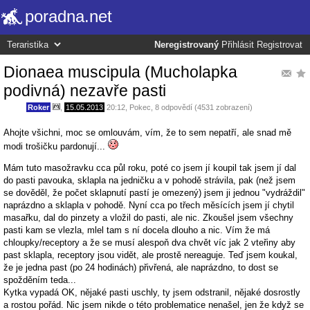
poradna.net
Neregistrovaný
Přihlásit
Registrovat
Dionaea muscipula (Mucholapka
podivná) nezavře pasti
Roker
,
15.05.2013
20:12
,
Pokec
, 8 odpovědí (4531 zobrazení)
Ahojte všichni, moc se omlouvám, vím, že to sem nepatří, ale snad mě
modi trošičku pardonují...
Mám tuto masožravku cca půl roku, poté co jsem jí koupil tak jsem jí dal
do pasti pavouka, sklapla na jedničku a v pohodě strávila, pak (než jsem
se dověděl, že počet sklapnutí pastí je omezený) jsem ji jednou "vydráždil"
naprázdno a sklapla v pohodě. Nyní cca po třech měsících jsem jí chytil
masařku, dal do pinzety a vložil do pasti, ale nic. Zkoušel jsem všechny
pasti kam se vlezla, mlel tam s ní docela dlouho a nic. Vím že má
chloupky/receptory a že se musí alespoň dva chvět víc jak 2 vteřiny aby
past sklapla, receptory jsou vidět, ale prostě nereaguje. Teď jsem koukal,
že je jedna past (po 24 hodinách) přivřená, ale naprázdno, to dost se
spožděním teda...
Kytka vypadá OK, nějaké pasti uschly, ty jsem odstranil, nějaké dosrostly
a rostou pořád. Nic jsem nikde o této problematice nenašel, jen že když se