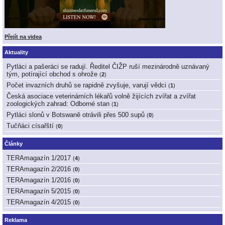
Přejít na videa
Aktuality
Pytláci a pašeráci se radují. Ředitel ČIŽP ruší mezinárodně uznávaný
tým, potírající obchod s ohrože
(
2
)
Počet invazních druhů se rapidně zvyšuje, varují vědci
(
1
)
Česká asociace veterinárních lékařů volně žijících zvířat a zvířat
zoologických zahrad: Odborné stan
(
1
)
Pytláci slonů v Botswaně otrávili přes 500 supů
(
0
)
Tučňáci císařští
(
0
)
Články
TERAmagazín 1/2017
(
4
)
TERAmagazín 2/2016
(
0
)
TERAmagazín 1/2016
(
0
)
TERAmagazín 5/2015
(
0
)
TERAmagazín 4/2015
(
0
)
Reklama