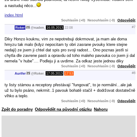
a nastuduj něco...
index.html
Souhlasím (+0)
Nesouhlasím (-0)
Odpovědět
#7
Roker
@
naden
,
16.05.2013
22:08
Diky Honzo kouknu, vim ze nepotrebuji dokrmovat, ja mam ale doma
hmyzu tak malo (kdyz nepocitam ty obri zasrane pvouky ktere stejne
nedaji) ze jsem ji chtel dat spis pro svoji radost... Ono poznas jestli si
chytla dle zavrene pasti a opravdu od toho maleho pavouka co jsem ji dal
nemela "v hube".... Podleju ji a uvdime. Za odkaz jeste jednou diky
Souhlasím (+0)
Nesouhlasím (-0)
Odpovědět
#8
Aurifer
@
Roker
,
17.05.2013
17:53
ty listy stárnou a receptory přestávají "fungovat", to je normální...ale jak
už tu bylo psáno, nekrmit..1 pavouk bohatě stačil + dodržovat dostatečně
vlhko a teplo.
Souhlasím (+0)
Nesouhlasím (-0)
Odpovědět
Zpět do poradny
Odpovědět na původní otázku
Nahoru