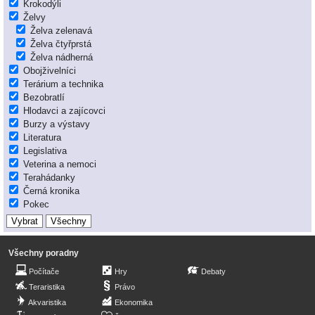
Krokodýli
Želvy
Želva zelenavá
Želva čtyřprstá
Želva nádherná
Obojživelníci
Terárium a technika
Bezobratlí
Hlodavci a zajícovci
Burzy a výstavy
Literatura
Legislativa
Veterina a nemoci
Terahádanky
Černá kronika
Pokec
Všechny poradny
Počítače
Hry
Debaty
Teraristika
Právo
Akvaristika
Ekonomika