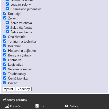
Leguán zelený
Chameleon jemenský
Krokodýli
Želvy
Želva zelenavá
Želva čtyřprstá
Želva nádherná
Obojživelníci
Terárium a technika
Bezobratlí
Hlodavci a zajícovci
Burzy a výstavy
Literatura
Legislativa
Veterina a nemoci
Terahádanky
Černá kronika
Pokec
Všechny poradny
Počítače
Hry
Debaty