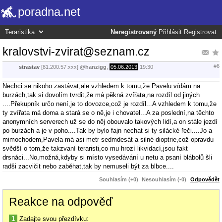
poradna.net
Neregistrovaný
Přihlásit
Registrovat
kralovstvi-zvirat@seznam.cz
#6
strastav
[81.200.57.xxx]
@
hanzigg
,
05.06.2013
19:30
Nechci se nikoho zastávat,ale vzhledem k tomu,že Pavelu vídám na
burzách,tak si dovolím tvrdit,že má pěkná zvířata,na rozdíl od jiných
....Překupník určo není,je to dovozce,což je rozdíl...A vzhledem k tomu,že
ty zvířata má doma a stará se o ně,je i chovatel...A za poslední,na těchto
anonymních serverech už se do něj obouvalo takových lidí,a on stále jezdí
po burzách a je v poho....Tak by bylo fajn nechat si ty silácké řeči....Jo a
mimochodem,Pavela má asi metr sedmdesát a silné dioptrie,což opravdu
svědší o tom,že takzvaní teraristi,co mu hrozí likvidací,jsou fakt
drsnáci...No,možná,kdyby si místo vysedávání u netu a psaní blábolů šli
radši zacvičit nebo zaběhat,tak by nemuseli být za blbce....
Souhlasím (+0)
Nesouhlasím (-0)
Odpovědět
Reakce na odpověď
1
Zadajte svou přezdívku: