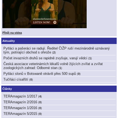
Přejít na videa
Aktuality
Pytláci a pašeráci se radují. Ředitel ČIŽP ruší mezinárodně uznávaný
tým, potírající obchod s ohrože
(
2
)
Počet invazních druhů se rapidně zvyšuje, varují vědci
(
1
)
Česká asociace veterinárních lékařů volně žijících zvířat a zvířat
zoologických zahrad: Odborné stan
(
1
)
Pytláci slonů v Botswaně otrávili přes 500 supů
(
0
)
Tučňáci císařští
(
0
)
Články
TERAmagazín 1/2017
(
4
)
TERAmagazín 2/2016
(
0
)
TERAmagazín 1/2016
(
0
)
TERAmagazín 5/2015
(
0
)