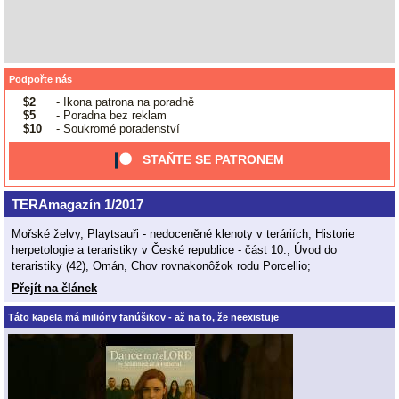
Podpořte nás
$2
- Ikona patrona na poradně
$5
- Poradna bez reklam
$10
- Soukromé poradenství
STAŇTE SE PATRONEM
TERAmagazín 1/2017
Mořské želvy, Playtsauři - nedoceněné klenoty v teráriích, Historie
herpetologie a teraristiky v České republice - část 10., Úvod do
teraristiky (42), Omán, Chov rovnakonôžok rodu Porcellio;
Přejít na článek
Táto kapela má milióny fanúšikov - až na to, že neexistuje