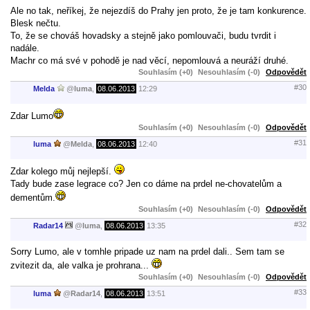
Ale no tak, neříkej, že nejezdíš do Prahy jen proto, že je tam konkurence.
Blesk nečtu.
To, že se chováš hovadsky a stejně jako pomlouvači, budu tvrdit i
nadále.
Machr co má své v pohodě je nad věcí, nepomlouvá a neuráží druhé.
Souhlasím (+0)
Nesouhlasím (-0)
Odpovědět
#30
Melda
@
luma
,
08.06.2013
12:29
Zdar Lumo
Souhlasím (+0)
Nesouhlasím (-0)
Odpovědět
#31
luma
@
Melda
,
08.06.2013
12:40
Zdar kolego můj nejlepší.
Tady bude zase legrace co? Jen co dáme na prdel ne-chovatelům a
dementům.
Souhlasím (+0)
Nesouhlasím (-0)
Odpovědět
#32
Radar14
@
luma
,
08.06.2013
13:35
Sorry Lumo, ale v tomhle pripade uz nam na prdel dali.. Sem tam se
zvitezit da, ale valka je prohrana...
Souhlasím (+0)
Nesouhlasím (-0)
Odpovědět
#33
luma
@
Radar14
,
08.06.2013
13:51