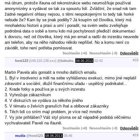
má útrum, protože ifauna od rekonstrukce webu neumožňuje používat
anonymizéry a vydávat se tak za spoustu lidí. Zvláštní, že snad rok tam
žádné negativní ohlasy nejsou, s těmi nespokojenými to tedy tak horké
nebude že? Kam by se jinak poděly? Já koupím od člověka, který má
mnohaletou historii a praxi a umí i poradit, na svém webu zveřejňuje
podrobná data o sobě a tomu kdo má pochybnosti předloží dokumentaci
k dovozu, než od člověka, který má jen email a radši do inzerátu neuvede
ani telefon, aby na něho náhodou někdo nepřišel. No a komu není co
závidět, toho není potřeba pomlouvat.
Souhlasím (+0)
Nesouhlasím (-0)
Odpovědět
#18
host123
[149.210.138.xxx]
@
babubu
,
08.06.2013
02:42
Martin Pavela alis goniatit a mnoho dalších emailu.
1. Byl v insolvenci a měl na sebe vyhlášenou exekuci, mimo jiné neplatil
zdravotní a sociální, dlužil finančnímu uřadu - uspěšný podnikatel...
2. Krade fotky a používa je u svých inzeratu
3. Vyhrožuje zákazníkum
4. V diskuzích se vydáva za někoho jiného
5. V tématu o želvích granulích lhal a oblbovat zákazniky
6. Těch lidí co sním mají problem, je více než mnoho
7. Vy jste prihlášen? Váš styl písma se až nápadně podobá věčnému
vychvalovateli Paveli na ifauně.
Souhlasím (+0)
Nesouhlasím (-0)
Odpovědět
#19
mudla
@
host123
,
08.06.2013
05:46