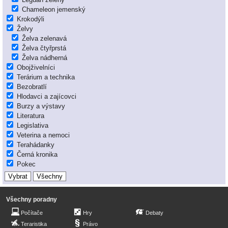
Chameleon jemenský
Krokodýli
Želvy
Želva zelenavá
Želva čtyřprstá
Želva nádherná
Obojživelníci
Terárium a technika
Bezobratlí
Hlodavci a zajícovci
Burzy a výstavy
Literatura
Legislativa
Veterina a nemoci
Terahádanky
Černá kronika
Pokec
Všechny poradny
Počítače
Hry
Debaty
Teraristika
Právo