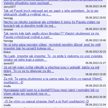
Vašeho příspěvku jsem pochopil…
05.06.2013 18:49
Jerry3377
Tak od Paveli bych nekoupil ani wc papír s jeho portrétem. Je to jen
překupník,zloděj a vyděrač,ne c…
05.06.2013 19:02
hanzigg
Nechci se nikoho zastávat,ale vzhledem k tomu,že Pavelu vídám na
burzách,tak si dovolím tvrdit,že má…
05.06.2013 19:30
strastav
Tak nevim kde tady padlo slovo likvidaci?? Vlastní skušenost ze mr.
Pavela vyhrožoval vydíral a zast…
05.06.2013 19:46
hanzigg
No já toho pána neznám vůbec, nicméně nevidím důvod, proč by měl
importér (jak ho označil kolega str…
05.06.2013 20:15
Roker
No Lado, importej jak importer. To, ze pride k niekomu co vozi zvierata,
nejake od neho kupi a potom…
05.06.2013 21:27
danio007
Já od něj mám zvířat několik a všechna jsou v pohodě, takže za mě
dobrý. To co se tu objevuje za dis…
06.06.2013 15:05
VilemC
Za mě: Ta sama zkušenost a ta sama rada.Se vším co napsal VilemC
souhlasím.:-D
06.06.2013 20:23
mudla
Hurrrááááá,tušil jsem to a doufal!!!!Jsou mezi námi i normální lidi,co
všem okolo jen nezávidí nos m…
06.06.2013 20:30
strastav
:-D Se vším co napsal strastav (teď) a já (furt) souhlasím!:-D
06.06.2013 21:04
mudla