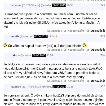
#13
strastav
[81.200.57.xxx]
@
mudla
,
06.06.2013
20:30
Hurrrááááá,tušil jsem to a doufal!!!!Jsou mezi námi i normální lidi,co
všem okolo jen nezávidí nos mezi očima a nepomlouvají každého,kdo
vlastní víc jak pár gekončíků!!!Jen více takových Vilémů a Mudlů!!!!A
mě....
Souhlasím (+0)
Nesouhlasím (-0)
Odpovědět
#14
mudla
@
strastav
,
06.06.2013
21:04
Se vším co napsal strastav (teď) a já (furt) souhlasím!
Souhlasím (+0)
Nesouhlasím (-0)
Odpovědět
#15
zeluco
@
mudla
,
06.06.2013
21:59
Je fakt,že o p.Pavelovi se psalo a píše všude,dokonce sem tam někdo
něco dokladuje.Nic méně jezdím na spousty burz a je na nich také.Proč
si to s ním vy ukřivdění nevyřídíte tam,vždyť tam to pro něho bude ta
nejhorší reklama,ne?Tak se tužte a přestaňte psát ty nářky
Souhlasím (+0)
Nesouhlasím (-0)
Odpovědět
#17
babubu
[217.74.66.xxx]
@
zeluco
,
07.06.2013
21:38
Jen pro zamyšlení: Člověk s nikem host123 připisuje do mnohých témat
jméno Pavela se stejnými pomluvami a vždy nepřihlášen, pouze s jiným
nickem. Zřejmě to bude ten, který vytvářel témata na ifauně. Dneska tam