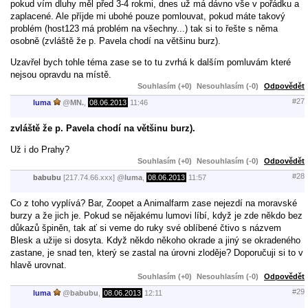
pokud vím dluhy měl před 3-4 rokmi, dnes už má dávno vše v pořádku a
zaplacené. Ale příjde mi ubohé pouze pomlouvat, pokud máte takový
problém (host123 má problém na všechny...) tak si to řešte s něma
osobně (zvláště že p. Pavela chodí na většinu burz).
Uzavřel bych tohle téma zase se to tu zvrhá k dalším pomluvám které
nejsou opravdu na místě.
Souhlasím (+0)
Nesouhlasím (-0)
Odpovědět
#27
luma
@
MN.
,
08.06.2013
11:46
zvláště že p. Pavela chodí na většinu burz).
Už i do Prahy?
Souhlasím (+0)
Nesouhlasím (-0)
Odpovědět
#28
babubu
[217.74.66.xxx]
@
luma
,
08.06.2013
11:57
Co z toho vyplívá? Bar, Zoopet a Animalfarm zase nejezdí na moravské
burzy a že jich je. Pokud se nějakému lumovi líbí, když je zde někdo bez
důkazů špiněn, tak ať si veme do ruky své oblíbené čtivo s názvem
Blesk a užije si dosyta. Když někdo někoho okrade a jiný se okradeného
zastane, je snad ten, který se zastal na úrovni zloděje? Doporučuji si to v
hlavě urovnat.
Souhlasím (+0)
Nesouhlasím (-0)
Odpovědět
#29
luma
@
babubu
,
08.06.2013
12:11