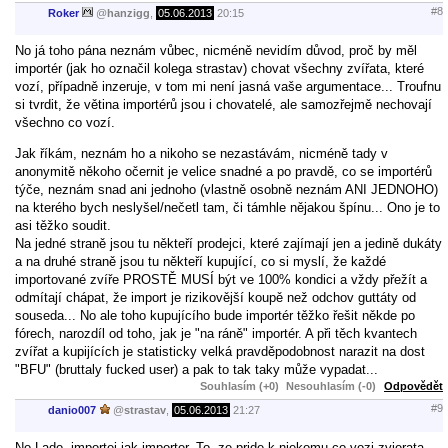
#8
Roker
@
hanzigg
,
05.06.2013
20:15
No já toho pána neznám vůbec, nicméně nevidím důvod, proč by měl
importér (jak ho označil kolega strastav) chovat všechny zvířata, které
vozí, případně inzeruje, v tom mi není jasná vaše argumentace... Troufnu
si tvrdit, že větina importérů jsou i chovatelé, ale samozřejmě nechovají
všechno co vozí.
Jak říkám, neznám ho a nikoho se nezastávám, nicméně tady v
anonymitě někoho očernit je velice snadné a po pravdě, co se importérů
týče, neznám snad ani jednoho (vlastně osobně neznám ANI JEDNOHO)
na kterého bych neslyšel/nečetl tam, či támhle nějakou špínu... Ono je to
asi těžko soudit.
Na jedné straně jsou tu někteří prodejci, které zajímají jen a jedině dukáty
a na druhé straně jsou tu někteří kupující, co si myslí, že každé
importované zvíře PROSTĚ MUSÍ být ve 100% kondici a vždy přežít a
odmítají chápat, že import je rizikovější koupě než odchov guttáty od
souseda... No ale toho kupujícího bude importér těžko řešit někde po
fórech, narozdíl od toho, jak je "na ráně" importér. A při těch kvantech
zvířat a kupijících je statisticky velká pravděpodobnost narazit na dost
"BFU" (bruttaly fucked user) a pak to tak taky může vypadat...
Souhlasím (+0)
Nesouhlasím (-0)
Odpovědět
#9
danio007
@
strastav
,
05.06.2013
21:27
No Lado, importej jak importer. To, ze pride k niekomu co vozi zvierata,