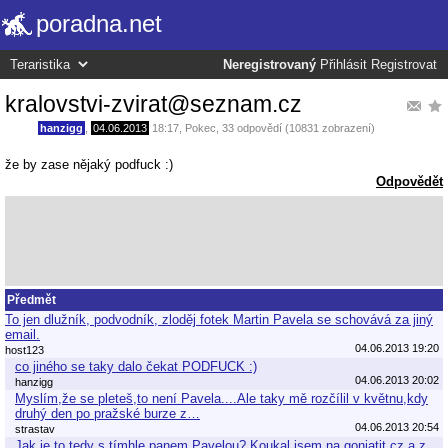
poradna.net
Neregistrovaný
Přihlásit
Registrovat
kralovstvi-zvirat@seznam.cz
hanzigg
,
04.06.2013
18:17
,
Pokec
, 33 odpovědí (10831 zobrazení)
že by zase nějaký podfuck :)
Odpovědět
Předmět
To jen dlužník, podvodník, zloděj fotek Martin Pavela se schovává za jiný
email.
04.06.2013 19:20
host123
co jiného se taky dalo čekat PODFUCK :)
04.06.2013 20:02
hanzigg
Myslím,že se pleteš,to není Pavela....Ale taky mě rozčílil v květnu,kdy
druhý den po pražské burze z…
04.06.2013 20:54
strastav
Jak je to tedy s tímhle panem Pavelou? Koukal jsem na goniatit.cz a z