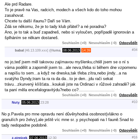
Ale prd Radare.
To je pravě na Vas, radcich, modech a všech kdo do toho mohou
zasahovat.
Chcete tu další ifaunu? Daří se Vám.
Zdá se někomu, že je to tady klub přátel? a né poradna?
Ano, je to tak a buď zapadneš, nebo si vyloučen, popřípadě ignorován a
šplháním se někam dostaneš.
Souhlasím (+0)
Nesouhlasím (-0)
Odpovědět
#34
babal
[46.13.109.xxx]
@
luma
,
08.06.2013
14:39
no jo,teď jsem měl takovou zajímavou myšlenku,chtěl jsem se o ní s
váma podělit a zapoměl jsem to...ale neva,třeba si během dne vzpomenu
a napíšu to sem...a když ne dneska,tak třeba zítra,nebo jindy...a na
svatýho Dyndy,tram ta ra ra da da...to je den...jdu rači sekat
trávu...zkurvený klíšťata...koukali jste na Ordinaci v růžové zahradě? jak
ta paní měla encefalogravitýdu?nebo co?.............................
Souhlasím (+0)
Nesouhlasím (-0)
Odpovědět
#10
Nuty
,
05.06.2013
23:28
No p.Pavela pro mne opravdu není důvěryhodná osobnost(vlákno o
granulích pro želvy),ale ještě víc mne sr..y psychopati na I fauně.Snad to
tady nedopadne podobně.
Souhlasím (+0)
Nesouhlasím (-0)
Odpovědět
#16
z.strejcek
,
07.06.2013
12:30