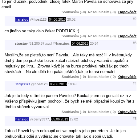
To jen dlužník, podvodník, zloděj fotek Martin Pavela se schovává za jiný
email.
Souhlasím (+0)
Nesouhlasím (-0)
Odpovědět
#2
hanzigg
@
host123
,
04.06.2013
20:02
co jiného se taky dalo čekat PODFUCK :)
Souhlasím (+0)
Nesouhlasím (-0)
Odpovědět
#3
strastav
[81.200.57.xxx]
@
hanzigg
,
04.06.2013
20:54
Myslím,že se pleteš,to není Pavela....Ale taky mě rozčílil v květnu,kdy
druhý den po pražské burze začal nabízet odchovy varanů stepáků a
regiusky po litru....Zrovna když je na burze prodával rakušák po třech
stovkách....No ale dělá to i palác ještěrů,tak je to asi normální.....
Souhlasím (+0)
Nesouhlasím (-0)
Odpovědět
#4
Jerry3377
@
host123
,
05.06.2013
18:49
Jak je to tedy s tímhle panem Pavelou? Koukal jsem na goniatit.cz a z
Vašeho příspěvku jsem pochopil, že bych se měl případné koupi zvířat z
těchto stránek vyvarovat...
Souhlasím (+0)
Nesouhlasím (-0)
Odpovědět
#5
hanzigg
@
Jerry3377
,
05.06.2013
19:02
Tak od Paveli bych nekoupil ani wc papír s jeho portrétem. Je to jen
překupník,zloděj a vyděrač,ne chovatel tak jak o sobě uvádí.