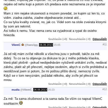
nejake od neho kupi a potom ich predava este neznamena ze je importer
.
Mam z nim nejake skusenosti a mozem povedat, ze kupim uz len to, co
vidim. ziadna zaloha, ziadne objednavanie zvierat atd...
Co sa tyka kvality zvierat, no, jak co. Videl som na stole zveirata ktorymi
by som ani nekrmil.
Asi tolko k nemu. Viac nema cenu sa vyjadrovat a rypat do osieho
hniezda.
Souhlasím (+0)
Nesouhlasím (-0)
Odpovědět
#11
VilemC
@
hanzigg
,
06.06.2013
15:05
Já od něj mám zvířat několik a všechna jsou v pohodě, takže za mě
dobrý. To co se tu objevuje za diskuse to je z mého pohledu klasika,
která platí plošně - pokud neobjednávám vyloženě unikátní zvíře, nedávat
zálohu, platit až při převzetí, nejlépe osobním, abych si zvíře prohlédnul a
nestěžoval jsem si potom, že mi poštou přišlo divný, nemocný zvíře.
Když se v tom nevyznám, požádat někoho, aby zvíře jel převzít se
mnou.
Souhlasím (+0)
Nesouhlasím (-0)
Odpovědět
#12
mudla
@
VilemC
,
06.06.2013
20:23
Za mě: Ta sama zkušenost a ta sama rada.Se vším co napsal VilemC
souhlasím.
Souhlasím (+0)
Nesouhlasím (-0)
Odpovědět