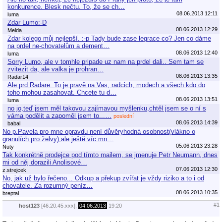
konkurence. Blesk nečtu. To, že se ch…
08.06.2013 12:11
luma
Zdar Lumo:-D
08.06.2013 12:29
Melda
Zdar kolego můj nejlepší. :-p Tady bude zase legrace co? Jen co dáme
na prdel ne-chovatelům a dement…
08.06.2013 12:40
luma
Sorry Lumo, ale v tomhle pripade uz nam na prdel dali.. Sem tam se
zvitezit da, ale valka je prohran…
08.06.2013 13:35
Radar14
Ale prd Radare. To je pravě na Vas, radcich, modech a všech kdo do
toho mohou zasahovat. Chcete tu d…
08.06.2013 13:51
luma
no jo,teď jsem měl takovou zajímavou myšlenku,chtěl jsem se o ní s
váma podělit a zapoměl jsem to...…
poslední
08.06.2013 14:39
babal
No p.Pavela pro mne opravdu není důvěryhodná osobnost(vlákno o
granulích pro želvy),ale ještě víc mn…
05.06.2013 23:28
Nuty
Tak konkrétně prodejce pod tímto mailem, se jmenuje Petr Neumann, dnes
mi od něj dorazili Anolisové…
07.06.2013 12:30
z.strejcek
No, jak už bylo řečeno... Odkup a překup zvířat je vždy riziko a to i od
chovatele. Za rozumný peníz…
08.06.2013 10:35
breptal
#1
host123
[46.20.45.xxx],
04.06.2013
19:20