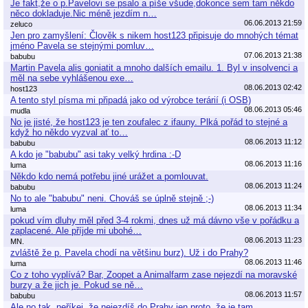
Je fakt,že o p.Pavelovi se psalo a píše všude,dokonce sem tam někdo
něco dokladuje.Nic méně jezdím n…
06.06.2013 21:59
zeluco
Jen pro zamyšlení: Člověk s nikem host123 připisuje do mnohých témat
jméno Pavela se stejnými pomluv…
07.06.2013 21:38
babubu
Martin Pavela alis goniatit a mnoho dalších emailu. 1. Byl v insolvenci a
měl na sebe vyhlášenou exe…
08.06.2013 02:42
host123
A tento styl písma mi připadá jako od výrobce terárií (i OSB)
08.06.2013 05:46
mudla
No je jisté, že host123 je ten zoufalec z ifauny. Plká pořád to stejné a
když ho někdo vyzval ať to…
08.06.2013 11:12
babubu
A kdo je "babubu" asi taky velký hrdina :-D
08.06.2013 11:16
luma
Někdo kdo nemá potřebu jiné urážet a pomlouvat.
08.06.2013 11:24
babubu
No to ale "babubu" neni. Chováš se úplně stejně ;-)
08.06.2013 11:34
luma
pokud vím dluhy měl před 3-4 rokmi, dnes už má dávno vše v pořádku a
zaplacené. Ale příjde mi ubohé…
08.06.2013 11:23
MN.
zvláště že p. Pavela chodí na většinu burz). Už i do Prahy?
08.06.2013 11:46
luma
Co z toho vyplívá? Bar, Zoopet a Animalfarm zase nejezdí na moravské
burzy a že jich je. Pokud se ně…
08.06.2013 11:57
babubu
Ale no tak, neříkej, že nejezdíš do Prahy jen proto, že je tam