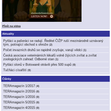
Přejít na videa
Aktuality
Pytláci a pašeráci se radují. Ředitel ČIŽP ruší mezinárodně uznávaný
tým, potírající obchod s ohrože
(
2
)
Počet invazních druhů se rapidně zvyšuje, varují vědci
(
1
)
Česká asociace veterinárních lékařů volně žijících zvířat a zvířat
zoologických zahrad: Odborné stan
(
1
)
Pytláci slonů v Botswaně otrávili přes 500 supů
(
0
)
Tučňáci císařští
(
0
)
Články
TERAmagazín 1/2017
(
4
)
TERAmagazín 2/2016
(
0
)
TERAmagazín 1/2016
(
0
)
TERAmagazín 5/2015
(
0
)
TERAmagazín 4/2015
(
0
)