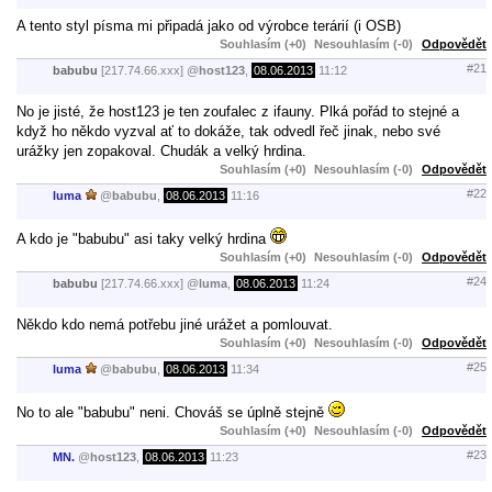
A tento styl písma mi připadá jako od výrobce terárií (i OSB)
Souhlasím (+0)
Nesouhlasím (-0)
Odpovědět
#21
babubu
[217.74.66.xxx]
@
host123
,
08.06.2013
11:12
No je jisté, že host123 je ten zoufalec z ifauny. Plká pořád to stejné a
když ho někdo vyzval ať to dokáže, tak odvedl řeč jinak, nebo své
urážky jen zopakoval. Chudák a velký hrdina.
Souhlasím (+0)
Nesouhlasím (-0)
Odpovědět
#22
luma
@
babubu
,
08.06.2013
11:16
A kdo je "babubu" asi taky velký hrdina
Souhlasím (+0)
Nesouhlasím (-0)
Odpovědět
#24
babubu
[217.74.66.xxx]
@
luma
,
08.06.2013
11:24
Někdo kdo nemá potřebu jiné urážet a pomlouvat.
Souhlasím (+0)
Nesouhlasím (-0)
Odpovědět
#25
luma
@
babubu
,
08.06.2013
11:34
No to ale "babubu" neni. Chováš se úplně stejně
Souhlasím (+0)
Nesouhlasím (-0)
Odpovědět
#23
MN.
@
host123
,
08.06.2013
11:23