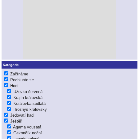
Kategorie
Začínáme
Pochlubte se
Hadi
Užovka červená
Krajta královská
Korálovka sedlatá
Hroznýš královský
Jedovatí hadi
Ještěři
Agama vousatá
Gekončík noční
Leguán zelený