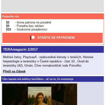
Podpořte nás
$2
- Ikona patrona na poradně
$5
- Poradna bez reklam
$10
- Soukromé poradenství
STAŇTE SE PATRONEM
TERAmagazín 1/2017
Mořské želvy, Playtsauři - nedoceněné klenoty v teráriích, Historie
herpetologie a teraristiky v České republice - část 10., Úvod do
teraristiky (42), Omán, Chov rovnakonôžok rodu Porcellio;
Přejít na článek
Táto kapela má milióny fanúšikov - až na to, že neexistuje