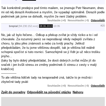
Tak konkrétně prodejce pod tímto mailem, se jmenuje Petr Neumann, dnes
mi od něj dorazili Anolisové a myslím, že vypadají optimálně. Dorazili podle
podmínek jak jsme se dohodli, myslím že není žádný problém.
Souhlasím (+0)
Nesouhlasím (-0)
Odpovědět
#20
breptal
[94.230.152.xxx],
08.06.2013
10:35
No, jak už bylo řečeno... Odkup a překup zvířat je vždy riziko a to i od
chovatele. Za rozumný peníz se neprodávají nikdy nejlepší zvířata z
chovu, ty jdou přes známosti a nebo za tvrdý prachy. Jelikož
předpokládám, že tu jsme většinou dospělí, tak je většina lidí reálně
schopná spočíst si tuto rovnici. Samozřejmě se jí řídit je už něco trošku
jinýho...
(taky by bylo dobrý předpokládat, že dosti dobrých zvířat může jít do
sraček i jen kvůli stresu ze změny podmínek či stresu z cesty v malý
krabičce)
----------------
To ale většina lidiček tady na teraporadně zná, takže to je možná i
zbytečné tady psáti
Souhlasím (+0)
Nesouhlasím (-0)
Odpovědět
Zpět do poradny
Odpovědět na původní otázku
Nahoru