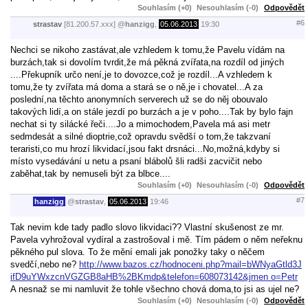
Souhlasím (+0)
Nesouhlasím (-0)
Odpovědět
#6
strastav
[81.200.57.xxx]
@
hanzigg
,
05.06.2013
19:30
Nechci se nikoho zastávat,ale vzhledem k tomu,že Pavelu vídám na
burzách,tak si dovolím tvrdit,že má pěkná zvířata,na rozdíl od jiných
....Překupník určo není,je to dovozce,což je rozdíl...A vzhledem k
tomu,že ty zvířata má doma a stará se o ně,je i chovatel...A za
poslední,na těchto anonymních serverech už se do něj obouvalo
takových lidí,a on stále jezdí po burzách a je v poho....Tak by bylo fajn
nechat si ty silácké řeči....Jo a mimochodem,Pavela má asi metr
sedmdesát a silné dioptrie,což opravdu svědší o tom,že takzvaní
teraristi,co mu hrozí likvidací,jsou fakt drsnáci...No,možná,kdyby si
místo vysedávání u netu a psaní blábolů šli radši zacvičit nebo
zaběhat,tak by nemuseli být za blbce....
Souhlasím (+0)
Nesouhlasím (-0)
Odpovědět
#7
hanzigg
@
strastav
,
05.06.2013
19:46
Tak nevim kde tady padlo slovo likvidaci?? Vlastní skušenost ze mr.
Pavela vyhrožoval vydíral a zastrošoval i mě. Tím pádem o něm neřeknu
pěkného pul slova. To že mění emali jak ponožky taky o něčem
svedčí,nebo ne?
http://www.bazos.cz/hodnoceni.php?mail=bWNyaGtld3J
ifD9uYWxzcnVGZGB8aHB%2BKmdp&telefon=608073142&jmen o=Petr
A nesnaž se mi namluvit že tohle všechno chová doma,to jsi as ujel ne?
Souhlasím (+0)
Nesouhlasím (-0)
Odpovědět