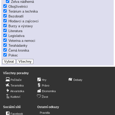
Želva nádherná
Obojživelníci
Terárium a technika
Bezobratlí
Hlodavci a zajícovci
Burzy a výstavy
Literatura
Legislativa
Veterina a nemoci
Terahádanky
Černá kronika
Pokec
Všechny poradny
Počítače
Hry
Debaty
Teraristika
Právo
Akvaristika
Ekonomika
Kutilství
Život
Sociální sítě
Ostatní odkazy
Pravidla
Facebook