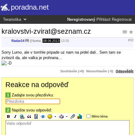
poradna.net
Neregistrovaný
Přihlásit
Registrovat
kralovstvi-zvirat@seznam.cz
#32
Radar14
@
luma
,
08.06.2013
13:35
Sorry Lumo, ale v tomhle pripade uz nam na prdel dali.. Sem tam se
zvitezit da, ale valka je prohrana...
Souhlasím (+0)
Nesouhlasím (-0)
Odpovědět
Reakce na odpověď
1
Zadajte svou přezdívku:
2
Napište svou odpověď:
Mimo téma