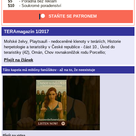
$5
- Poradna bez reklam
$10
- Soukromé poradenství
STAŇTE SE PATRONEM
TERAmagazín 1/2017
Mořské želvy, Playtsauři - nedoceněné klenoty v teráriích, Historie
herpetologie a teraristiky v České republice - část 10., Úvod do
teraristiky (42), Omán, Chov rovnakonôžok rodu Porcellio;
Přejít na článek
Táto kapela má milióny fanúšikov - až na to, že neexistuje
Přejít na videa