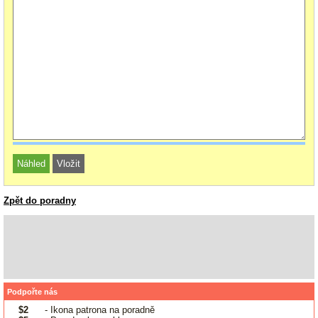
Zpět do poradny
Podpořte nás
$2
- Ikona patrona na poradně