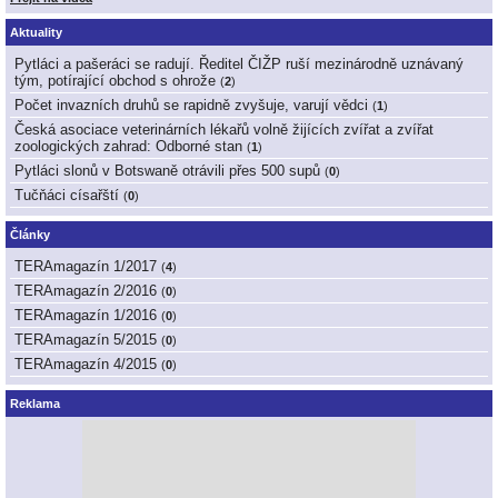
Aktuality
Pytláci a pašeráci se radují. Ředitel ČIŽP ruší mezinárodně uznávaný
tým, potírající obchod s ohrože
(
2
)
Počet invazních druhů se rapidně zvyšuje, varují vědci
(
1
)
Česká asociace veterinárních lékařů volně žijících zvířat a zvířat
zoologických zahrad: Odborné stan
(
1
)
Pytláci slonů v Botswaně otrávili přes 500 supů
(
0
)
Tučňáci císařští
(
0
)
Články
TERAmagazín 1/2017
(
4
)
TERAmagazín 2/2016
(
0
)
TERAmagazín 1/2016
(
0
)
TERAmagazín 5/2015
(
0
)
TERAmagazín 4/2015
(
0
)
Reklama