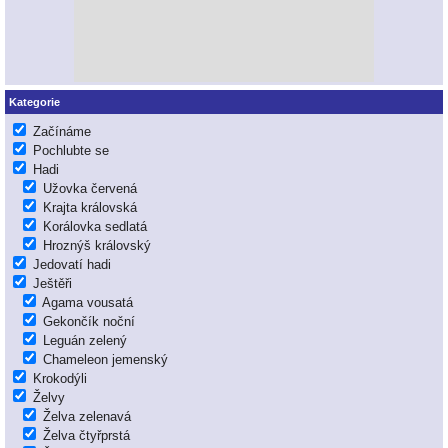
Kategorie
Začínáme
Pochlubte se
Hadi
Užovka červená
Krajta královská
Korálovka sedlatá
Hroznýš královský
Jedovatí hadi
Ještěři
Agama vousatá
Gekončík noční
Leguán zelený
Chameleon jemenský
Krokodýli
Želvy
Želva zelenavá
Želva čtyřprstá