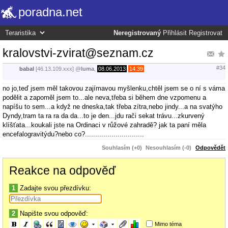
poradna.net
Neregistrovaný
Přihlásit
Registrovat
kralovstvi-zvirat@seznam.cz
#34
babal
[46.13.109.xxx]
@
luma
,
08.06.2013
14:39
no jo,teď jsem měl takovou zajímavou myšlenku,chtěl jsem se o ní s váma
podělit a zapoměl jsem to...ale neva,třeba si během dne vzpomenu a
napíšu to sem...a když ne dneska,tak třeba zítra,nebo jindy...a na svatýho
Dyndy,tram ta ra ra da da...to je den...jdu rači sekat trávu...zkurvený
klíšťata...koukali jste na Ordinaci v růžové zahradě? jak ta paní měla
encefalogravitýdu?nebo co?.............................
Souhlasím (+0)
Nesouhlasím (-0)
Odpovědět
Reakce na odpověď
1
Zadajte svou přezdívku:
2
Napište svou odpověď:
Mimo téma