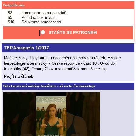
Podpořte nás
$2
- Ikona patrona na poradně
$5
- Poradna bez reklam
$10
- Soukromé poradenství
STAŇTE SE PATRONEM
TERAmagazín 1/2017
Mořské želvy, Playtsauři - nedoceněné klenoty v teráriích, Historie
herpetologie a teraristiky v České republice - část 10., Úvod do
teraristiky (42), Omán, Chov rovnakonôžok rodu Porcellio;
Přejít na článek
Táto kapela má milióny fanúšikov - až na to, že neexistuje