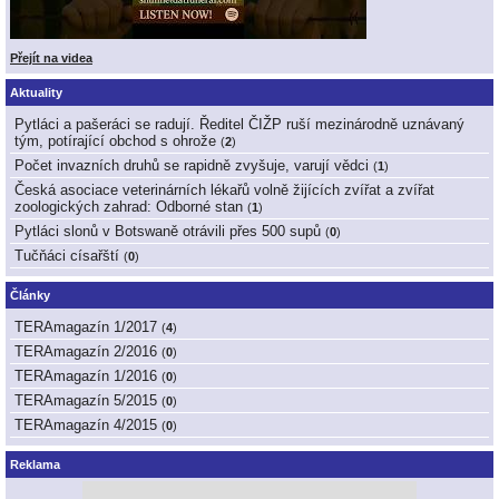
Přejít na videa
Aktuality
Pytláci a pašeráci se radují. Ředitel ČIŽP ruší mezinárodně uznávaný
tým, potírající obchod s ohrože
(
2
)
Počet invazních druhů se rapidně zvyšuje, varují vědci
(
1
)
Česká asociace veterinárních lékařů volně žijících zvířat a zvířat
zoologických zahrad: Odborné stan
(
1
)
Pytláci slonů v Botswaně otrávili přes 500 supů
(
0
)
Tučňáci císařští
(
0
)
Články
TERAmagazín 1/2017
(
4
)
TERAmagazín 2/2016
(
0
)
TERAmagazín 1/2016
(
0
)
TERAmagazín 5/2015
(
0
)
TERAmagazín 4/2015
(
0
)
Reklama