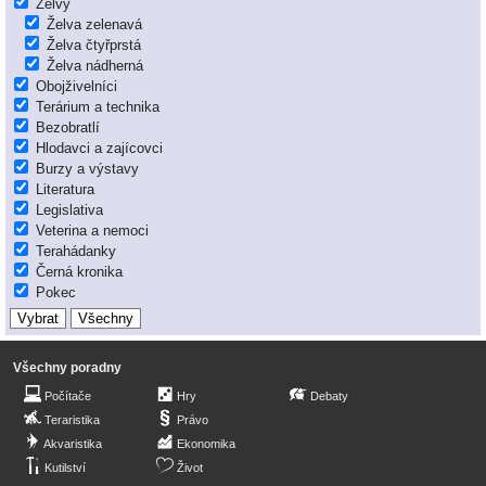
Želvy
Želva zelenavá
Želva čtyřprstá
Želva nádherná
Obojživelníci
Terárium a technika
Bezobratlí
Hlodavci a zajícovci
Burzy a výstavy
Literatura
Legislativa
Veterina a nemoci
Terahádanky
Černá kronika
Pokec
Všechny poradny
Počítače
Hry
Debaty
Teraristika
Právo
Akvaristika
Ekonomika
Kutilství
Život