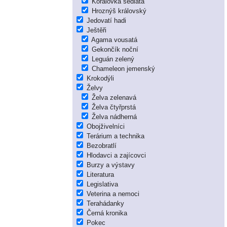
Korálovka sedlatá
Hroznýš královský
Jedovatí hadi
Ještěři
Agama vousatá
Gekončík noční
Leguán zelený
Chameleon jemenský
Krokodýli
Želvy
Želva zelenavá
Želva čtyřprstá
Želva nádherná
Obojživelníci
Terárium a technika
Bezobratlí
Hlodavci a zajícovci
Burzy a výstavy
Literatura
Legislativa
Veterina a nemoci
Terahádanky
Černá kronika
Pokec