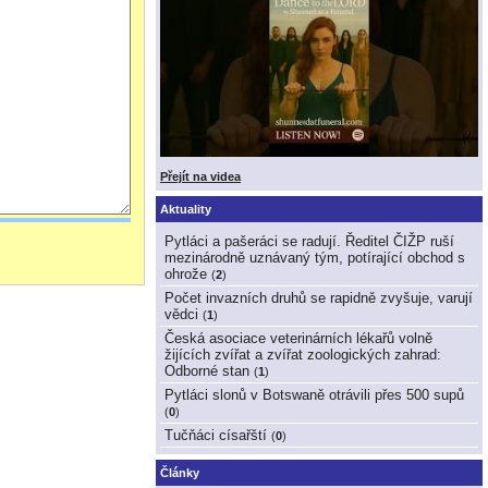
Přejít na videa
Aktuality
Pytláci a pašeráci se radují. Ředitel ČIŽP ruší
mezinárodně uznávaný tým, potírající obchod s
ohrože
(
2
)
Počet invazních druhů se rapidně zvyšuje, varují
vědci
(
1
)
Česká asociace veterinárních lékařů volně
žijících zvířat a zvířat zoologických zahrad:
Odborné stan
(
1
)
Pytláci slonů v Botswaně otrávili přes 500 supů
(
0
)
Tučňáci císařští
(
0
)
Články