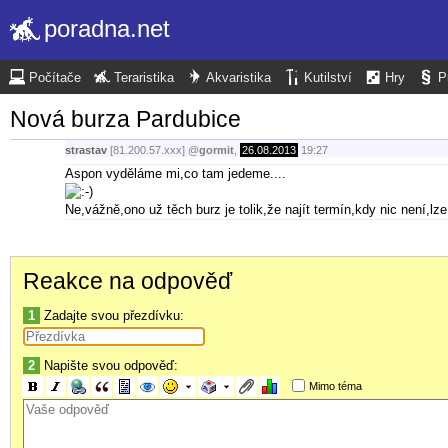
poradna.net
Počítače
Teraristika
Akvaristika
Kutilství
Hry
P
Nová burza Pardubice
strastav
[81.200.57.xxx]
@
gormit
,
26.08.2013
19:27
Aspon vyděláme mi,co tam jedeme....
Ne,vážně,ono už těch burz je tolik,že najít termín,kdy nic není,l
Reakce na odpověď
1
Zadajte svou přezdívku:
2
Napište svou odpověď:
Mimo téma