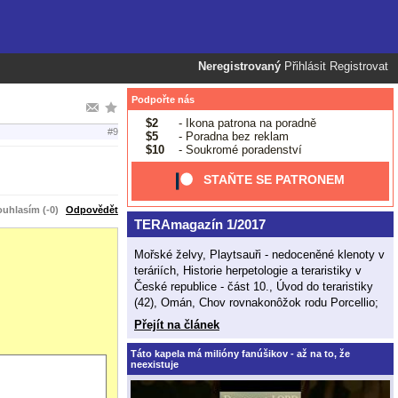
Neregistrovaný
Přihlásit
Registrovat
Podpořte nás
$2
- Ikona patrona na poradně
#9
$5
- Poradna bez reklam
$10
- Soukromé poradenství
STAŇTE SE PATRONEM
uhlasím (-0)
Odpovědět
TERAmagazín 1/2017
Mořské želvy, Playtsauři - nedoceněné klenoty v
teráriích, Historie herpetologie a teraristiky v
České republice - část 10., Úvod do teraristiky
(42), Omán, Chov rovnakonôžok rodu Porcellio;
Přejít na článek
Táto kapela má milióny fanúšikov - až na to, že
neexistuje