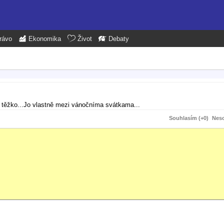
rávo
Ekonomika
Život
Debaty
ze těžko...Jo vlastně mezi vánočníma svátkama...
Souhlasím (+0)
Neso