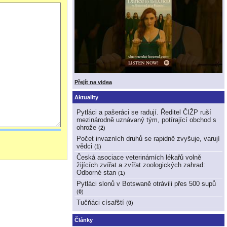
Přejít na videa
Aktuality
Pytláci a pašeráci se radují. Ředitel ČIŽP ruší
mezinárodně uznávaný tým, potírající obchod s
ohrože
(
2
)
Počet invazních druhů se rapidně zvyšuje, varují
vědci
(
1
)
Česká asociace veterinárních lékařů volně
žijících zvířat a zvířat zoologických zahrad:
Odborné stan
(
1
)
Pytláci slonů v Botswaně otrávili přes 500 supů
(
0
)
Tučňáci císařští
(
0
)
Články