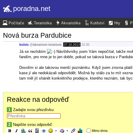
poradna.net
Počítače
Teraristika
Akvaristika
Kutilství
Hry
P
Nová burza Pardubice
bulvic
@
akvarium-terarium
,
07.10.2013
22:35
Já se nezlobím
Návštěvníky jsem Vám nepočítal, takže mohu
fandím, pro mne je to jen dobře, pokud se taková burza v Pardubi
Dovolím si ale takovou menší poznámku. Když jsem zrovna platil v
kase jí ale nedokázali odpovědět. Možná by stálo za to mít seznam
tam měl jít shánět konkrétního prodejce, kterého neznám, tak bych 
Reakce na odpověď
1
Zadajte svou přezdívku:
2
Napište svou odpověď:
Mimo téma