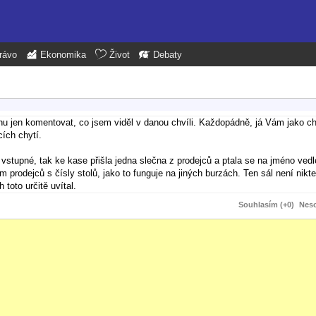
rávo
Ekonomika
Život
Debaty
 jen komentovat, co jsem viděl v danou chvíli. Každopádně, já Vám jako ch
cích chytí.
stupné, tak ke kase přišla jedna slečna z prodejců a ptala se na jméno vedl
 prodejců s čísly stolů, jako to funguje na jiných burzách. Ten sál není nikt
toto určitě uvítal.
Souhlasím (+0)
Neso