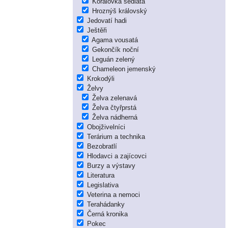
Korálovka sedlatá
Hroznýš královský
Jedovatí hadi
Ještěři
Agama vousatá
Gekončík noční
Leguán zelený
Chameleon jemenský
Krokodýli
Želvy
Želva zelenavá
Želva čtyřprstá
Želva nádherná
Obojživelníci
Terárium a technika
Bezobratlí
Hlodavci a zajícovci
Burzy a výstavy
Literatura
Legislativa
Veterina a nemoci
Terahádanky
Černá kronika
Pokec