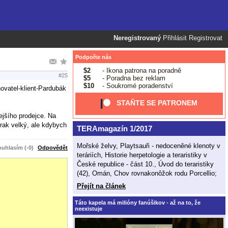
Neregistrovaný
Přihlásit
Registrovat
Podpořte nás
$2
- Ikona patrona na poradně
#25
$5
- Poradna bez reklam
$10
- Soukromé poradenství
ovatel-klient-Pardubák
STAŇTE SE PATRONEM
ejšího prodejce. Na
erak velký, ale kdybych
TERAmagazín 1/2017
Mořské želvy, Playtsauři - nedoceněné klenoty v
uhlasím (-0)
Odpovědět
teráriích, Historie herpetologie a teraristiky v
České republice - část 10., Úvod do teraristiky
(42), Omán, Chov rovnakonôžok rodu Porcellio;
Přejít na článek
Táto kapela má milióny fanúšikov - až na to, že
neexistuje