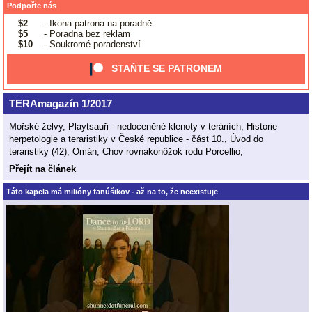
Podpořte nás
$2
- Ikona patrona na poradně
$5
- Poradna bez reklam
$10
- Soukromé poradenství
STAŇTE SE PATRONEM
TERAmagazín 1/2017
Mořské želvy, Playtsauři - nedoceněné klenoty v teráriích, Historie
herpetologie a teraristiky v České republice - část 10., Úvod do
teraristiky (42), Omán, Chov rovnakonôžok rodu Porcellio;
Přejít na článek
Táto kapela má milióny fanúšikov - až na to, že neexistuje