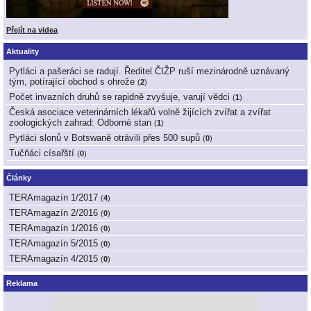
Přejít na videa
Aktuality
Pytláci a pašeráci se radují. Ředitel ČIŽP ruší mezinárodně uznávaný
tým, potírající obchod s ohrože
(
2
)
Počet invazních druhů se rapidně zvyšuje, varují vědci
(
1
)
Česká asociace veterinárních lékařů volně žijících zvířat a zvířat
zoologických zahrad: Odborné stan
(
1
)
Pytláci slonů v Botswaně otrávili přes 500 supů
(
0
)
Tučňáci císařští
(
0
)
Články
TERAmagazín 1/2017
(
4
)
TERAmagazín 2/2016
(
0
)
TERAmagazín 1/2016
(
0
)
TERAmagazín 5/2015
(
0
)
TERAmagazín 4/2015
(
0
)
Reklama