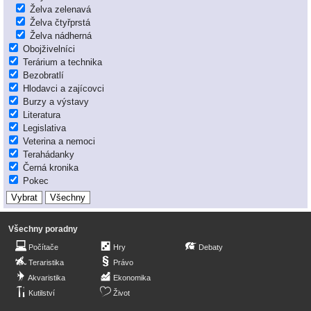
Želva zelenavá
Želva čtyřprstá
Želva nádherná
Obojživelníci
Terárium a technika
Bezobratlí
Hlodavci a zajícovci
Burzy a výstavy
Literatura
Legislativa
Veterina a nemoci
Terahádanky
Černá kronika
Pokec
Všechny poradny
Počítače
Hry
Debaty
Teraristika
Právo
Akvaristika
Ekonomika
Kutilství
Život