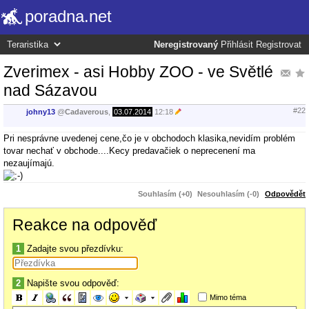
poradna.net
Neregistrovaný
Přihlásit
Registrovat
Zverimex - asi Hobby ZOO - ve Světlé
nad Sázavou
#22
johny13
@
Cadaverous
,
03.07.2014
12:18
Pri nesprávne uvedenej cene,čo je v obchodoch klasika,nevidím problém
tovar nechať v obchode....Kecy predavačiek o neprecenení ma
nezaujímajú.
Souhlasím (+0)
Nesouhlasím (-0)
Odpovědět
Reakce na odpověď
1
Zadajte svou přezdívku:
2
Napište svou odpověď:
Mimo téma