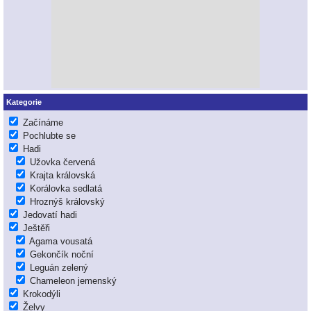
Kategorie
Začínáme
Pochlubte se
Hadi
Užovka červená
Krajta královská
Korálovka sedlatá
Hroznýš královský
Jedovatí hadi
Ještěři
Agama vousatá
Gekončík noční
Leguán zelený
Chameleon jemenský
Krokodýli
Želvy